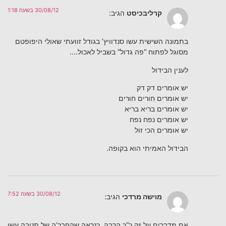
30/08/12 בשעה 1:18
קרליבכיסט
הגיב:
בתמונה השישית עשו סנדוויץ’ בגודל זוועתי שאולי היפופטם
מסוגל לפתוח “פה גדול” בשביל לאכול….
לענין הבידול
יש אומרים דק דק
יש אומרים חורים חורים
יש אומרים בריא בריא
יש אומרים נפח נפח
יש אומרים הכי זול
הבידול האמיתי הוא בקופה.
30/08/12 בשעה 7:52
מוישה מרדכי
הגיב:
אם מדברים על זה כ”כ הרבה, כנראה שהחבר’ה של תנובה עשו