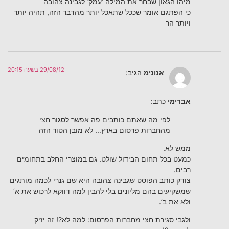
מיהו הגאון שבחר את המילה ‘עמק’ לגבינה צהובה
כי הפתגם אומר שככל שתאכל יותר מהדבר הזה, תהיה יותר
ויותר הר
29/08/12 בשעה 20:15
אנונימ
הגיב:
אברימי
כתב:
לפי מה שאתם כותבים פה אפשר לסגור חצי
מהחברות פרסום בארץ… לא מובן הטור הזה
ממש לא.
כמעט בכל תחום הבידול שולט. גם במוצרי החלב בתחומים
רבים.
צודק כותב הפוסט שגבינה צהובה היא שם גנרי לכמה מותגים
שמשקיעים בהם מליונים בלי להבין למה דווקא לרכוש את א’
ולא את ב’.
ולגבי סגירת חצי מחברות הפרסום: למה לא?! זה יזיק