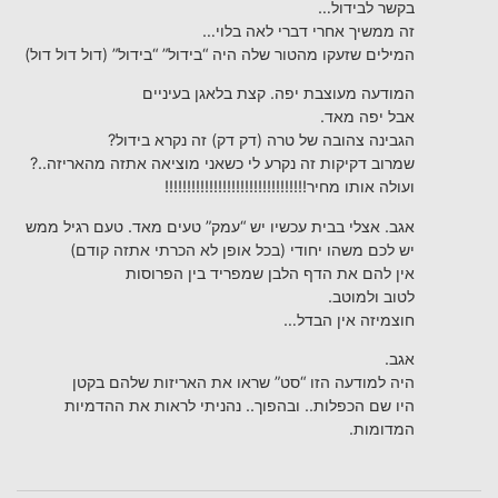
בקשר לבידול…
זה ממשיך אחרי דברי לאה בלוי…
המילים שזעקו מהטור שלה היה “בידול” “בידול” (דול דול דול)
המודעה מעוצבת יפה. קצת בלאגן בעיניים
אבל יפה מאד.
הגבינה צהובה של טרה (דק דק) זה נקרא בידול?
שמרוב דקיקות זה נקרע לי כשאני מוציאה אתזה מהאריזה..?
ועולה אותו מחיר!!!!!!!!!!!!!!!!!!!!!!!!!!!!!!!!
אגב. אצלי בבית עכשיו יש “עמק” טעים מאד. טעם רגיל ממש
יש לכם משהו יחודי (בכל אופן לא הכרתי אתזה קודם)
אין להם את הדף הלבן שמפריד בין הפרוסות
לטוב ולמוטב.
חוצמיזה אין הבדל…
אגב.
היה למודעה הזו “סט” שראו את האריזות שלהם בקטן
היו שם הכפלות.. ובהפוך.. נהניתי לראות את ההדמיות
המדומות.