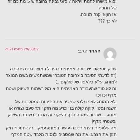
יבוא מישהו לחנות ויראה 7 סוגי גבינה צהובה ש 5 מתוכם זה
של תנובה
אז הוןא יקנה תנובה.
לא כך ???
29/08/12 בשעה 21:21
האחד
הגיב:
צודק יוסי אכן יש בעיה אמיתית בבידול במוצר גבינה צהובה
(זה לדעתי הסיבה ב’צהובה הטובה’ שמשתמשים בשם המוצר
למותג. עי”ע פלאפון של סלקום…)
זה לא סוד שהעבודה האמיתית היא מול רשתות השיווק ושטח
מדף וכו וכו
ולא המותג עצמו (למי שמכיר את היריבות המסקרנת של
השנה נסטיי קוקה קולה בו יוכרע מה חזק יותר טעם וצורה או
מותג … שברור שמטה הכף העיקרי זה הכוח ברשתות השיווק
ובשטחי מדף)
מה שלעניות דעתי תנובה עושה במותג עמק – זה שתזכור חזק
חזק את הצבע ואת מה שמסביב ולנסות מלבד שטח המדף