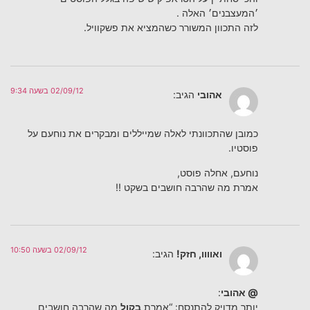
׳המעצבנים׳ האלה .
לזה התכוון המשורר כשהמציא את פשקוויל.
02/09/12 בשעה 9:34
אהובי
הגיב:
כמובן שהתכוונתי לאלה שמייללים ומבקרים את נוחעם על
פוסטיו.
נוחעם, אחלה פוסט,
אמרת מה שהרבה חושבים בשקט !!
02/09/12 בשעה 10:50
ואוווו, חזק!
הגיב:
@ אהובי
:
יותר מדויק להתנסח: “אמרת
בקול
מה שהרבה חושבים