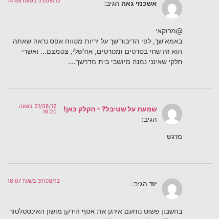
31/08/12 בשעה 14:58
אשכנזי גאה
הגיב:
@מרוקאי
באמא’שך, לפי הדיבור’שך על יריות מטווח אפס נראה שאתה
הוא זה שחי בסרטים ומסרטים, אח’שלי, צטמצם… ואשרי
חלקי שאינני נמנה מיושבי בית מדרשך….
31/08/12 בשעה
שמעת על שטיבל? - הקלק כאן!
16:20
הגיב:
מרגש
31/08/12 בשעה 18:07
יוד
הגיב:
בחשבון פשוט נוחעם אירגן את אסף הירקן מושון האינסטלטור