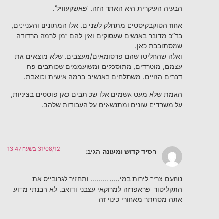
הבעיה העיקרית היא האתר הזה. ‘פאשקעוויל’.
אחוז הטוקבקיסטים מתחלק לשניים. אלו המתונים והעניינים,
בד”כ מדובר באנשים שעסוקים ואין להם זמן לרמה הרדודה
שמסתובבת כאן.
ואלה שהחליטו שהם פרסומאים/מעצבים. שלא מוצאים את
עצמם, מוטרדים, מתוסכלים ומשועממים שכותבים פה
דברים הזויים. משתלחים באנשים ברמה אישית וכואבת.
האמת שלא מעט אשמים אלו שכותבים כאן פוסטים בציניות,
על משרדים שונים ומתנשאים על העבודות שלהם.
31/08/12 בשעה 13:47
חסיד קדוש ומעונה
הגיב:
נוחעם צריך לירות במי…………… ותחזיר לגרובייס את
התקליטור. פראפרזה למרוקאי עצבני ודואב. לא הבנתי מדוע
אתה מסתתר מאחורי כינוי זה