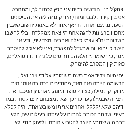
יצחק’ל בני. חודשים רבים אני חפץ לכתוב לך, ומתחבט
אני בין קירות לבבי ומוחי, הזורקים זה לזה את הטיעונים
הטעונים. מצד אחד, הרי אף אחד לא באמת יחשוב שאביך
מתכוון ברצינות להגה אחת היוצאת ממקלדתו, בלי לחשבן
חשבונות יח”צ עצמי כאלה ואחרים. מצד שני, יודע אני
היטב כי יבוא יום שתגדל לתפארת, ואני לא אוכל להיסתר
ממך, כי רשומותיי הלא הם חרוטים על ניירות וירטואליים,
כאות קין המסרב להימחק.
ויהי היום וידיד אמת רשם רשומותיו על דף וירטואלי,
הרשומה הייתה נאה מאד, מהנדירים בכתיבה אומנותית
מדוקדקת מילה, כצורף סופר ומונה, מאותו זן המכבד את
היצירה שבמילה, עד כדי כך שאת מצבתם ירצו לסתת במו
ידיהם שלא יקלקלו אחרים אף תו משובש אחד, והיה לפלא
בעיניי שבחר הכותב לחתום על עיסתו בעילום שם, הלא
דבר הוא שטבע היוצר להטביע חותמו ולזעוק הנני. לא