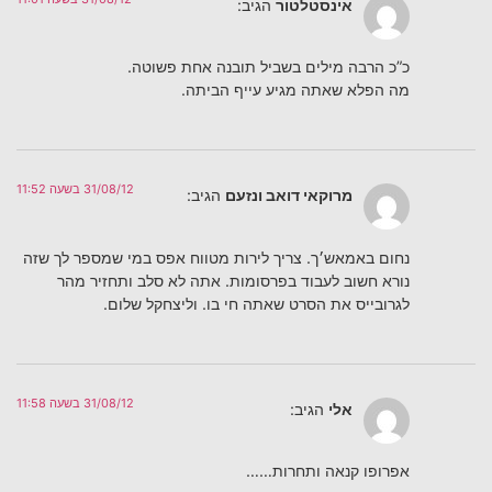
אינסטלטור
הגיב:
כ”כ הרבה מילים בשביל תובנה אחת פשוטה.
מה הפלא שאתה מגיע עייף הביתה.
31/08/12 בשעה 11:52
מרוקאי דואב ונזעם
הגיב:
נחום באמאש׳ך. צריך לירות מטווח אפס במי שמספר לך שזה
נורא חשוב לעבוד בפרסומות. אתה לא סלב ותחזיר מהר
לגרובייס את הסרט שאתה חי בו. וליצחקל שלום.
31/08/12 בשעה 11:58
אלי
הגיב:
אפרופו קנאה ותחרות……