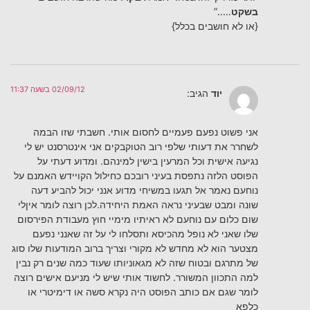
בשקט
…..”
{או לא חושבים בכלל}
02/09/12 בשעה 11:37
יוד
הגיב:
אני פשוט נפעם פעמיים לחסום אותי. חשבתי שזו הבמה
לשחרר את דעותי שלפי רוב הטוקבקים אני אינטרסנט יש לי
נגיעה אישית וכל המרעין בישין למינהם. ומדוע דעתי על
הפוסט הלזה נתפסת בעיני רובכם כחילול הקויידש האמנם על
נוחעם נאמר אל תגעו במשיחי מדוע אנני יכול להביע דעה
שונה ומבט שבעיני נראה האמת היחידה.לכן רוצה לומר איןלי
שום כלום עם נוחעם לא ראיתיו מימיי חוץ מעבודת הפירסום
שלו שאני לא נופל מהכיסא ותסלחו לי על זה שאנני נפעם
מצטער הוא לא מחדש לא מקורי וצריך ברוב המודעות שלו סוג
של מתרגם ובטוח שזה לא מגאוניותו שעוד כמה שנים רק נבין
למה התכוון המשורר. לחשוד אותי שיש לי מניעם אישים רוצה
לומר שגם אם כותב הפוסט היה נקרא סשה או דימיטרי או
כלפא