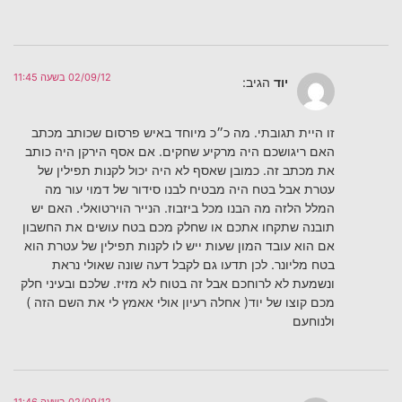
02/09/12 בשעה 11:45
יוד
הגיב:
זו היית תגובתי. מה כ״כ מיוחד באיש פרסום שכותב מכתב
האם ריגושכם היה מרקיע שחקים. אם אסף הירקן היה כותב
את מכתב זה. כמובן שאסף לא היה יכול לקנות תפילין של
עטרת אבל בטח היה מבטיח לבנו סידור של דמוי עור מה
המלל הלזה מה הבנו מכל ביזבוז. הנייר הוירטואלי. האם יש
תובנה שתקחו אתכם או שחלק מכם בטח עושים את החשבון
אם הוא עובד המון שעות ייש לו לקנות תפילין של עטרת הוא
בטח מליונר. לכן תדעו גם לקבל דעה שונה שאולי נראת
ונשמעת לא לרוחכם אבל זה בטוח לא מזיז. שלכם ובעיני חלק
מכם קוצו של יוד( אחלה רעיון אולי אאמץ לי את השם הזה )
ולנוחעם