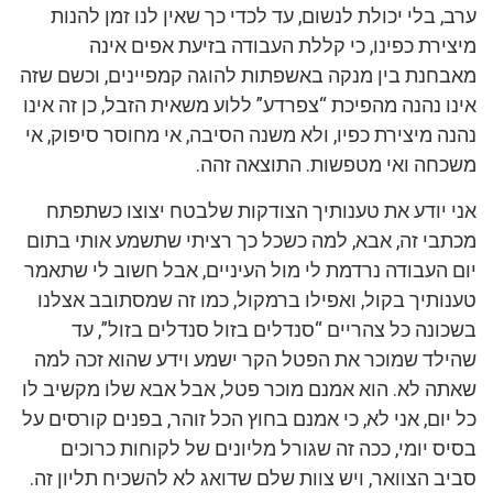
ערב, בלי יכולת לנשום, עד לכדי כך שאין לנו זמן להנות
מיצירת כפינו, כי קללת העבודה בזיעת אפים אינה
מאבחנת בין מנקה באשפתות להוגה קמפיינים, וכשם שזה
אינו נהנה מהפיכת “צפרדע” ללוע משאית הזבל, כן זה אינו
נהנה מיצירת כפיו, ולא משנה הסיבה, אי מחוסר סיפוק, אי
משכחה ואי מטפשות. התוצאה זהה.
אני יודע את טענותיך הצודקות שלבטח יצוצו כשתפתח
מכתבי זה, אבא, למה כשכל כך רציתי שתשמע אותי בתום
יום העבודה נרדמת לי מול העיניים, אבל חשוב לי שתאמר
טענותיך בקול, ואפילו ברמקול, כמו זה שמסתובב אצלנו
בשכונה כל צהריים “סנדלים בזול סנדלים בזול”, עד
שהילד שמוכר את הפטל הקר ישמע וידע שהוא זכה למה
שאתה לא. הוא אמנם מוכר פטל, אבל אבא שלו מקשיב לו
כל יום, אני לא, כי אמנם בחוץ הכל זוהר, בפנים קורסים על
בסיס יומי, ככה זה שגורל מליונים של לקוחות כרוכים
סביב הצוואר, ויש צוות שלם שדואג לא להשכיח תליון זה.