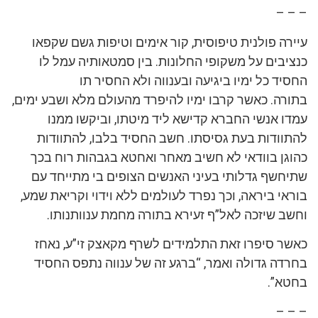
– – –
עיירה פולנית טיפוסית, קור אימים וטיפות גשם שקפאו
כנציבים על משקופי החלונות. בין סמטאותיה עמל לו
החסיד כל ימיו ביגיעה ובענווה ולא החסיר תו
בתורה. כאשר קרבו ימיו להיפרד מהעולם מלא ושבע ימים,
עמדו אנשי החברא קדישא ליד מיטתו, וביקשו ממנו
להתוודות בעת גסיסתו. חשב החסיד בלבו, להתוודות
כהוגן בוודאי לא חשיב מאחר ואחטא בגבהות רוח בכך
שתיחשף גדלותי בעיני האנשים הצופים בי מתייחד עם
בוראי ביראה, וכך נפרד לעולמים ללא וידוי וקריאת שמע,
וחשב שיזכה לאל”ף זעירא בתורה מחמת ענוותנותו.
כאשר סיפרו זאת התלמידים לשרף מקאצק זי”ע, נאחז
בחרדה גדולה ואמר, “ברגע זה של ענווה נתפס החסיד
בחטא”.
– – –