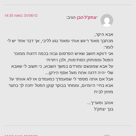
31/08/12 בשעה 14:35
יצחק'ל הבן
הגיב:
אבא היקר,
מכתבך מאוד ריגש אותי ומאוד נגע לליבי, אך דבר אחד יש לי
לומר:
אני דווקא חושב שאיש הפרסום גבוה בכמה דרגות ממוכר
הפטל ומפותחן הסתימות, ולכן ויתרתי
על אבא שמונשם ומורדם במשך השבוע, כי חשוב לי שאבא
שלי יהיה דרגה אחת מעל אסף הירקן…
אבל אם אתה מספר לי שמעמדך כמעמדם אז לא אוותר על
אבא בחיי היומיום, וממחר בבוקר קנקן הפטל יחכה לך בחצר
מחוץ לבית
אוהב ומעריך…
בנך יצחק’ל