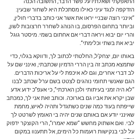
התאפקתי ושאלתיו על פשר הדבר, התשובה הכנה
הזדקפה לנגד עיני כאילו מסתכלת היא לשחור שבעין:
“אינני רוצה שבניי יראו את אשר אני כותב בדברי חולין,
וביותר בתחום הפרסום, בו הנוהג לשחרר חרצובות לשון,
והרי יום יבוא ויראה דברי אם אחתום בשמי. מיסטר גוגל
יביא את בשתי וכלימתי”.
באותו יום, יצחק’ל, החלטתי לכתוב לך, ודווקא בגלוי, כדי
שתמצא מכתב זה בין הררי הדמיון שכתבתי, ואינני שם על
לב דברי אחרים, וגם לא איכפת לי על אריכות הדברים.
הגם שאנשי תחומי נוהגים לצטט בשם ערל שכתב לבנו
“לא היה זמני בעיתותי ולכן הארכתי”, כי אעפ”כ ידוע אדע
שבן יקרא את אביו גם בארוכה. וכותב זאת אני לך, כמכתב
שייפתח בעוד כמה שנים כשתגדל ותהיה לאיש, מחמת
שאינני יודע אם באותם שנים יהיה בי האומץ לשרטט לך
לבי. ואם אשתוק מחשש “שמא יאמרו”, הרי הקוצקר ידפוק
על לבי בנקישות רועמות כל הימים, אל תתענוו במקום