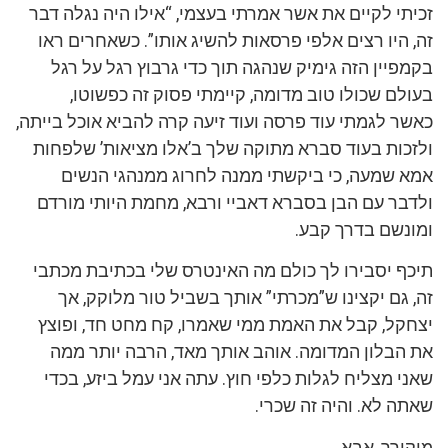
זכיתי לקיים את אשר אמרתי בעצמי, “אילו היה נגלה דבר
זה, היו רצים אלפי פרסאות להשיג אותו”. כשאחרים ראו
בקמפיין הזה גימיק שנהגה תוך כדי גרבוץ רגל על רגל
בעולם שכולו טוב מדומה, קיימתי פסוק זה כפשוטו,
כאשר לגמתי עוד פרסה ועוד זיעה קרה להביא אוכל בייתה,
ולזכות בעוד סברא מתוקה שלך ב’אלו מציאות’ שלפחות
אמא שמעה, כי ביקשתי ממנה לחרוג ממנהגי הנשים
ולדבר עם הבן בסברא דאביי ורבא, מחמת היותי מורדם
ומונשם בדרך קבע.
תיכף יסבירו לך כולם מה האינטרס שלי בכתיבת מכתבי
זה, גם יקצינו ש”מכרתי” אותך בשביל טור מלוקק, אך
יצחקל, קבל את האמת ממי שאמרו, קח מחט חד, ופוצץ
את הבלון המדומה. אוהב אותך מאד, הרבה יותר ממה
שאני מצליח לגלות כלפי חוץ. עתה אני עמל ביזע, בכדי
שאתה לא. והיה זה שכרי.
מוקירך, אבא.