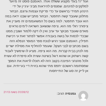
ועוד 17 בעלי מקצוע ששללו אותי. האומנם פוסט זה מיועד
למלקקים למינהם. שמנסים להיראות מביני עיניין על ידי
הינהון תמידי בראשם עד כדי פריקת עצמות גרונם. הבחור
מתלונן שעובד קשה תתפטר. הבחור מתבייש שבנו יראה במה
הוא עובד תתפטר. למה בשם כל המשועממים זה מעניין את
ציפורני רגלי מה הוא. ציפה שנשאוב השראה לימים נוראים
מאדם שעובד מבוקר עד ערב ואין לו דקה ללמוד ושנבין ממנו
שבכדי לכסות על בושה בעבודה אפשר לפתור זאת עי רכישת
תפילין. האומנם אננני רגיש לנוכח ספר המוסר הנפלא הזה
בשם מכתבים לבני חצקל. שעומד להחליף את מסילת ישרים
מה לכהן בבית קברות. מה הוא ציפה. מציע לו שימשיך לעבוד
קשה וישתוק או שהוא דוגל בשיטה עשית ולא סיפרת לא עשית
ולכל מהנהני הפינכה בקצב הזה לא תוכלו לראות את המסך
שמסתומה ראשכם יתפס מתי שהוא בזוית דיי בעייתית. וגם
אן לייק זה סוג של התייחסות
01/09/12 בשעה 21:13
גמנסיה
הגיב: