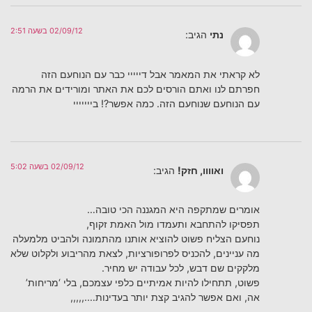
02/09/12 בשעה 2:51
נתי
הגיב:
לא קראתי את המאמר אבל דייייי כבר עם הנוחעם הזה
חפרתם לנו ואתם הורסים לכם את האתר ומורידים את הרמה
עם הנוחעם שנוחעם הזה. כמה אפשר?! בייייייי
02/09/12 בשעה 5:02
ואוווו, חזק!
הגיב:
אומרים שמתקפה היא המגננה הכי טובה…
תפסיקו להתחבא ותעמדו מול האמת זקוף,
נוחעם הצליח פשוט להוציא אותנו מהתמונה ולהביט מלמעלה
מה עניינים, להכניס לפרופורציות, לצאת מהריבוע ולקלוט שלא
מלקקים שם דבש, לכל עבודה יש מחיר.
פשוט, תתחילו להיות אמיתיים כלפי עצמכם, בלי ‘מריחות’
אה, ואם אפשר להגיב קצת יותר בעדינות….,,,,,