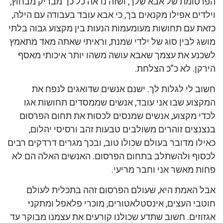
הפרסומת של אבא שלך, ושזה נראה כל כך מבריק מבחוץ,
וילדים אפילו מקנאים בך, כי אבא עובד בעבודה עם הילה,
כזאת עם תחושות מעומעמות הנעות בין מקצוע גבוה בלתי
מושג לבין סוג של ילדי שמנת, וראיתי שאתה מאד מתאמץ
לשכנע את עצמך שאבא עושה משהו יותר איכותי מאסף
הירקן. לא כ”כ הצלחת.
חשוב לי לגלות לך. ישנם אנשים שדואגים לנפח את
המקצוע שבו אני עובד, אנשים שממסדים תחושות אגו
לכדי מקצוע, אנשים שמנסים לכסות את תחום הפרסום
בנצנצים זוהרים משולבים טבעות זהב ורסיסי יהלום,
כאילו מדובר בעולם שכולו טוב, ובכך מגרים דרדקים רבים
לכסוף ולהשתלב בתחום הפרסום. האנשים האלה הם לא
פחות מאשר אני וחבר מריעי.
אבל האמת היא, שעולם הפרסום זהה בתכלית לעולם
חוטבי העצים, אינסטלאטורים, מוכרי פלאפל ומתקני
אגזוזים. חשוב שתדע שכולנו קורעים את עצמנו מבוקר עד