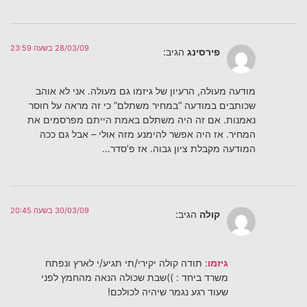
28/03/09 בשעה 23:59
פירסינג
הגיב:
מודעה מעולה, הרעיון של גיזמו גם מעולה. אני לא אוהב
שכותבים במודעה “במחיר משתלם” כי זה מראה על חוסר
נאמנות. אם זה היה משתלם באמת הייתם מפרסמים את
המחיר. אז היה אפשר להימנע מזה אולי – אבל גם ככה
המודעה מקבלת ציון גבוה. אז פ’סדר…
30/03/09 בשעה 20:45
קולה
הגיב:
גיזמו
: תודה קולה יקירי/תי תגיע/י לארץ ונפתח
משרד ביחד : ))שבת שכולה הנאה מהחמץ לפני
שעוד רגע נגמר שיהיה לכולכם!