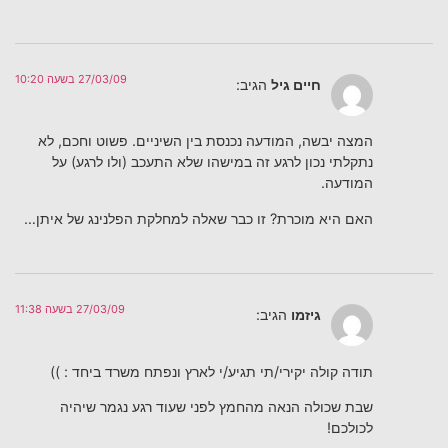
27/03/09 בשעה 10:20
חיים גיל
הגיב:
המצה יבשה, המודעה נכנסת בין השיניים. פשוט וחכם, לא
נתקלתי נכון לרגע זה במישהו שלא התעכב (ולו לרגע) על
המודעה.
האם היא מוכרת? זו כבר שאלה למחלקת הפלנינג של איתן…
27/03/09 בשעה 11:38
גיזמו
הגיב:
תודה קולה יקירי/תי תגיע/י לארץ ונפתח משרד ביחד : ))
שבת שכולה הנאה מהחמץ לפני שעוד רגע נגמר שיהיה
לכולכם!