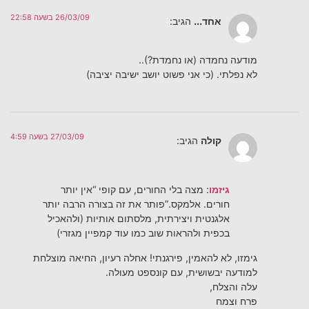
26/03/09 בשעה 22:58
אחד...
הגיב:
מודעה נחמדה (או נחמדת?)..
לא נפלתי. (כי אני פשוט יושב ישיבה יציבה)
27/03/09 בשעה 4:59
קולה
הגיב:
גיזמו
: מצה בלי החורים, עם קופי “אין יותר
חורים. אלמקס.”פותר את זה בצורה הרבה יותר
אלגנטית ויצירתית, מלסתום אותיות (ולהאכיל
בכפית ולהראות שוב כמו עוד קמפיין מגזרי)
גימזו, לא להאמין, פירגנתי! אחלה רעיון, החיאה מוצלחת
למודעה יבשושית, עם קונספט מעולה.
עלה והצלח,
פרח וצמח