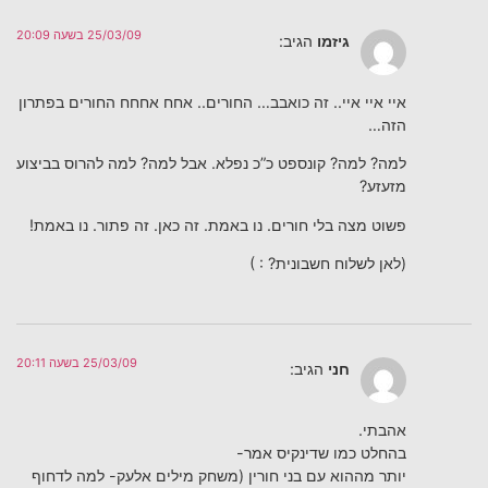
25/03/09 בשעה 20:09
גיזמו
הגיב:
איי איי איי.. זה כואבב… החורים.. אחח אחחח החורים בפתרון
הזה…
למה? למה? קונספט כ”כ נפלא. אבל למה? למה להרוס בביצוע
מזעזע?
פשוט מצה בלי חורים. נו באמת. זה כאן. זה פתור. נו באמת!
(לאן לשלוח חשבונית? : )
25/03/09 בשעה 20:11
חני
הגיב:
אהבתי.
בהחלט כמו שדינקיס אמר-
יותר מההוא עם בני חורין (משחק מילים אלעק- למה לדחוף