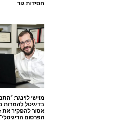
חסידות גור
מוישי לוינגר: “התמ
בדיגיטל להמרות ב
אסור להפקיר את ז
הפרסום הדיגיטלי”