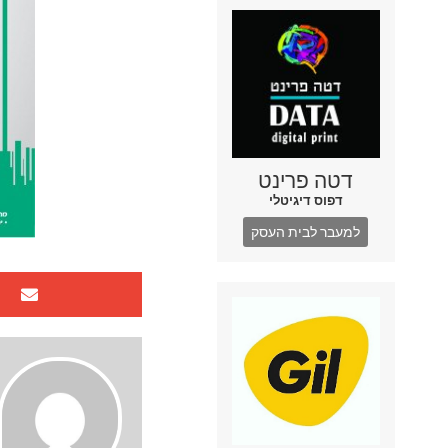
דטה פרינט
דפוס דיגיטלי
למעבר לבית העסק