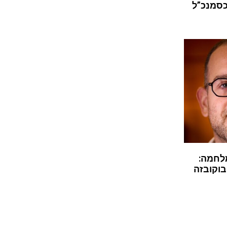
כסמנכ”ל
לחמה:
בוקובזה