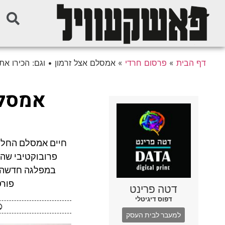
דף הבית
»
פרסום חרדי
»
אמסלם אצל זרמון • וגם: הכירו א
אמסלם
חיים אמסלם החלי
פרובוקטיבי שהכ
במפלגה חדשה ל
פורס
דטה פרינט
דפוס דיגיטלי
למעבר לבית העסק