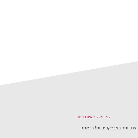
29/10/12 בשעה 18:13
צת יותר באבייקטיביות! כי אתה