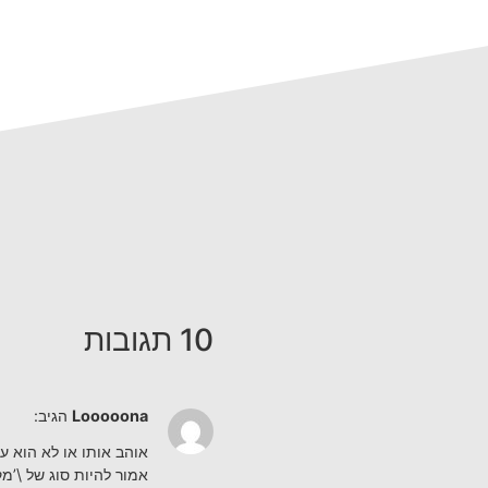
10 תגובות
Looooona
הגיב:
אוהב אותו או לא הוא ע
אמור להיות סוג של \’מ