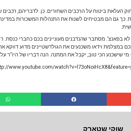
וק העלאת ביטוח על הרכבים השחורים. כן. לדבריהם, רכבים 
ות. כך גם הם מבטיחים לשנות את התנהלות המשכורות במדינ
ית.
 לא בפאנצ’. מסתבר שהנדבנים מעוניינים בכם כחברי כנסת. רוצ
כם במצלמת וידאו משכנעים את הגולדשטיינים מדוע דווקא את
מי שישכנע הכי טוב, יקבל את המתנה. הנה דבריו של היו”ר על
ttp://www.youtube.com/watch?v=l73oNoiHcX8&feature
שוקי שטארק