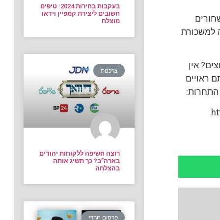
בעקבות בחירות 2024: טיפים
חשובים ליצירת קמפיין וידאו
שחורים
מוצלח
ה למשכורת
ים? אין
צרכנות
ם ראויים
 התחרות:
h
רוצה חשיפה ללקוחות יהודים
בארה”ב? כך תשיג אותה
בהצלחה
פרסום חרדי