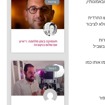
באמונותיו,
צרכנות
ש החרדית
לא לציבור
רות
תעסוקה בזמן מלחמה: ריאיון
עם שלום בוקובזה
 בשביל
ו אותו כמו
דיגיטל
ור