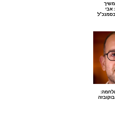
משיך
 אבי
כסמנכ”ל
לחמה:
בוקובזה