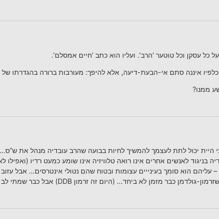
ל כל עסקן וכל טוטער ‘הרב’. ועליו הוא כתב ‘חיים אמסלם’.
כלפיו איננה סתם אי-הבעת-דיעה, אלא להיפך: מעורבות ברורה בהגדרתו של 
ע ממנו?
צי היית יכול לתת לעצמך להמשיך לחיות בבועה שהרב עובדיה מנהל את ש”ס… ה
ה בניגוד לאנשים אחרים אינו רואה טלוויזיה אינו שומע כמעט רדיו (ואפילו 
– עליהם הוא סומך בעינייים עצומות ובטוח שהם נטולי אינטרסים… אבל עזוב א
ר מזמן לא ביחד… (היום זה זרמון DDB) אבל כבר שמתי לב למקצועיות שלך נו שוין!