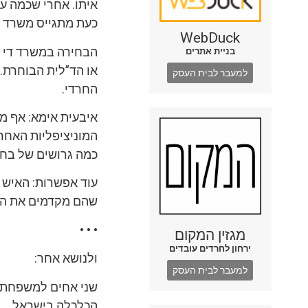
איתו. אחרי שכמה עי
כעת מתגייס משרד ה
WebDuck
הבחירה במשרד די מ
בניית אתרים
או הד”לית הבוחרת.
למעבר לבית העסק
החרדי.
איבעית אימא: אף מ
המוניציפליות האחרו
כמה גרושים של בחי
עוד אפשרות: האיש פ
שהם מקדמים את המו
• • •
מגזין המקום
ירחון לחרדים עובדים
ולנושא אחר:
למעבר לבית העסק
שני אחים למשפחת ג
הכלכלה בישראל.