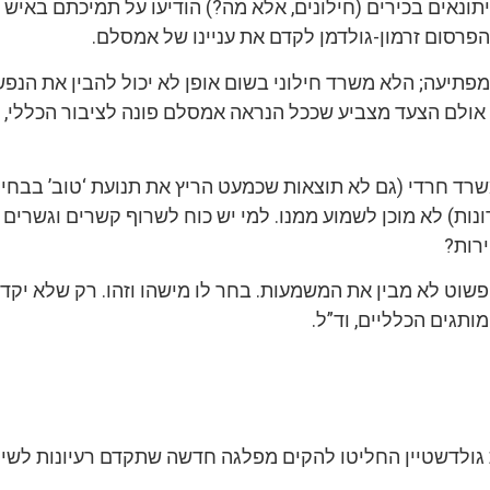
תונאים בכירים (חילונים, אלא מה?) הודיעו על תמיכתם באיש ו
פרסום זרמון-גולדמן לקדם את עניינו של אמסלם.
פתיעה; הלא משרד חילוני בשום אופן לא יכול להבין את הנפ
 אולם הצעד מצביע שככל הנראה אמסלם פונה לציבור הכללי, ו
שרד חרדי (גם לא תוצאות שכמעט הריץ את תנועת ‘טוב’ בבחי
נות) לא מוכן לשמוע ממנו. למי יש כוח לשרוף קשרים וגשרים
רות?
שוט לא מבין את המשמעות. בחר לו מישהו וזהו. רק שלא יקדמ
תגים הכלליים, וד”ל.
ולדשטיין החליטו להקים מפלגה חדשה שתקדם רעיונות לשיפ