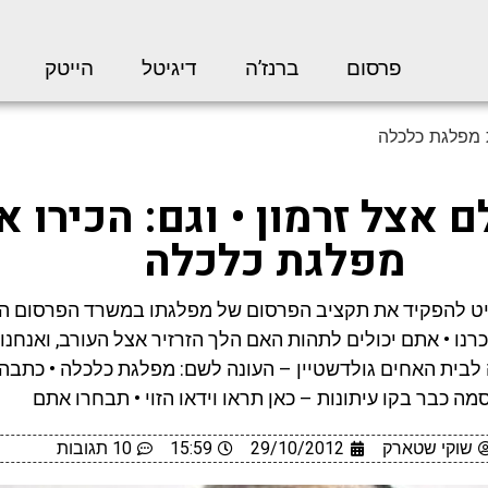
פרסום
ברנז’ה
דיגיטל
הייטק
ת מפלגת כלכלה
 אצל זרמון • וגם: הכירו א
מפלגת כלכלה
ט להפקיד את תקציב הפרסום של מפלגתו במשרד הפרסום החי
רנו • אתם יכולים לתהות האם הלך הזרזיר אצל העורב, ואנחנו
בית האחים גולדשטיין – העונה לשם: מפלגת כלכלה • כתבה
מה כבר בקו עיתונות – כאן תראו וידאו הזוי • תבחרו אתם
שוקי שטארק
29/10/2012
15:59
10 תגובות