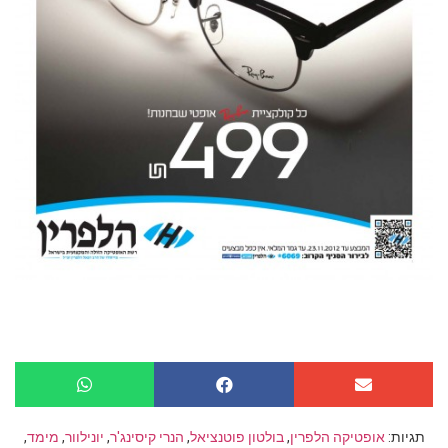
תגיות:
אופטיקה הלפרין
,
בולטון פוטנציאל
,
הנרי קיסינג'ר
,
יונילוור
,
מימד
,