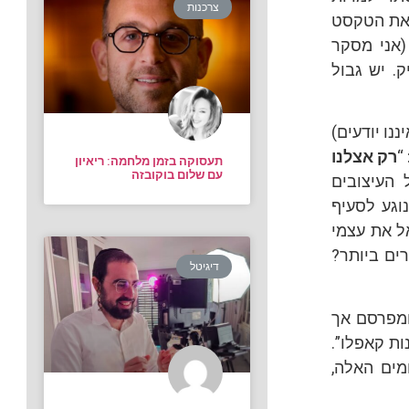
צרכנות
 את הטקסט
(אני מסקר
. יש גבול
ו יודעים)
“
רק אצלנו
תעסוקה בזמן מלחמה: ריאיון
עם שלום בוקובזה
העיצובים
וגע לסעיף
ל את עצמי
ים ביותר?
דיגיטל
ומפרסם אך
ות קאפלו”.
מים האלה,