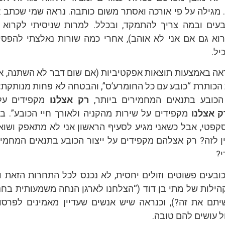
 מגילה על פי אורכה ואסתר משום כותבה. נראה שמי שכתב
עים ובמה צריך להתמקד, ובכלל. למרות שניסיתי לקרוא 
וא גם אם אני לא אוהב), אחרי כמה שורות נאלצתי להפסיק
יל.
 באמצעות תוצאות אפקטיביות (אם שום דבר לא השתנה, איננ
כותרת “כובע עם כל החומרע’ס”, והבטחה לא פחות מנותקת: 
הכובע בתנאים המחמירים ביותר,
רק אצלנו
מקפידים על 
ק אצלנו
מקפידים על שירות מהקניה ולאורך חיי הכובע”. בנ
סקפטי, אבל כשאני מגיע לסעיף הראשון אני לא מתאפק ושוא
ן לזה? רק אצלהם מקפידים על ייצור הכובע בתנאים המחמיר
י?
ובעים פשוטים וזולים יחסית, לא נכנס לכל התחרות הזאת 
קהילות של מתי בן דוד (“הצלחנו לארגן הנחה משמעותית בחנ
יתם את זה?), וכנראה שיש אנשים שעדיין מאמינים לפרסו
 עושים להם טובה.