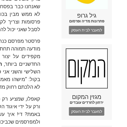
שאנחנו כבר בפסח.
לא ממש מבין בכוב
גיל גרופ
פרסומות וצריך לקר
פתרונות מדיה ופרסום
לסבל שאני יכול להכ
למעבר לבית העסק
פרסטר מפרסם כנראה
מודעה תמוהה תחת ה
מקפידים על יצור 
החדשניים ביותר,
ר
השלישי והשני אני 
בקול: “מישהו מאמי
לא הלכתם רחוק מד
מגזין המקום
קאפלו, שמציע רק כ
ירחון לחרדים עובדים
ורק על ידי איגוד ה
למעבר לבית העסק
באמת? די! איך עש
ולמפרסמים שכביכול