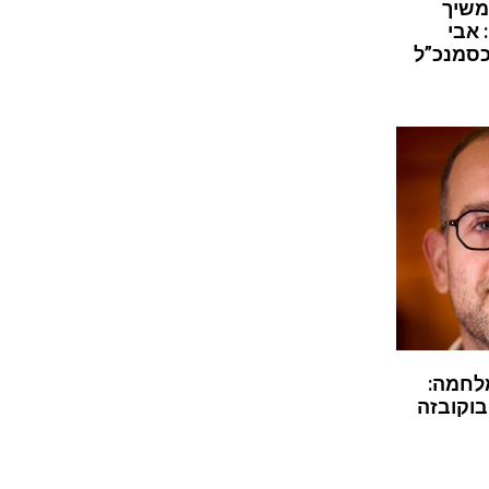
משיך
 אבי
כסמנכ”ל
לחמה:
בוקובזה