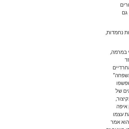
רים
גם
ת נחמדות,
י במרמה,
ד
חרדיים
משפחה”
שפשפו
ים של
יצור,
 איפה
ת עצמו
הוא אמר