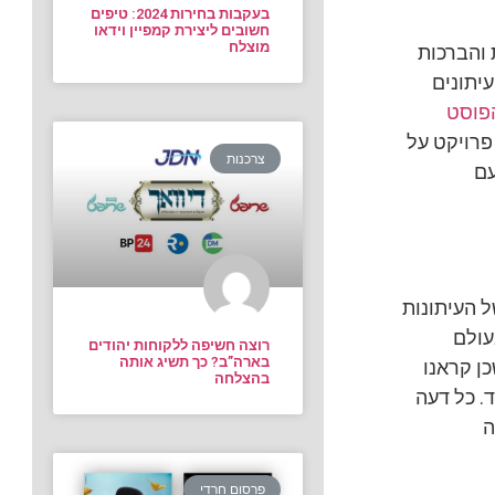
בעקבות בחירות 2024: טיפים
חשובים ליצירת קמפיין וידאו
מוצלח
 והברכות
יתונים
פוסט
 פרויקט על
צרכנות
עם
ל העיתונות
עולם
רוצה חשיפה ללקוחות יהודים
בארה”ב? כך תשיג אותה
ן קראנו
בהצלחה
. כל דעה
ה
פרסום חרדי