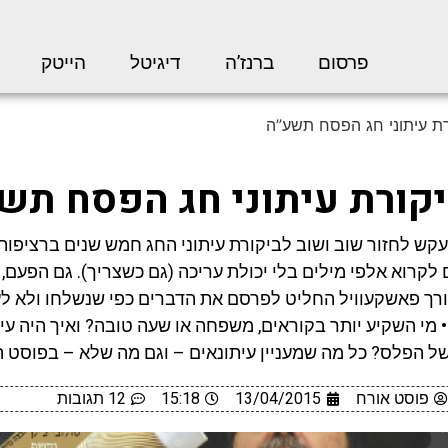
פרסום
ברנז’ה
דיגיטל
הייטק
ורת עיתוני חג הפסח תשע”ה
ביקורת עיתוני חג הפסח תש
קש לחזור שוב ושוב לביקורת עיתוני החג חמש שנים ברציפות (
 לקרוא אלפי מילים בלי יכולת עריכה (גם כשצריך). גם הפעם, 
ורך פאשקעוויל החליט לפרסם את הדברים כפי שנשלחו ולא ל
• מי השקיע יותר בקוראים, משפחה או שעה טובה? ואיך היה עי
של הפלס? כל מה שמעניין עיתונאים – וגם מה שלא – בפוסט ה
פוסט אורח
13/04/2015
15:18
12 תגובות