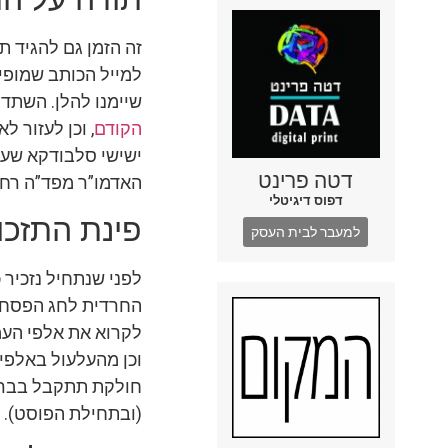
זה הזמן גם להגיד ת
למייל הכותב שמופי
שיימנו להלן. השתד
הקודם
, וכן לעזור 
ישישי סלבודקא שעבר
דטה פרינט
האדמו”ר מפד”ה רחל
דפוס דיגיטלי
פינת התזכו
למעבר לבית העסק
לפני שנתחיל נזכיר 
החרדית לחג הפסח ת
לקרוא את אלפי העמ
וכן מהעלעול באלפי
חולקת תתקבל בברכ
(ובתחילת הפוסט).