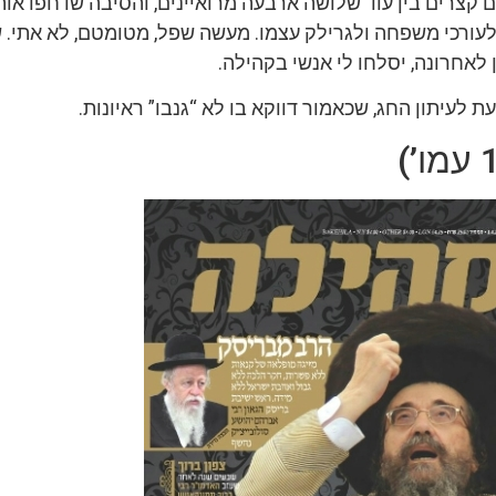
קצרים בין עוד שלושה ארבעה מרואיינים, והסיבה שדחפו אות
עורכי משפחה ולגרילק עצמו. מעשה שפל, מטומטם, לא אתי. 
לאחרונה, יסלחו לי אנשי בקהילה.
ת לעיתון החג, שכאמור דווקא בו לא “גנבו” ראיונות.