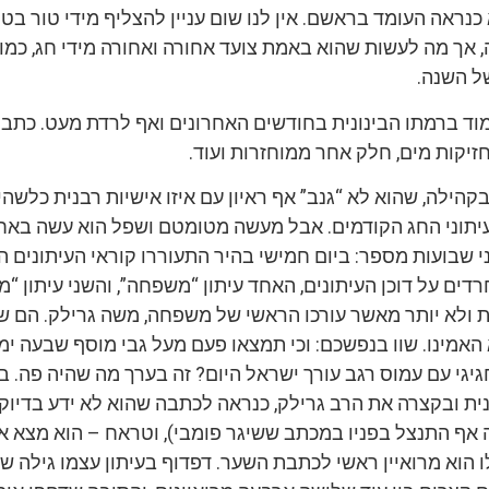
כנראה העומד בראשם. אין לנו שום עניין להצליף מידי טור בטו
 אך מה לעשות שהוא באמת צועד אחורה ואחורה מידי חג, כמו 
ל השנה.
ד ברמתו הבינונית בחודשים האחרונים ואף לרדת מעט. כתבו
יקות מים, חלק אחר ממוחזרות ועוד.
קהילה, שהוא לא “גנב” אף ראיון עם איזו אישיות רבנית כלשה
יתוני החג הקודמים. אבל מעשה מטומטם ושפל הוא עשה באח
י שבועות מספר: ביום חמישי בהיר התעוררו קוראי העיתונים ה
חרדים על דוכן העיתונים, האחד עיתון “משפחה”, והשני עיתון “
 ולא יותר מאשר עורכו הראשי של משפחה, משה גרילק. הם 
האמינו. שוו בנפשכם: וכי תמצאו פעם מעל גבי מוסף שבעה ימ
חגיגי עם עמוס רגב עורך ישראל היום? זה בערך מה שהיה פה. בק
ית ובקצרה את הרב גרילק, כנראה לכתבה שהוא לא ידע בדיוק
 אף התנצל בפניו במכתב ששיגר פומבי), וטראח – הוא מצא א
 הוא מרואיין ראשי לכתבת השער. דפדוף בעיתון עצמו גילה ש