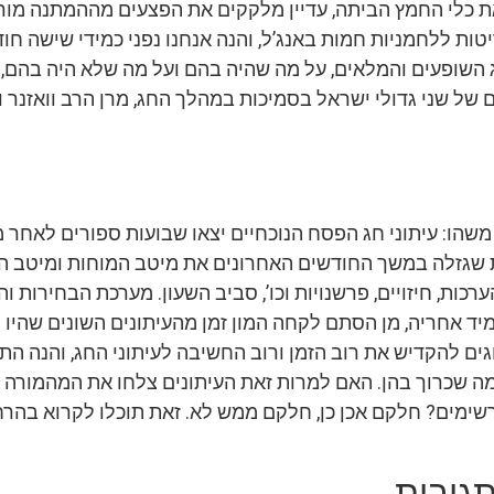
את כלי החמץ הביתה, עדיין מלקקים את הפצעים מההמתנה מו
טות ללחמניות חמות באנג’ל, והנה אנחנו נפני כמידי שישה חו
ג השופעים והמלאים, על מה שהיה בהם ועל מה שלא היה בהם,
 של שני גדולי ישראל בסמיכות במהלך החג, מרן הרב וואזנר ו
 משהו: עיתוני חג הפסח הנוכחיים יצאו שבועות ספורים לאחר 
 שגזלה במשך החודשים האחרונים את מיטב המוחות ומיטב ה
כות, חיזויים, פרשנויות וכו’, סביב השעון. מערכת הבחירות וה
מיד אחריה, מן הסתם לקחה המון זמן מהעיתונים השונים שהיו ר
ם להקדיש את רוב הזמן ורוב החשיבה לעיתוני החג, והנה הת
מה שכרוך בהן. האם למרות זאת העיתונים צלחו את המהמורה 
מרשימים? חלקם אכן כן, חלקם ממש לא. זאת תוכלו לקרוא בהר
גובות