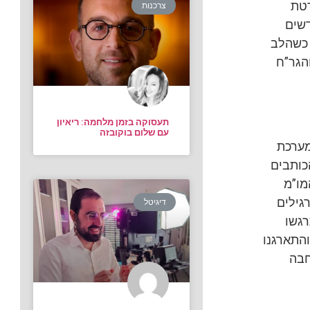
רטת
צרכנות
דשים
 כשהלב
הגר”ח
תעסוקה בזמן מלחמה: ריאיון
עם שלום בוקובזה
מערכת
כותבים
מו”מ
גילים
דיגיטל
רגשו
והתארגנו
חבה