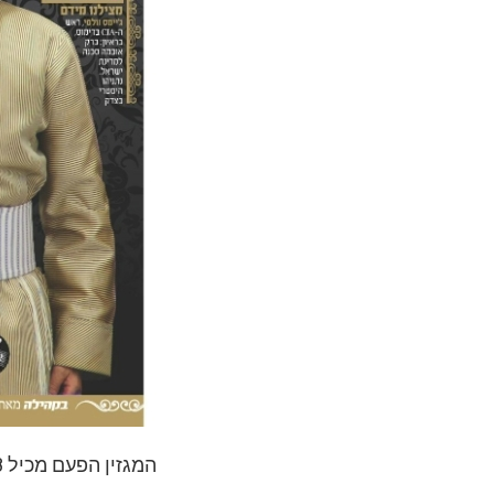
המגזין הפעם מכיל 148 עמו’ בדיוק כבחג שעבר, ו-11 כתבות (מול 10 בחג שעבר).