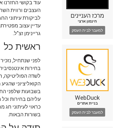
עוד בקושי החזרנו 
העצבים ורווית השרי
מרכז העניינים
לביקורת עיתוני הח
חינמון ארצי
עדיין עצוב מפטירתם
למעבר לבית העסק
גריינימן זצ”ל.
ראשית כל
לפני שנתחיל, נזכיר
בחירות אינטנסיבית
לשדה הפוליטיקה, הער
הקואליציוני שהגיע 
בשבועות שלפני החגי
WebDuck
עליהם בחירות וכל 
בניית אתרים
כראוי לעיתוני חג 
למעבר לבית העסק
בשורות הבאות.
תודה על הת