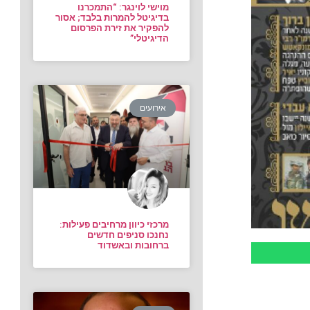
מוישי לוינגר: “התמכרנו
בדיגיטל להמרות בלבד; אסור
להפקיר את זירת הפרסום
הדיגיטלי”
אירועים
מרכזי כיוון מרחיבים פעילות:
נחנכו סניפים חדשים
ברחובות ובאשדוד