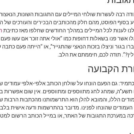
ודה רבה לעשרות שולחי המיילים עם התגובות השונות, הנאצות
ע בסוף הפוסט, מהם חלק מהכותבים הבכירים והעורכים של הע
לנו לענות לכל המיילים במהלך החודשים שחלפו מאז כתיבת
ה
לאלו אשר פנו בשאלות דחופות כמו “אולי אתה זוכר אם עשו פעם
ו בגור וניצלו בזכות הנאצי שהתגייר”, או “הייתה פעם כתבה 
ין?”. תודה לכם, חיממתם את הלב.
רת הקבועה
כתמיד: גם הפעם הונחו על שולחן הכותב אלפי-אלפי עמודים ש
שע”ה, שמחג לחג מתווספים ומתווספים. אין שום אפשרות ב
ודים הללו, והמובא להלן הוא התרשמותנו מהכתבות הרבות שכ
 העמודים שהונחו לפנינו. מדובר בהתרשמות ודעה אישית בלבד
ה במערכת התגובות של האתר, או במייל הכותב הרשום למט