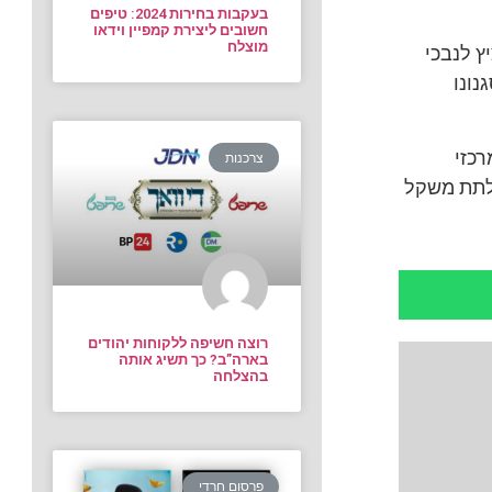
בעקבות בחירות 2024: טיפים
חשובים ליצירת קמפיין וידאו
מוצלח
ץ לנבכי
נונו
רכזי
צרכנות
 לתת משקל
רוצה חשיפה ללקוחות יהודים
בארה”ב? כך תשיג אותה
בהצלחה
פרסום חרדי