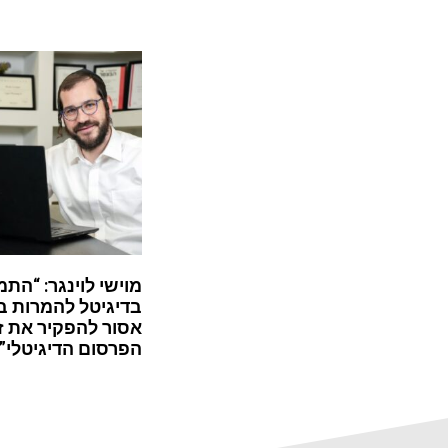
מוישי לוינגר: “התמ
בדיגיטל להמרות ב
אסור להפקיר את ז
הפרסום הדיגיטלי”