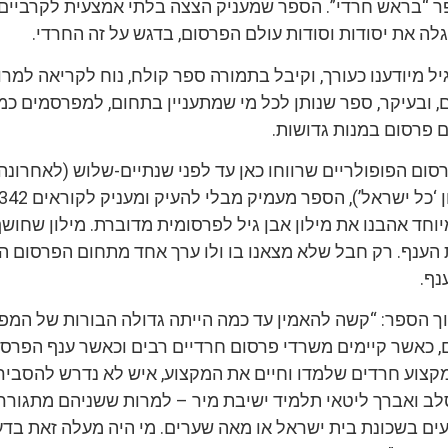
ר “בראש חרדי”. הספר שמעניק הצצה בלתי אמצעית לקרביים
ה את יסודות וסודות עולם הפרסום, בדגש על זה החרדי.
יל מיודענו כעורך, וקיבל בתמורה ספר קולח, נוח לקריאה למרו
 ובעיקר, ספר שנותן לכל מי שמתעניין בתחום, למפרסמים כמו
פרסום במנות גדושות.
ום הפופולריים שרווחו כאן עד לפני שנתיים-שלוש (לאחרונה 
יוחד אהבנו את מילון אבן גיל לפרסומית מדוברת. מילון שחוש
ענף. רק חבל שלא מצאנו בו ולו ערך אחד מתחום הפרסום הד
נף.
ך הספר: “קשה להאמין עד כמה הייתה גדולה הבורות של המפ
ם, כאשר קיימים משרדי פרסום חרדיים רבים וכאשר ענף הפרס
קצוע חרדים שלמדו וחיים את המקצוע, איש לא נדרש להסביר
לב ואברך ליטאי תלמיד ישיבת מיר – למרות ששניהם מתגורר
ים בשכונת בית ישראל או מאה שערים. מי היה מעלה זאת בדע