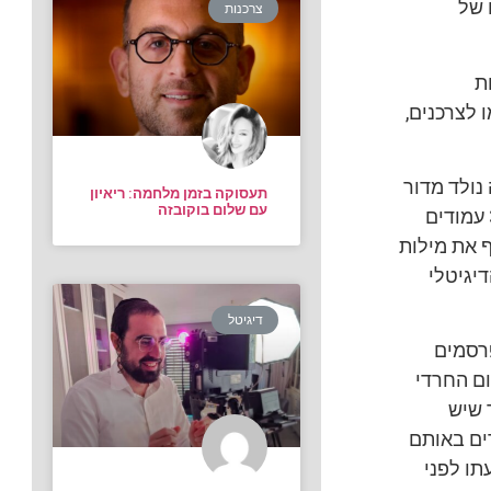
 של
צרכנות
ת
 לצרכנים,
נולד מדור
תעסוקה בזמן מלחמה: ריאיון
עם שלום בוקובזה
פרסום חדש בחינמון ‘כל ישראל’), הספר מעמיק מבלי להעיק ומעניק לקוראים 342 עמודים
ף את מילות
יגיטלי
דיגיטל
רסמים
ום החרדי
 שיש
ים באותם
תו לפני