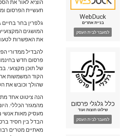
הוציא לאור את הספ
תעשיית הפרסום ומגל
WebDuck
גלפרין בחר בחיים ג
בניית אתרים
המושגים המקצועיים,
למעבר לבית העסק
את האפשרות לטעום 
להבדיל ממדורי הפרס
של תוכן מקצועי. במ
הקוד המשמשות את ה
שהולך וכובש את הע
הנה ציטוט אחד מתו
כלל גלגלי פרסום
מהמגזר הכללי. היו
שילוט חוצות ועוד
מעסיק מאות אנשי מ
למעבר לבית העסק
הבדל בין חסיד ברס
מאתיים מטרים רבוע