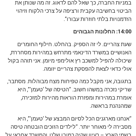
במניות החברה, כך שאל להם לדאוג. זה מה שנותן את
הביטוי בחשיבה עקבית ורציפה על צרכי הלקוח וזיהוי
הזדמנויות בלתי חוזרות עבורו”.
14:00: החלונות הגבוהים
שעת צהריים. לי זה הספיק. בהחלט. חילוף החומרים
האנושיים במשרד הדינאמי מתרחש במהירות מסחררת,
שיכולה להפיל למשכב רץ אולימפי מיומן. אני תוהה בקול
אולי כדאי לצאת להפסקת צהריים יזומה.
בתגובה, אני מקבל כמה טפיחות מצח מבוהלות. מסתבר,
שריקי נזכרה במשהו חשוב. “הטיסה של ‘טעמן'”, היא
אומרת במהירות ומפזרת הוראות מהירות למזכירה,
שמהנהנת בראשה.
“אנחנו מארגנים הכל לסיום המבצע של ‘טעמן'”, היא
מסבירה לי מאוחר יותר. “לילדים הזוכים הובטחה טיסה
בשמי הארץ – רעיון שהיה כמובן שלנו, והמשרד אחראי על