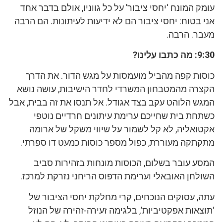
עומק המונח ‘יחסי ציבור’ על כל גווניו, אולם בדבר אחד
אני בטוח: יחסי ציבור הם לא ידיעות לעיתונות. הם הרבה
מעבר. הרבה.
9:30: מה כתבו עלינו?
כוסות קפה מהביל מועמסות על מגש הדור. את הדרך
הקצרה מהמטבחון המשרדי לחדר הישיבות, עושה נושא
המגש הלוהט עקב בצד אגודל. אל תנסו את זה בבית, אבל
כשתחת בית שחייכם ערימת עיתונים חרדיים נוטפי
אקטואליה, לא קל לשמור על שיווי משקל של ארומה
מתקתקה מעוררת, כפול מספר כוסות כמעט דו ספרתי.
המסע עובר בשלום, הכוסות מונחות בזהירות סביב
השולחן האובאלי וערימת הדפוס הריחני נזרקת למרכז.
עתה, עסוקים הנוכחים, קרי מחלקת יחסי הציבור של
‘תוצאות אפקטיביות’, בלגימה זעירה-זהירה של הנוזל