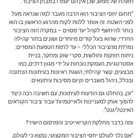
תועלת של ממש, שכן אין הם יעמדו במבחן הציבור.
“תחום יחסי הציבור הוא הרבה מעבר למה שנראה מעל
לפני השטח. זה אומר ללוות לקוח מהרגע הראשון בו הוא
בוחר להיחשף לקהל יעד מסוים – במקרה הזה הציבור
החרדי, שהוא בעל קודים מיוחדים ושונים בתור קהילה
נפרדת מהציבור הכללי – עד לרמת הטמעת המסרים:
ניתוח חוזקות וחולשות, סקרי שוק ומחקר, בניית
אסטרטגיות, העמקת נוכחות על ידי מגוון דרכים, כמו
מבצעים, קשר קהילתי, השגת ראיונות בעיתונות הכתובה
ובכלל, ניהול משברים וקיום מסיבות עיתונאים.
“וכן, בהחלט גם הודעות לעיתונות, עם חשיבה רבה כיצד
להפוך אותן למעניינות ול’אייטמיות’ עבור ציבור הקוראים
האינטליגנט”.
ומה בדבר מחלקת הקריאייטיב והפרסום הישיר?
“אם נלך לעולם יחסי הציבור המקצועי, נמצא כי לעולם,