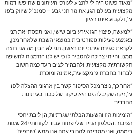
“מאוד פשוט היה לי להציע לעורכי העיתונים שחיפשו דמות
מקצועית בעולם הגז, את מר תני גבע – סמנכ”ל שיווק ב’פז
גז’, ולקבוע איתו ראיון.
“למעשה, פיצוץ הגז אירע ביום שישי, ואני תפסתי את תני
באמצע פעילות ספורטיבית במוצאי השבת שלאחר מכן,
לקראת סגירת עיתוני יום ראשון. תני לא הבין מה אני רוצה
ממנו, והייתי צריכה להסביר לו כי יש לנו הזדמנות לחשיפה
תקשורתית-מקצועית, ולהבהיר לציבור עד כמה חשוב
לבחור בחברת גז מקצועית, אמינה ומוכרת.
“אחר כך, נוצר מכל הסיפור קשר בין ארגוני ההצלה ל’פז
גז’, זיקה שקיבלה גם היא סיקור של כבוד בעיתונות
החרדית.
“הזמינות הזו והשעות הבלתי שגרתיות, הן ליבת יחסי
הציבור. הטלפון הנייד שלי פתוח עבור לקוחותיי 24 שעות
ביממה, ואני מסבירה להם כי עתה אנו ממש ‘שותפים’