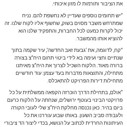
את הציבור ותורמות לו מזון איכותי.
“יש תחומים נוספים שעדיין לא נחשפת להם. נניח
שמתרחש משבר מסוים בשוק, שחשוף אליו לקוח שלנו. זה
יכול לקרות כמעט לכל החברות, והתפקיד שלנו הוא
להוציא אותו מהמשבר.
“קח, לדוגמה, את ‘גבעת זאב החדשה’, עיר שקמה בתוך
שנתיים וחצי ועימה בא לידי ביטוי תחום היח”צ בצורה
ברורה מאוד. הלקוח השכיל לצרוך את היח”צ מאיתנו
מתחילה, והתוצאות מדברות בעד עצמן: עוד חודשיים
מתחילות דירות הפרויקט להתאכלס.
“אולם, בתחילת הדרך הוכרזה הקפאה ממשלתית על כל
פרויקטי הבינוי בעוטף ירושלים, שנחתה על הלקוח כרעם
ביום בהיר. כאן נכנסה מחלקת היח”צ שלי לעובי הקורה
ולעבודה סביב השעון. באותו שבוע עוררנו את כל
העיתונות החרדית לכתוב על הנושא, בכדי ליצור הד ציבורי