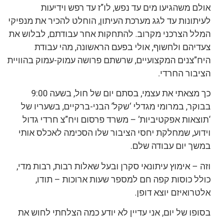
אולם משהגיעו מים עד נפש, לו”ז עד רפש וידיעות
לעיתונות עד לגג מערכת העיתון, הוחלט להכיר את מנפיקי
המלל הצרכני מקרוב. להתחקות אחר עבודתם, לבלוש את
צעדיהם ולחשוף, אולי בפעם הראשונה, מהי עבודת
היח”צנים המקצועיים, שרשתם פרושה עמוק-עמוק בהוויית
הציבור החרדי.
כך מצאתי את עצמי, בסתם יום של חול, בשעה 9:00
בבוקר, במרומי מגדלי ‘שקל’ הבני-ברקיים, בשעריו של
‘תוצאות אפקטיביות’ – משרד פרסום ויח”צ חרדי גדול
וידוע, שמחלקת יחסי הציבור שלו הסכימה לאכלס אותי
במשך יום עבודה שלם.
וזה – אימוץ עיתונאי סקרן ובעל שאלות רבות, רבות מדי,
כולל כוסות קפה חם למספר שעות ארוכות – תודו,
אלטרואיזם יוצא דופן.
בסופו של יום, אני עדיין לא יודע כמה הצלחתי לחוש את