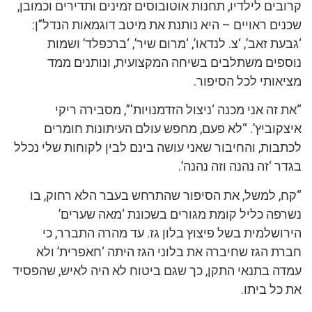
קרובים לילדיו, תחנות אוטובוסים זמינים ותדירים וכמובן,
שכנים ראויים – היא נותנת את מיטב דוגמאות הנדל”ן:
‘גבעת זאב’, ‘צ. לנדאו’, ‘מרום שיר’, ‘ברכפלד’ ושמות
נוספים משתלבים בשיחה המקצועית, ונותנים ממד
מציאותי לכל הסיפור.
“את זה אני מכנה ‘ניצול הזדמנויות'”, מסבירה ריקי
איצקוביץ’. “לא פעם, מחפש עולם העיתונות חומרים
לכתבות, והחיבור שאני עושה בינם לבין לקוחות שלי נכלל
בגדר ‘זה נהנה וזה נהנה’.
“קח, למשל, את הסיפור שהתרחש בעבר הלא רחוק, בו
נשרפה כליל קומת מגורים בשכונת ‘מאה שערים’
הירושלמית בשל פיצוץ בלון גז. עד מהרה התברר, כי
חברת הגז שחיברה את בלוני הגז היתה ‘חאפרית’ ולא
עמדה בתנאי התקן, כך שגם ביטוח לא היה לאיש, שהפסיד
את כל ביתו.