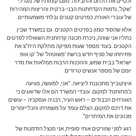
ולסיים את הלחם והחביתה. מעם קומותיו של מגדלי
‘שקל’, נדמות הקדחתנות הבני-ברקית והריצות המהירות
של עוברי האורח, כפרטים קטנים ובלתי משמעותיים.
אלא שהסוד טמון בפרטים הקטנים. גם במשרד שבין
כתליו אני שוהה, ניכרת תכונה קדחתנית השואלת לפרטים
הקטנים. בעוד מספר שעות מפיקה מחלקת היח”צ את
פתיחתו של סניף חדש ברשת ‘פשוטזול’ של ‘קו אופ
ישראל’ בבית שמש, וההכנות הרבות ממלאות את סדר
יומם של מספר אנשים טרודים.
איצקוביץ’ מתכוננת ליציאה. “אני, למעשה, מגיעה
כ’מחותנת’ למקום. עובדי המשרד הם אלו שדואגים כי
האורחים הכבודים – ראש העיר, רבניה ועסקניה – עושים
את דרכם למקום, הצלם עומד על משמרתו והכלייזמרים
מכוונים את המיתרים”.
רגע לפני שזורקים אותי סופית, אני מנצל הזדמנות של