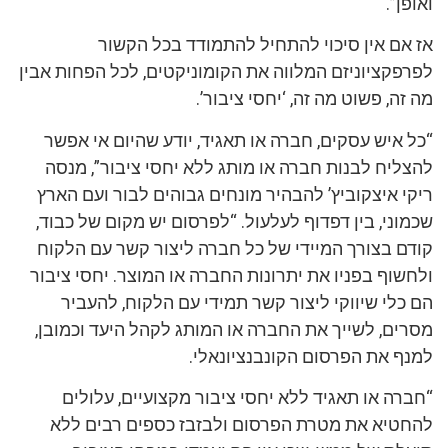
ואופן”.
אז אם אין סיכוי להתחיל להתמודד בכל הקשור
לפרפקציוניזם המלווה את הקומוניקטים, לכל הפחות אבין
מה זה, פשוט מה זה, ‘יחסי ציבור’.
“כל איש עסקים, חברה או תאגיד, יודע שהיום אי אפשר
להצליח לבנות חברה או מותג ללא יחסי ציבור”, מנסה
ריקי איצקוביץ’ להבהיר מונחים גבוהים לבור ועם הארץ
שכמוני, בין דפדוף לעלעול. “לפרסום יש מקום של כבוד,
קודם בצורך המיידי של כל חברה ליצור קשר עם הלקוח
ולחשוף בפניו את יתרונות החברה או המוצר. יחסי ציבור
הם כלי שיווקי ליצור קשר תמידי עם הלקוח, להעביר
מסרים, לשייך את החברה או המותג לקהל היעד וכמובן,
למנף את הפרסום הקונבנציונאלי.
“חברה או תאגיד ללא יחסי ציבור מקצועיים, עלולים
להחטיא את מטרת הפרסום ולבזבז כספים רבים ללא