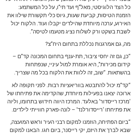
כל הצד הלוגיסטי, מאל”ף ועד תי”ו, על כל המשתמע:
הזמנת הטיסות, קביעת שעות, גיוס כלי תקשורת שילוו את
האירוע, ערכה מיוחדת שהילדים יקבלו ועוד. הלקוח יכול
לשבת בשקט ורק לשלוח נציג מטעמו לטיסה”.
מה, גם אמרגנות נכללת בתחום היח”צ?
“כן, גם זה יחסי ציבור, תת-ענף בתחום המכונה קד”ם –
קידום מכירות”, היא אומרת למול עיניי, שנפתחות
בהשתאות. “שוב, זה ללוות את הלקוח בכל מה שצריך.
“קד”מ יכול להתבטא בווריאציות רבות. לפני תקופה לא
ארוכה יצאנו בפעילות מיוחדת, שהקדימה את פתיחתו של
‘מרכז רייסדור’ באלעד. המרכז היווה חידוש בתחומו, וליוה
את פתיחתו ‘רייסדורלנד’ – לונה-פארק חווייתי לילדים.
“ביום הפתיחה, הוזמנו למקום רבני העיר וראש המועצה,
שבא לברך את היזם, יקי רייסנר, ביום חגו. הבאנו למקום