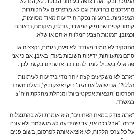
הממכר ובקריאה רצופה בעיתוני הבוקר. לא, הם לא
מתעדכנים בחדשות וגם לא מרפרפים על הכותרות
הצעקניות. ברגע זה נסקרות ידיעות מאוד מסוימות,
קומוניקטים שהנפיק המשרד, גודלם, מיקומם, נראותם
וכמובן, תמונות הצבע המלוות אותם או שלא.
התסקיר לא תמיד מעודד. לא פעם, נגנזות, נקצצות או
סתם מתעוותות, ידיעות חשובות בעודן באיבן, אם כי אני
פה אולי בשביל לומר להם דבר או שניים בקשר לכך.
“אתם לא משקיעים קצת יותר מדי בידיעות לעיתונות
הללו?”, אני שואל את הגב’ ריקי איצקוביץ’, בעלת משרד
הפרסום ‘תוצאות אפקטיביות’ ומנהלת מחלקת היח”צ
במשרד.
“אתה צודק במאת האחוזים”, היא אומרת ולא בהתנצלות
יתרה. “אבל ככה אני, עד שהידיעה לא מושלמת ולא עונה
על כל צרכי הלקוח, לא אוציא אותה לפרסום, בשום פנים