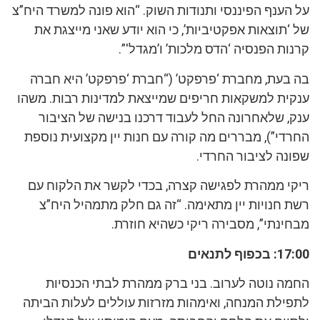
על הענף הפיננסי ותנודות השוק. “הוא פונה למשרד היח”צ
של ‘תוצאות אפקטיביות’, כי הוא יודע שאני מייצגת את
קרנות הפנסיה ‘הדס מלכות’ ו’מגדל'”.
בה בעת, מחברת ‘פרפקט’ (“חברת ‘פרפקט’ היא חברה
ענקית למשקאות חריפים שמייצאת למדינות רבות. משהו
ענק, שלאחרונה החל לעבוד דרכנו בנישה של הציבור
החרדי”), מבררים מה קורה עם חנות יין מקצועית נוספת
שפונה לציבור החרדי.
ריקי ממהרת לפגישה קצרה, בכדי לקשר את הלקוח עם
רשת חנויות יין מתאימה. “זה גם חלק מתמהיל היח”צ
מבחינתי”, מסבירה ריקי כשהיא חוזרת.
17:00: בכפוף לתנאים
החמה נוטה לערוב. בני ברק ממהרת לבתי הכנסיות
לתפילת המנחה, ואימהות מזרזות עוללים לעלות הביתה