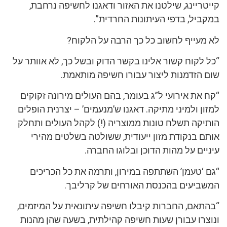
קייטריינג, שילטנו את האזור ודאגנו לחשיפה נרחבת,
במקביל, בדפי העיתונות החרדית”.
לא מעייף לחשוב כל כך הרבה על הלקוח?
“כל לקוח קשור אלינו בקשר הדוק ובשל כך, לא אוותר על
שום הזדמנות ליצור עבורו חשיפה מותאמת.
“קח את אירועי ל”ג בעומר, בהם העולים מירונה זקוקים
למזון ולמיני מתיקה. דאגנו ש’מנעמים’ – יצרנית הופלים
הותיקה תשלח טונות ממוצריה (!) לקהל העולים ותחלק
אותם בנקודת מזון ייעודית, ששולטה בשלטים מהירי
עיניים על מהות הדוכן ובלוגו החברה.
“גם ‘טעמן’ השתתפה במירון, ותרמה את כל הכריכים
המשביעים בהכנסת האורחים של קרליבך.
“בהתאם, החברות קיבלו חשיפה עיתונאית על המיזמים,
ונוצרו עבורן שעות חשיפה קהילתית, בשעה שהן מהנות