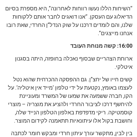
“השיחות הללו נעשו רווחות לאחרונה”, היא מספרת בסיום
הדיאלוג עם העסקן. “אנו דואגים לחבר אותם ללקוחות
שלנו, והם לומדים דרכנו על שוק הנדל”ן החרדי, שאת רובו
אנחנו מייצגים”.
16:00: קשה מנוחת העובד
ארוחת הצהריים שבסוף נאכלה בחופזה, היתה בסגנון
איטלקי.
קשים חייו של יחצ”ן. גם ההפסקה ההכרחית שהוא נטל
לעצמו באומץ, נקטעת על ידי טלפון ‘מייד אין איטליה’. על
הקו, חברה ששמעה את שמעו של המשרד ומעוניינת
להיחשף דרכו לציבור החרדי ולהציע את מוצריה – מוצרי
קוסמטיקה. ריקי מדפדפת באלפון הטלפון הנייד שלה,
וחושבת בקול אלו עיתונאיות תתאמנה לקידום המוצר.
בין לבין, מתקשר עורך עיתון חרדי ומבקש חומר לכתבה