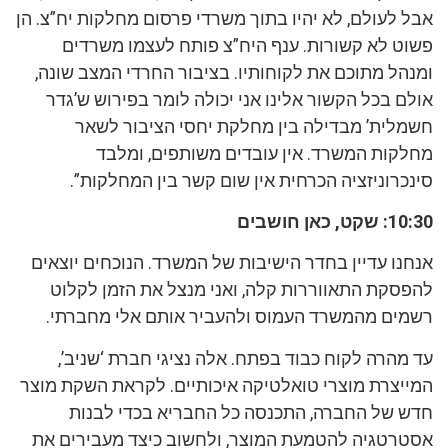
אבל לעולם, לא יהיו בתוך משרדי פרסום מחלקות יח”צ. הן
פשוט לא קשורות. ענף היח”צ פותח לעצמו משרדים
ומנהל מתוכם את לקוחותיו. בציבור החרדי המצב שונה,
אולם בכל הקשור אלינו אני יכולה לומר בפירוש ש’גדר
חשמלית’ מבדילה בין מחלקת יחסי הציבור לשאר
מחלקות המשרד. אין עובדים משותפים, ומלבד
סינכרוניזציה הכרחית אין שום קשר בין המחלקות”.
10:30: שקט, כאן חושבים
אנחנו עדיין בחדר הישיבות של המשרד. הנוכחים יוצאים
להפסקת התאווררות קלה, ואני מנצל את הזמן לקלוט
רשמים מהמשרד העמוס ולהעביר אותם אלי מחברתי.
עד מהרה לקוח כבוד בפתח. אלה נציגי חברת ‘שניב’,
המייצרת מוצרי טואלטיקה איכותיים. לקראת השקת מוצר
חדש של החברה, התכנסה כל החבריא בכדי לבנות
אסטרטגיה להטמעת המוצר, ולחשוב כיצד מעבירים את