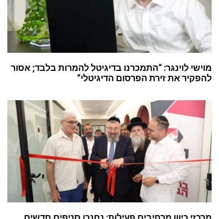
מוישי לוינגר: “התמכרנו בדיגיטל להמרות בלבד; אסור
להפקיר את זירת הפרסום הדיגיטלי”
מרכזי כיוון מרחיבים פעילות: נחנכו סניפים חדשים