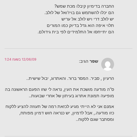
החברה בדימיון קיבלו מכת שמש?
הם יכלו להשתמש גם בויז’ואל של לולב.
יש לולב דרי ויש לולב אל עריש
תלוי איפה הוא גדל בדיוק כמו המורים
הם יתייחסו אל התלמידים לפי בית גידולם.
12/06/09 בשעה 1:24
שפר
הגיב:
הרעיון , סביר. המסר ברור. והאתרוג, יבול שישית..
ס”ה מודעה מושכת את העין, נראה לי שזו הפעם הראשונה בה
מופיעה תמונת אתרוג בעיתון של אחרי שבועות..
אמנם אני לא הייתי מגיע לכזאת רמה של תעוזה להציע ללקוח
כזו מודעה., אבל לדמיון, יש כנראה חוש דמיון מפותח,
ומסתבר שגם ללקוח..