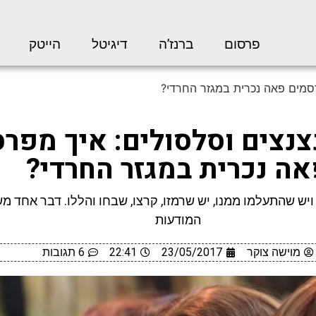
פרסום
ברנז’ה
דיגיטל
הייטק
רסמים פאה נכרית במגזר החרדי?
צנצים וסלסולים: איך מפר
ה נכרית במגזר החרדי?
יש שהתעלמו ממנו, יש שרמזו, קרצו, שבחו והללו. דבר אחד מ
המודעות
מוישה צוקר
23/05/2017
22:41
6 תגובות