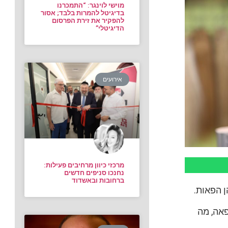
מוישי לוינגר: “התמכרנו
בדיגיטל להמרות בלבד; אסור
להפקיר את זירת הפרסום
הדיגיטלי”
אירועים
מרכזי כיוון מרחיבים פעילות:
נחנכו סניפים חדשים
ברחובות ובאשדוד
ן הפאות.
פאה, מה