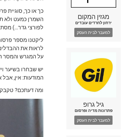
כך או כך, סוגיית פר
מגזין המקום
השמרן כמעט ולא תי
ירחון לחרדים עובדים
לפורצי גדר…) מסתפק
למעבר לבית העסק
ליקטנו מספר פרסומ
לראות את ההבדלים 
על המגרש והמסר ה
יש שבחרו בשיער ויש
המודעות: אין, אבל א
ומה דעתכם? טקבקו 
גיל גרופ
פתרונות מדיה ופרסום
למעבר לבית העסק