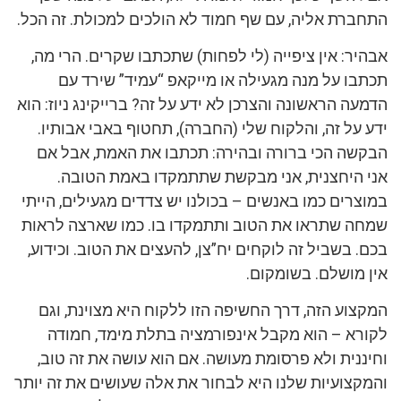
התחברת אליה, עם שף חמוד לא הולכים למכולת. זה הכל.
אבהיר: אין ציפייה (לי לפחות) שתכתבו שקרים. הרי מה,
תכתבו על מנה מגעילה או מייקאפ “עמיד” שירד עם
הדמעה הראשונה והצרכן לא ידע על זה? ברייקינג ניוז: הוא
ידע על זה, והלקוח שלי (החברה), תחטוף באבי אבותיו.
הבקשה הכי ברורה ובהירה: תכתבו את האמת, אבל אם
אני היחצנית, אני מבקשת שתתמקדו באמת הטובה.
במוצרים כמו באנשים – בכולנו יש צדדים מגעילים, הייתי
שמחה שתראו את הטוב ותתמקדו בו. כמו שארצה לראות
בכם. בשביל זה לוקחים יח”צן, להעצים את הטוב. וכידוע,
אין מושלם. בשומקום.
המקצוע הזה, דרך החשיפה הזו ללקוח היא מצוינת, וגם
לקורא – הוא מקבל אינפורמציה בתלת מימד, חמודה
וחיננית ולא פרסומת מעושה. אם הוא עושה את זה טוב,
והמקצועיות שלנו היא לבחור את אלה שעושים את זה יותר