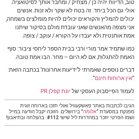
טוב, הדיווח יהיה כן / מצחיק / ומחבר אותך לסיטואציה.
אולי גם הכל ביחד. זה בטח לא שקר ולא זנות. אנשים
יכולים להמליץ והקוראים יכולים להיות מומלצים בשמחה,
אני מצפה מהאנשים שאני עובדת מולם בסיקור שיתנו
אמת אותנטית ולא יעבדו על הקורא / עוקב / צופה.
כמו שתמיד אמר מורי ורבי בבית הספר ליחסי ציבור: סוף
האמת להתגלות, אם לא היום – מחר. הבו אמת טובה.
דברים נוספים שאמרתי ל’ידיעות אחרונות’ בכתבה הזאת:
“
אין ארוחות חינם
“.
לעמוד הפייסבוק העסקי של
יונת קפלן PR
הגיבו לכתבות באתר פאשקעוויל ואולי תזכו בארוחה זוגית
מפנקת במסעדת “
אלומה
” בירושלים. הזוכה יקבל הודעה במייל
ושמו הפרטי יוזכר במהדרות ליל שישי #112. בהצלחה ובתיאבון!