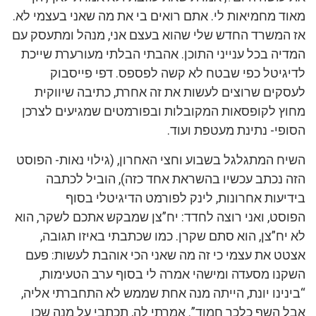
מאוד מחמיאות לי. אתם רואים בי את מה שאני בעצמי לא.
אז המשרד החדש שלי שהוא בעצם אני, מנהל ומתעסק עם
המדיה בכל ענייני התוכן. אהבתי הבלתי מעורערת שייכת
לדיגיטל כפי שבטח לא קשה לפספס. דפי פייסבוק
לעסקים שרוצים לעשות את זה אחרת, כתיבה שיווקית
מחוץ לקופסאות המקובלות ובפורמטים שמגיעים לצרכן
הסופי- נתינת מעטפת ועוד.
השיח המתגלגל בשבוע וחצי האחרון, (גילוי נאות- הפוסט
הזה נכתב עכשיו בהשראת אחד כזה), הוביל לכתבה
בידיעות אחרונות, לינק לפורמט הדיגיטלי בסוף
הפוסט, ואני רוצה לחדד: יח”צן שמבקש אתכם לשקר, הוא
לא יח”צן, הוא סתם שקרן. כמו שכתבתי באיזו תגובה,
אצטט את עצמי כי זה מה שאני הכי אוהבת לעשות: פעם
השקנו מסעדה ומישהי אמרה לי בסוף ערב הטעימות,
“בינינו יונת, הייתה מנה אחת שממש לא התחברתי אליה,
אבל השף כלכך חמוד”. אמרתי לה, תכתבי על מנה שכן