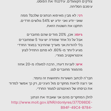
צודקים הקוגעלים. עידכנתי את הפוסט.
עימכם הסליחה.
רני
: לא מבין מאיפוא הנתונים שלכם? ממה
שאני יודע ואני יודע יש 54% גולשים חרדים.
תתקנו את השטות הזאת.
גיזמו
: אכן, 20% מודים שהם מחוברים
אבל על כל אחד שמודה יש עוד 5 שמחוברים
בלי להודות.אני מעריך שהחיבור במגזר החרדי
מגיע ליותר מ-60%. לא סתם התחיל לצוץ
אינטראקטיב מגזרי.
איש
: לעניות דעתי, הרבה למעלה מ-20 אחוז
מהמגזר מחוברים לנט.
חבר’ה לכתוב השערות ותחושות זה נחמד.
אני רוצה לראות מחקרים מול העיניים, רק כך אפשר למדוד
את כניסתו של האינטרנט למגזר החרדי.
להלן המחקרים מהם אני שאבתי את הנתון:
http://www.moit.gov.il/NR/rdonlyres/377D98DE-
B94F-49C4-B784-