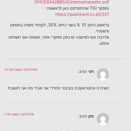
2F61E8942B85/0/internetharedim.pdf
ומסקר TGI שהתפרסם כאן לראשונה:
https://pashkevil.co.il/2321
בראשון כתוב 10 % בשני כתוב 35%, לקחתי משהו באמצע
ורשמתי.
אדרבה אם למישהו יש נתון מחקרי אחר, אשמח אם תשתפו
אותנו.
12/07/09 בשעה 22:04
חני
הגיב:
כשיהיה אינטראקטיב בציבור החרדי אני אגיד מה אני חושבת
14/07/09 בשעה 1:16
מק
הגיב: