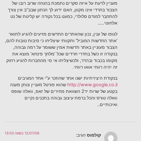
מעניין לדעת על איזה סקרים נתמכת בהנחה שרוב רובו של
הצבור בחרדי אינו מקוון, האם ידוע לך הנתון שבב”ב אין צורך
להתחבר למודם סלולרי, כמעט בכל נקודה יש קליטת של נט
אלחוטי…..
לגופו של ענין, נכון שהאתרים החדשים מזיעים להגיע לתואר
‘אתר החדשות המוביל’ ותקוותי שיצליחו כי סיבות טובות להם,
הצבור מעוניין באתר חדשות אמין ששומר על רמה גבוהה,
בנקודה זו כשל בחדרי חרדים שכל ‘מלחך פינחא’ מוצא את
מקומו בכבוד ובהדר, ולכשיצליחו אי מי מהחברות להגיע רחוק
זה יהיה רווחי אואו רווחי.
בנקודת היצירתיות ישנו אתר שהוזכר ע”י אחד המגיבים
http://www.google.co.il
שהוא פורטל מעניין ונותן מענה
בקטע של שרות יד2 השוואת מחירים של זאפ, וואלה שופס
וואלה טורס והכל ברמת עיצוב גבוהה בתכנים נקיים
ואיכותיים..
12/07/09 בשעה 13:03
קולמוס
הגיב: