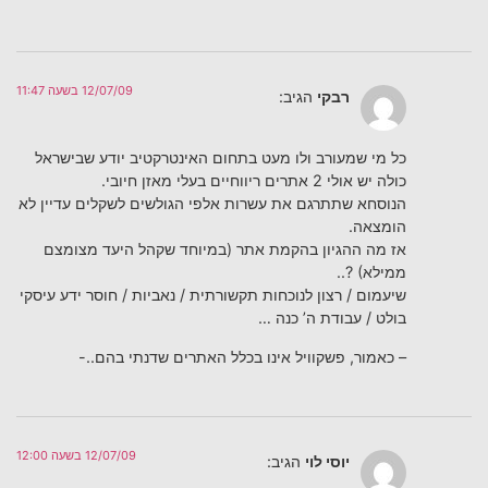
12/07/09 בשעה 11:47
רבקי
הגיב:
כל מי שמעורב ולו מעט בתחום האינטרקטיב יודע שבישראל
כולה יש אולי 2 אתרים ריווחיים בעלי מאזן חיובי.
הנוסחא שתתרגם את עשרות אלפי הגולשים לשקלים עדיין לא
הומצאה.
אז מה ההגיון בהקמת אתר (במיוחד שקהל היעד מצומצם
ממילא) ?..
שיעמום / רצון לנוכחות תקשורתית / נאביות / חוסר ידע עיסקי
בולט / עבודת ה’ כנה …
– כאמור, פשקוויל אינו בכלל האתרים שדנתי בהם..-
12/07/09 בשעה 12:00
יוסי לוי
הגיב: