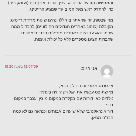
והמתישה הזו על הרייטינג. צריך הרבה אורך רוח (ועומק כיס)
כדי להחזיק ראש מעל המים עד שמגיע הרייטינג.
מה שבטוח, זה שהאתרים הללו ינהיגו שיטת מדידת רייטינג
מקובלת (כנהוג באתרים הגדולים החילוניים) להבדיל ממה
שהיה נהוג עד היום באתרים מובילים חרדיים אחרים.
שחברות הציגו מספרים ללא כל יכולת אימות.
12/07/09 בשעה 15:20
אני
הגיב:
אינטרנט מגזרי זה הנדל”ן הבא,
מי שתופס עכשיו את הגל רק ירוויח בעתיד.
נולדים כאן דורות עם מקלדת במקום מוצץ ועכבר במקום
דובי.
דור אינראקטיבי שלא שיערום אבותינו וכנראה גם לא כמה
חבר’ה מכאן.