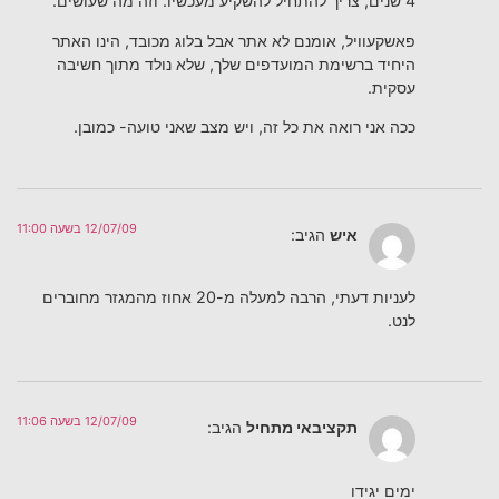
4 שנים, צריך להתחיל להשקיע מעכשיו. וזה מה שעושים.
פאשקעוויל, אומנם לא אתר אבל בלוג מכובד, הינו האתר
היחיד ברשימת המועדפים שלך, שלא נולד מתוך חשיבה
עסקית.
ככה אני רואה את כל זה, ויש מצב שאני טועה- כמובן.
12/07/09 בשעה 11:00
איש
הגיב:
לעניות דעתי, הרבה למעלה מ-20 אחוז מהמגזר מחוברים
לנט.
12/07/09 בשעה 11:06
תקציבאי מתחיל
הגיב:
ימים יגידו