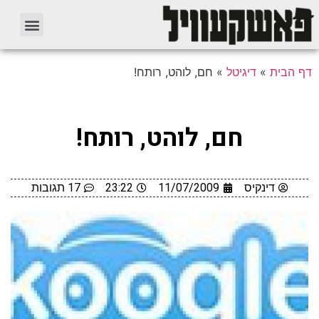
דף הבית
»
דיגיטל
»
חם, לוהט, רותח!
חם, לוהט, רותח!
דינקיס
11/07/2009
23:22
17 תגובות