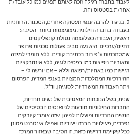
לעבוד בחברה רגילה זוכה לאותם תנאים כמו כל עובד/ת
אחר/ת בסטטוס זהה.
2. בניגוד להרבה ענפי תעסוקה אחרים, הסכנות הרוחניות
בעבודה בחברה חילונית מצומצמות ביותר. הסיבה:
ראשית, העבודה כשלעצמה נטולת קונפליקטים
דתיים/ערכיים. היא נעה סביב פעולות טכניות פרופר
שמסתכמות ע”פ רוב בכתיבת קודים. ללא חומרי למידה
ותאוריות ניפיצות כמו בפסיכולוגיה, ללא אינטרקציות
רגישות כמו באחיות/רפואה וללא – אם יורשה לי –
ההיררכיות הממלכדות המצויות בענפי המדיה, הפרסום
ויתר העבודות המשרדיות לסוגיהן. וד”ל.
שנית, בשל הנוכחות המאסיבית של נשים חרדיות,
החברות החילוניות מודעות לניואנסים הבסיסיים של
הנשים החרדיות ופועלות לפיהן. שזה אומר: קיובקים
נפרדים, פעילויות חברה ייעודיות ואפילו אינטרנט מסונן
ככל שקיימת דרישה כזאת. זו הסיבה שבאזור המרכז