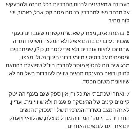
העבודה שמארגנים לבנות החרדיות בכל חברה ולהתעקש
על מרחב נשי למהדרין בנוסח מטריקס, אבל, כאמור, יש
לזה מחיר.
6. בהערת אגב, מצחיק שאנשי תקשורת שעובדים בענף
שזכויות עובדים בו הם אפילו לא המלצה (ושיגידו תודה
שהם זכו להיות עובדים ולא פרילנסרים, כן?), שמחבקים
ומטפחים על בסיס יומיומי ברוני חינוך נטולי מצפון,
מרגישים נוח להטיף מוסר לחברה בינ”ל שפועלת בהתאם
לחוק ורואה בהענקת תנאים שווים לעובדות בשלוחה לא
שיוויונית משום הפסד.
7. ואחרי שכתבתי את כל זה, אין ספק שגם בענף ההייטק
קיימים קינים של ההעסקה פוגענית ולא שיוויונית. ועדיין,
לא זה המצב בשדרה המרכזית של “תעסוקת הנשים
החרדיות בהייטק” המהווה מודל מוצלח, שהלוואי ויועתק
יום אחד גם לענפים האחרים.