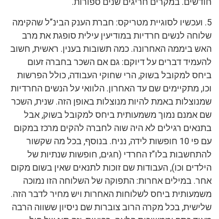
חודשים. במקרים חריגים שנים ספורות.
5. ועכשיו לסוגיית מטריקס: חברת הענק הבינ”ל שהקימה
שלוחה לנשים חרדיות במודיעין עילית סופגת את מרב
האש ביממה האחרונה. כמה תשובות בענין. ראשית, חשוב
להעמיד דברים על דיוקם: גם אם השכר בחברה זעום
ביחס למקובל בשוק, הרי שחוקי העבודה, כולל הפרשות
וכו, מתקיימים שם עד האחרון. הלוואי על הנשים החרדיות
שמנוצלות באמת להיות מנוצלות באופן הזה. שנית, השכר
שם אמנם נמוך משמעותית ביחס למקובל בשוק, אבל
בתנאים רגילים לא היה שוה לחברה להקים מרכז במקום
עם פי 10 חופשות לידה, נניח. בנוסף, בכל מה שקשור
להתחשבות בלו”ז החרדי (חגים, חופשות שנתיות של
הילדים וכו), העבודות שם זוכות לתנאים שאין בשום מקום
אחר. במילים אחרות: התפוקה של השלוחה הזו נמוכה
משמעותית ביחס לשלוחות האחרות ויש מחיר לדבר הזה.
שלישית, בכל מקרה הרוב צוברות שם ניסיון ששווה הרבה