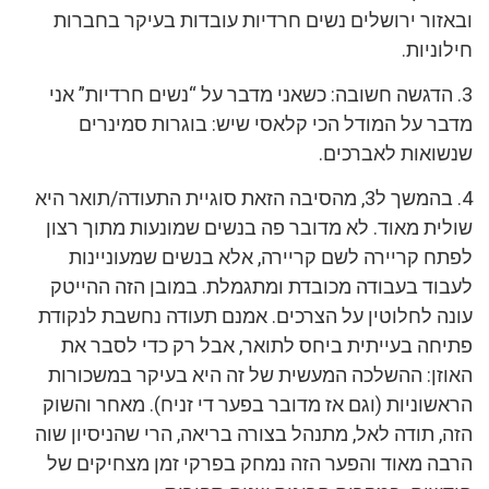
ובאזור ירושלים נשים חרדיות עובדות בעיקר בחברות
חילוניות.
3. הדגשה חשובה: כשאני מדבר על “נשים חרדיות” אני
מדבר על המודל הכי קלאסי שיש: בוגרות סמינרים
שנשואות לאברכים.
4. בהמשך ל3, מהסיבה הזאת סוגיית התעודה/תואר היא
שולית מאוד. לא מדובר פה בנשים שמונעות מתוך רצון
לפתח קריירה לשם קריירה, אלא בנשים שמעוניינות
לעבוד בעבודה מכובדת ומתגמלת. במובן הזה ההייטק
עונה לחלוטין על הצרכים. אמנם תעודה נחשבת לנקודת
פתיחה בעייתית ביחס לתואר, אבל רק כדי לסבר את
האוזן: ההשלכה המעשית של זה היא בעיקר במשכורות
הראשוניות (וגם אז מדובר בפער די זניח). מאחר והשוק
הזה, תודה לאל, מתנהל בצורה בריאה, הרי שהניסיון שוה
הרבה מאוד והפער הזה נמחק בפרקי זמן מצחיקים של