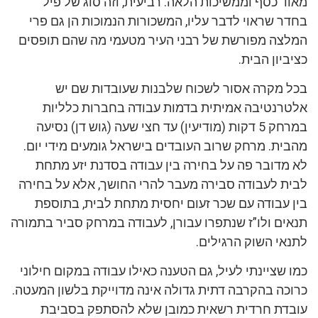
מאוד כסף וממשיכות הלאה. רביעית, וזה סוג של פיל
בחדר שראוי לדבר עליו, המשכורות הנמוכות הן גם פרי
המלצה מפורשת של רבני העיר מטעמי מה שהם תופסים
כציביון הבית.
בכל מקרה אסור לשכוח שלבנות שעובדות שם יש
אלטרנטיבה אמיתית בדמות עבודה בחברות כלליות
במרחק 5 דקות (מודיעין) עד חצי שעה (גוש דן) נסיעה
מהבית. מרחק שרוב העובדים בישראל גומעים מידי יום.
לא מדובר פה על בחירה בין עבודה בסדנת יזע מתחת
לבית לעבודה סבירה מעבר להרי החושך, אלא על בחירה
בין עבודה עם שכר זעום יחסית מתחת לבית, בתוספת
תנאים ולו”ז שנתפרו עבורן, לעבודה במרחק סביר בתמורה
לתנאי השוק הרגילים.
כמו שציינתי לעיל, גם הטענה כאילו עבודה במקום חילוני
כרוכה בהקרבה דתית גדולה אינה מדוייקת בלשון המעטה.
עובדת חרדית רשאית כמובן שלא להסתפק בסביבת