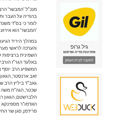
מנכ”ל ‘המבשר’ הרב
בהודיה על העבר ותפ
לומר כי בס”ד משנה 
‘המבשר’ הוא אירוע 
במהלך היריד הגיעו ד
גיל גרופ
והערכה לראשי מערכ
פתרונות מדיה ופרסום
השמינית ברציפות ל
למעבר לבית העסק
באלעד הגר”ז הורבי
המשפיע הרב יוסף צ
זאב ארנסטר, הגאון 
גאב”ד ביליץ הרב שטר
שכטר, הגה”ח משה צב
הלברשטם, הגאון רב
האדמו”ר מספינקא ר
פרידמן, סגן שר החי