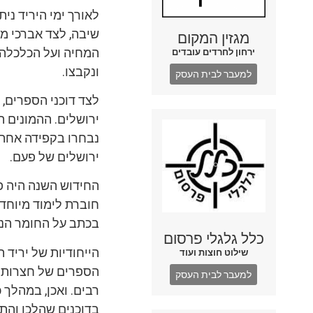
לאורך ימי היריד ני
שיבה, לצד אברכי מ
מגזין המקום
המחיה ועל הכלכלה 
ירחון לחרדים עובדים
ונקבצו.
למעבר לבית העסק
לצד דוכני הספרים, 
ירושלים. ההמונים 
נבחרו בקפידה אחת-א
ירושלים של פעם.
החידוש השנה היה פ
חוברת לימוד מיוחד
בכתב על החומר הנל
כלל גלגלי פרסום
הייחודיות של יריד 
שילוט חוצות ועוד
הספרים של חצרות ה
למעבר לבית העסק
רבים. ואכן, במהלך
בדוכנים שהלכו והתר