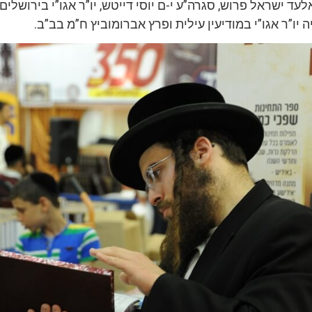
לעד ישראל פרוש, סגרה”ע י-ם יוסי דייטש, יו”ר אגו”י בירושלים
 יו”ר אגו”י במודיעין עילית ופרץ אברומוביץ ח”מ בב”ב.