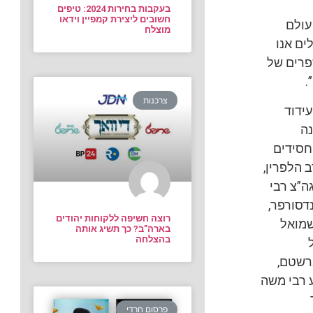
בעקבות בחירות 2024: טיפים
חשובים ליצירת קמפיין וידאו
עולם
מוצלח
ים אנו
ספרים של
.
צרכנות
עידוד
נה
חסידים
 הלפרין,
ה”צ רבי
נדסורפר,
רוצה חשיפה ללקוחות יהודים
שמואל
בארה”ב? כך תשיג אותה
בהצלחה
רשטם,
 רבי משה
פרסום חרדי