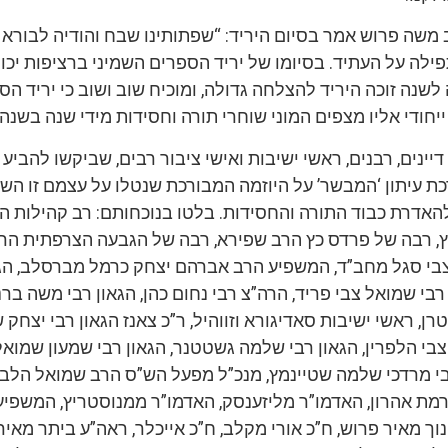
 משה פרוש אמר בסיום היריד: “שפתותינו שבח והודיה לבורא 
ילה על העתיד. בסיומו של יריד הספרים השמיני ברציפות יכול
לשנה זוכה היריד להצלחה גדולה, ומוכיח שוב ושוב כי יריד ה
ייחודי אליו מצפים המוני שוחרי תורה וחסידות מידי שנה בשנה”
יינים, רבנים, ראשי ישיבות ואישי ציבור רבים, שביקשו להביע 
ת עיתון ‘המבשר’ על היוזמה המבורכת שנטלו על עצמם זו הש
האדרת כבוד התורה והחסידות. בלטו בנוכחותם: רב קהילות ה
ץ, רבה של פרדס כץ הרב שפירא, רבה של הגבעה הצרפתית הרב
בי סגל מחב”ד, המשפיע הרב אברהם יצחק כרמל מברסלב, הג
רבי שמואל צבי פריד, הרה”צ רבי נחום כהן, הגאון רבי משה בר
ן, ראשי ישיבות סאדיגורא וזווהיל, ר”כ צאנז הגאון רבי יצחק 
י הלפרין, הגאון רבי שלמה גשטטנר, הגאון רבי שמעון שמואל
י מרדכי שלמה שטיינמץ, מנכ”ל מפעל הש”ס הרב שמואל הלב
מת אהרון, האדמו”ר מליזענסק, האדמו”ר ממנוסטריץ, המשפיע
נוך מאיר פרוש, ח”כ אורי מקלב, ח”כ אייכלר, ראה”ע ביתר מאיר