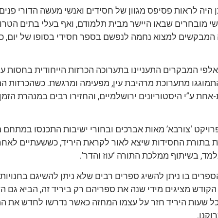
תן היה לראות פסיפס מגוון של חסידים ואנשי מעשה הדורי פנים 
שי מובחרים שבאו היישר מבית תלמודם, ואף בעלי בתים הטרו
המבקשים למצוא נחמה לנפשם בספר חסידי בסופו של יום, כו
אלפי המבקרים התעניינו בתערוכה הכרזות הייחודית בחסות עי
התמוגגו מתערוכת מרהיבת עין, מפעימה ומרגשת. כשהכרזות ה
חת ע”י היסטוריונים ירושלמיים, והחזירו רבים במנהרת הזמן
רויקט ‘צורבא’ מאות אברכים ובחורי ישיבות התכנסו במתחם מ
ת בתורת החסידות שיצא לאור לקראת היריד, כששעתיים לאחר 
מד, בשיתוף ממלכת התורה ‘עוז והדר’.
הספרים בו ניתן להשיג ספרים רבים שלא ניתן להשיגם בחנויות,
קודש מציגים מידי שנה את ספריהם רק ביריד זה, הביא גם ה
 כל שעות היריד חזר על עצמו המחזה כאשר נדרשו לחדש את ה
וקנו.