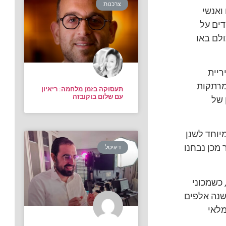
צרכנות
ואנשי
דים על
לם באו
ריית
מרתקות
תעסוקה בזמן מלחמה: ריאיון
עם שלום בוקובזה
 של
יוחד לשנן
מכן נבחנו
דיגיטל
 כשמכוני
שנה אלפים
מלאי