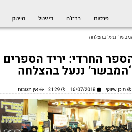
פרסום
ברנז’ה
דיגיטל
הייטק
המבשר’ ננעל בהצלחה
ספר החרדי: יריד הספרים 
‘המבשר’ ננעל בהצלחה
תוכן שיווקי
16/07/2018
21:29
אין תגובות