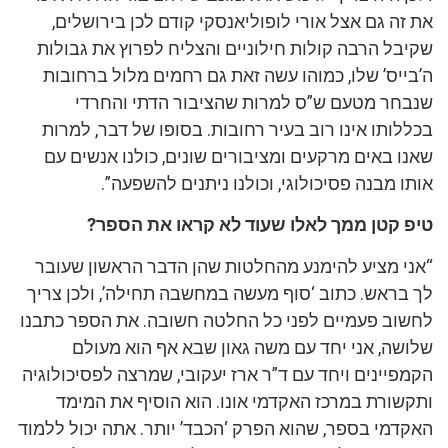
את זה גם אצל אורי לופוליאנסקי קודם לכן בירושלים,
שקיבל הרבה קולות חילוניים והצליח לפרוץ את גבולות
ה’בייס’ שלו, כמוהו עשה זאת גם רחמים מלול ברחובות
שנבחר מטעם ש”ס למרות שהציבור הדתי והחרדי
בכללותו אינו רוב בעיר רחובות. בסופו של דבר, למרות
שאנו באים מרקעים ומציבורים שונים, כולנו אנשים עם
אותו מבנה פסיכולוגי, וכולנו ניתנים להשפעה”.
טיפ קטן ממך לאלו שעוד לא קראו את הספר?
“אני מציע להימנע מהחלטות שהן הדבר הראשון שעובר
לך בראש. כתוב ‘סוף מעשה במחשבה תחילה’, ולכן צריך
לחשוב פעמיים לפני כל החלטה חשובה. את הספר כתבנו
שלושה, אני יחד עם משה גאון שבא אף הוא מעולם
הקמפיינים ויחד עם ד”ר ארז יעקובי, שמרצה לפסיכולוגיה
ותקשורת במרכז האקדמי אונו. הוא הוסיף את המימד
האקדמי בספר, שהוא הפרק ‘הכבד’ יותר. אתה יכול ללמוד