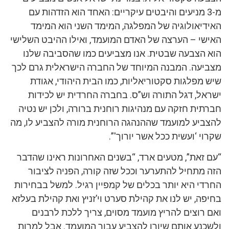
מ-3 מניעים והיבטים עיקריים: האחד הוא הזדהות עם
האידיאולוגיה של המפלגה, המימד השני הוא המימד
האישי – הערצה של האדם המועמד, ואילו ההיבט השלישי
הוא הצבעה שבטית. אנו מצביעים כמו שהסביבה שלנו
מצביעה. המבנה המיוחד של החברה הישראלית גרם לכך
שיש מפלגות סקטוריאליות, כמו הבית היהודי, אגודת
ישראל, דגל התורה וש”ס. בחברה החרדית יש לכידות
חברתית חזקה עם מנהיגות רוחנית ברורה, ולכן יש נטיה
להצביע למועמד שההנהגה הרוחנית מורה להצביע לו, מה
שקרוי ‘ועשית ככל אשר יורוך'”.
“עם זאת”, מטעים ארד, “בשנים האחרונות ראינו שהדבר
הזה מתחיל להתערער וככל שזה קורה, הפניה לציבור
החרדי היא יותר בכלים של קמפיין רגיל. למשל בבחירות
בחיפה, יש לנו את קהילת סערט וי’זניץ ואת קהילת בעלזא
ואם רוצים להריץ מועמד מסוים, צריך ללכת לרבנים
ולשכנע אותם שיורו להצביע עבור המועמד. אבל למרות