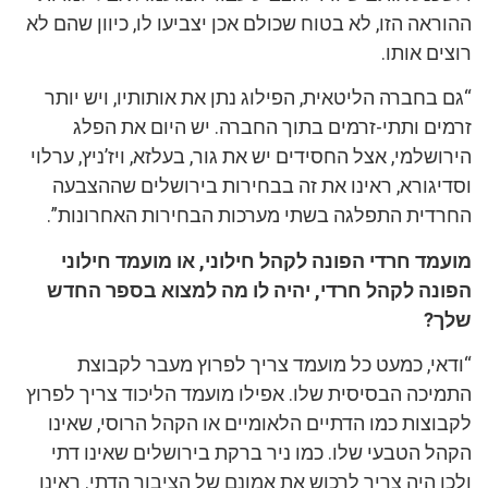
ההוראה הזו, לא בטוח שכולם אכן יצביעו לו, כיוון שהם לא
רוצים אותו.
“גם בחברה הליטאית, הפילוג נתן את אותותיו, ויש יותר
זרמים ותתי-זרמים בתוך החברה. יש היום את הפלג
הירושלמי, אצל החסידים יש את גור, בעלזא, ויז’ניץ, ערלוי
וסדיגורא, ראינו את זה בבחירות בירושלים שההצבעה
החרדית התפלגה בשתי מערכות הבחירות האחרונות”.
מועמד חרדי הפונה לקהל חילוני, או מועמד חילוני
הפונה לקהל חרדי, יהיה לו מה למצוא בספר החדש
שלך?
“ודאי, כמעט כל מועמד צריך לפרוץ מעבר לקבוצת
התמיכה הבסיסית שלו. אפילו מועמד הליכוד צריך לפרוץ
לקבוצות כמו הדתיים הלאומיים או הקהל הרוסי, שאינו
הקהל הטבעי שלו. כמו ניר ברקת בירושלים שאינו דתי
ולכן היה צריך לרכוש את אמונם של הציבור הדתי. ראינו