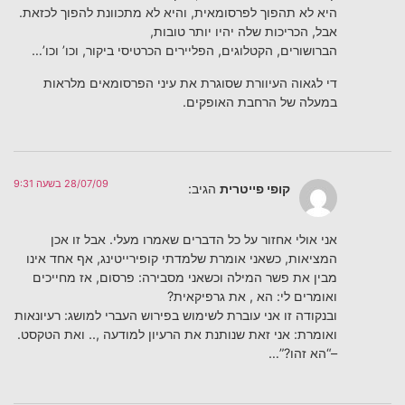
היא לא תהפוך לפרסומאית, והיא לא מתכוונת להפוך לכזאת.
אבל, הכריכות שלה יהיו יותר טובות,
הברושורים, הקטלוגים, הפליירים הכרטיסי ביקור, וכו’ וכו’…
די לגאוה העיוורת שסוגרת את עיני הפרסומאים מלראות
במעלה של הרחבת האופקים.
28/07/09 בשעה 9:31
קופי פייטרית
הגיב:
אני אולי אחזור על כל הדברים שאמרו מעלי. אבל זו אכן
המציאות, כשאני אומרת שלמדתי קופירייטינג, אף אחד אינו
מבין את פשר המילה וכשאני מסבירה: פרסום, אז מחייכים
ואומרים לי: הא , את גרפיקאית?
ובנקודה זו אני עוברת לשימוש בפירוש העברי למושג: רעיונאות
ואומרת: אני זאת שנותנת את הרעיון למודעה ,.. ואת הטקסט.
–“הא זהו?”…