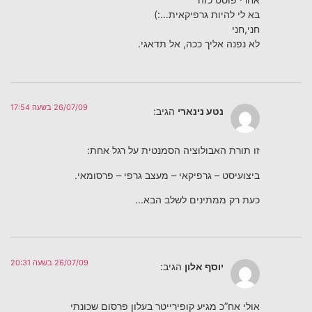
בא לי להיות גרפיקאית…:)
חני,חני
לא נפנה אליך ככה, אל תדאגי.
26/07/09 בשעה 17:54
נטע נינארי
הגיב:
זו תורת האבולוציה הסמנטית על רגל אחת:
ביצועיסט – גרפיקאי – מעצב גרפי – פרסומאי.
כעת רק ממתינים לשלב הבא…
26/07/09 בשעה 20:31
יוסף אלון
הגיב:
אולי אח”כ מגיע קופירייטר בעלון פרסום שכונתי