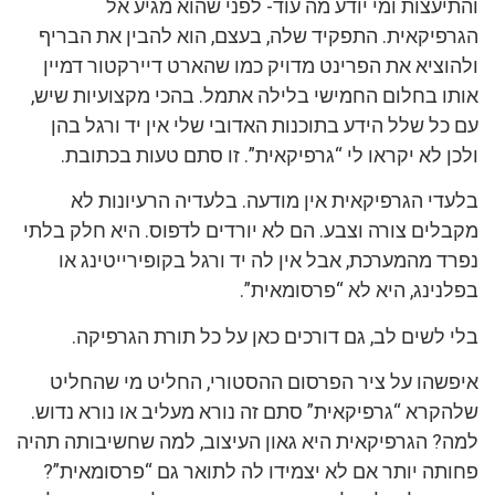
והתיעצות ומי יודע מה עוד- לפני שהוא מגיע אל
הגרפיקאית. התפקיד שלה, בעצם, הוא להבין את הבריף
ולהוציא את הפרינט מדויק כמו שהארט דיירקטור דמיין
אותו בחלום החמישי בלילה אתמל. בהכי מקצועיות שיש,
עם כל שלל הידע בתוכנות האדובי שלי אין יד ורגל בהן
ולכן לא יקראו לי “גרפיקאית”. זו סתם טעות בכתובת.
בלעדי הגרפיקאית אין מודעה. בלעדיה הרעיונות לא
מקבלים צורה וצבע. הם לא יורדים לדפוס. היא חלק בלתי
נפרד מהמערכת, אבל אין לה יד ורגל בקופירייטינג או
בפלנינג, היא לא “פרסומאית”.
בלי לשים לב, גם דורכים כאן על כל תורת הגרפיקה.
איפשהו על ציר הפרסום ההסטורי, החליט מי שהחליט
שלהקרא “גרפיקאית” סתם זה נורא מעליב או נורא נדוש.
למה? הגרפיקאית היא גאון העיצוב, למה שחשיבותה תהיה
פחותה יותר אם לא יצמידו לה לתואר גם “פרסומאית”?