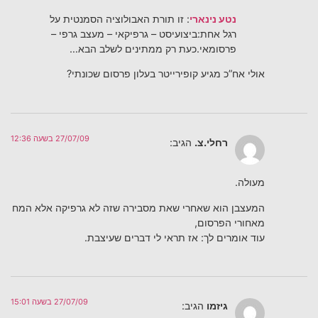
נטע נינארי
: זו תורת האבולוציה הסמנטית על
רגל אחת:ביצועיסט – גרפיקאי – מעצב גרפי –
פרסומאי.כעת רק ממתינים לשלב הבא…
אולי אח”כ מגיע קופירייטר בעלון פרסום שכונתי?
27/07/09 בשעה 12:36
רחלי.צ.
הגיב:
מעולה.
המעצבן הוא שאחרי שאת מסבירה שזה לא גרפיקה אלא המח
מאחורי הפרסום,
עוד אומרים לך: אז תראי לי דברים שעיצבת.
27/07/09 בשעה 15:01
גיזמו
הגיב: