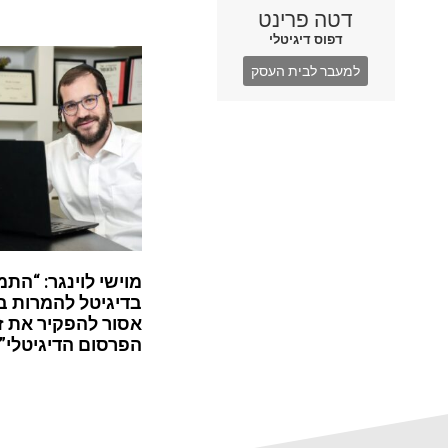
דטה פרינט
דפוס דיגיטלי
למעבר לבית העסק
מוישי לוינגר: “התמ
בדיגיטל להמרות ב
אסור להפקיר את ז
הפרסום הדיגיטלי”