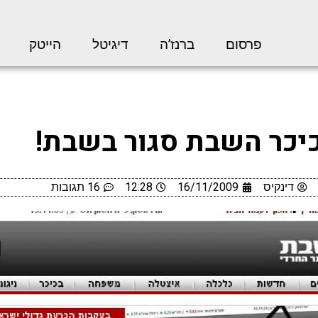
פרסום
ברנז’ה
דיגיטל
הייטק
יכר השבת סגור בשבת!
דינקיס
16/11/2009
12:28
16 תגובות