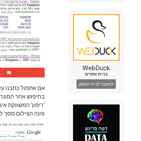
WebDuck
בניית אתרים
למעבר לבית העסק
אם אתמול כתבנו ע
בחיפוש אחר המונח
‘רימון’ המשווקת אי
והנה הצילום מסך למ