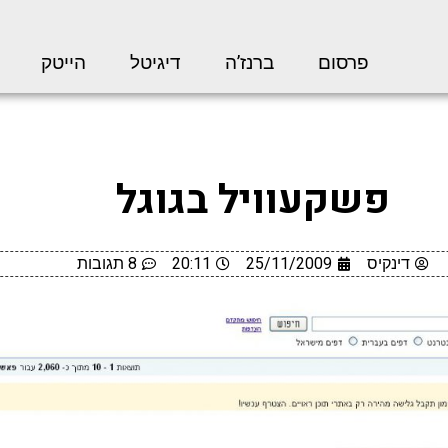
פרסום
ברנז’ה
דיגיטל
הייטק
פשקעוויל בגוגל
דינקיס
25/11/2009
20:11
8 תגובות