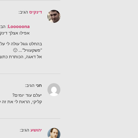
דינקיס
הגיב:
Looooona
: הב
אפילו אצלך דינ
בהחלט גוגל עולה לי על
“פשקעוויל”… 🙁
אל דאגה, הכותרת כתובה
חני
הגיב:
יעלם עוד יומים?
קליקי, הראת לי את זה ל
יהושע
הגיב: