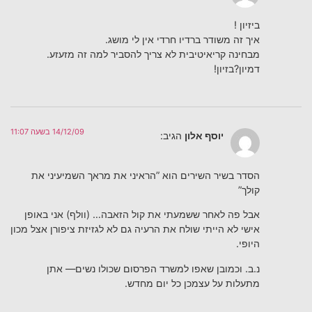
ביזיון !
איך זה משודר ברדיו חרדי אין לי מושג.
מבחינה קריאיטיבית לא צריך להסביר למה זה מזעזע.
דמיון?בזיון!
14/12/09 בשעה 11:07
יוסף אלון
הגיב:
הסדר בשיר השירים הוא ”הראיני את מראך השמיעיני את
קולך”
אבל פה לאחר ששמעתי את קול הזאבה… (וולף) אני באופן
אישי לא הייתי שולח את הרעיה גם לא לגזיזת ציפורן אצל מכון
היופי.
נ.ב. וכמובן שאפו למשרד הפרסום שכולו נשים— אתן
מתעלות על עצמכן כל יום מחדש.