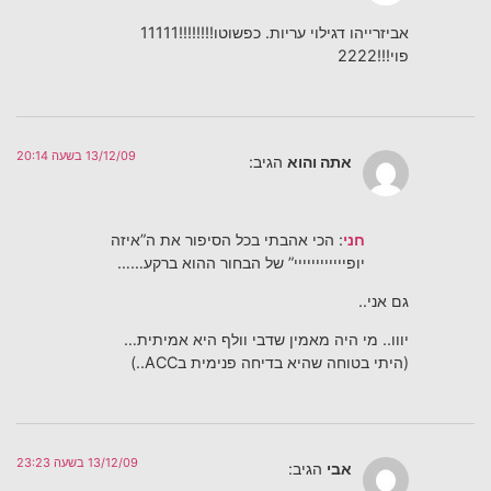
אביזרייהו דגילוי עריות. כפשוטו!!!!!!!!11111
פוי!!!2222
13/12/09 בשעה 20:14
אתה והוא
הגיב:
חני
: הכי אהבתי בכל הסיפור את ה”איזה
יופיייייייייייי” של הבחור ההוא ברקע……
גם אני..
יווו.. מי היה מאמין שדבי וולף היא אמיתית…
(היתי בטוחה שהיא בדיחה פנימית בACC..)
13/12/09 בשעה 23:23
אבי
הגיב: