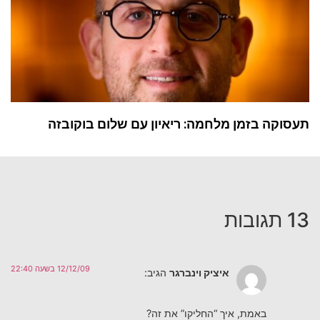
תעסוקה בזמן מלחמה: ריאיון עם שלום בוקובזה
13 תגובות
12/12/09 בשעה 22:40
איציק וינברגר
הגיב:
באמת, איך “החליקו” את זה?