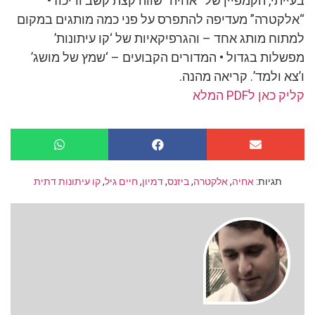
בעייתי, הקמפיין של “אחיה” שווה קצת קשב וריכוז •
“אלקטרה” מעדיפה להתפרס על פני כמה מותגים במקום
למתוח מותג אחד –
והגרפיקאיות של ‘קו עיתונות’
מפשלות בגדול • המדורים הקבועים – ‘שמץ של מושג’
ו’צא ולמד’. קריאה מהנה.
קליק כאן לPDF המלא
תגיות:
אחיה
,
אלקטרה
,
ביזנס
,
דמיון
,
חיים גיל
,
קו עיתונות דתית