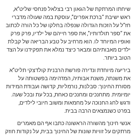
שיחתו המרתקת של הגאון רבי בצלאל פנחסי שליט”א,
ראש ישיבת “ברכת אפרים”, עוסקת במה שעולה מדברי
חז”ל על הזכות הגדולה שנפלה בחלקו של כל הורה לכתוב
את “ספר תולדותיו”, את ספר חייהם של ילדיו, פרק פרק
ואופיו המיוחד לו. הוא מרחיב על טבע הבריאה של קבלת
ילדים מאבותיהם ומבאר כיצד נמלא את תפקידנו על הצד
הטוב ביותר.
ביריעה מיוחדת ונדירה פורשת הרבנית קולדצקי תליט”א
את משנתה, משנת אבותיה, המדהימה בפשטותה על
מסורת החינוך: סבלנות, נורמליות, קדושה ועבודת המידות
יומיומית. מתחנכים ומחנכים כאחת, בכל עת ובכל שעה.
ודגש לחג החנוכה על מחמאות ומשוב חיובי לילדים,
בפרט כשנמצאים הרבה בבית.
אנשי חינוך מהשורה הראשונה כתבו אף הם מאמרים
מרתקים על זוויות שונות של החינוך בבית, על נקודות חוזק