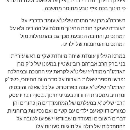
איפוק בחינוך. מדברי רבי בן ציון אבא שאול זללה”ה מובא
כי חינוך בכח פיזי נובע מחוסר מחשבה.
רשכבה”ג מרן שר התורה שליט”א עומד בדבריו על
העובדה שעיקר חובת החינוך מוטלת על ההורים ולא על
המחנכים, והחובה הנובעת מכך גם בהתנהלות מול
המחנכים והמחנכות של ילדינו.
במרכז הגיליון עומדת שיחה מיוחדת שקיים ראש עיריית
בני ברק הרב אברהם רובינשטיין במעונו של כ”ק מרן
האדמו”ר ממודז’יץ שליט”א לקראת ימי החנוכה ובמהלכה
נפרשו מספר שאלות בוערות על סדר היום החינוכי, כשכ”ק
האדמו”ר שליט”א עונה בפרוטרוט על כל שאלה והיבטיה
ומרחיב ממסורת הדורות בענייני חינוך. בסוף דבריו עסק
הרבי שליט”א במעלתם של המתמודדים הן כהורים והן
כמורים דווקא עם ילדים עם קשיים ועם נסיונות ברוחניות,
דברים חשובים ומעודדים שבוודאי ישפיעו לטובה על
ההסתכלות של כולנו על סוגיות טעונות אלו.