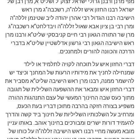
מפי מרנן ורבנן גדולי ישראל זצוק”ל ושליט”א, מרן רבן של
ישראל רבנו החזון איש זללה”ה, רשכבה”ג מרן ראש
הישיבה רבנו הגדול רבי אהרן יהודה ליב שטינמן זללה”ה
ומרן רבי בן ציון אבא שאול זללה”ה ויבדלחט”א רשכבה”ג
מרן שר התורה הגאון רבי חיים קניבסקי שליט”א ורבנו מרן
ראש הישיבה הגאון רבי גרשון אדלשטיין שליט”א בדברי
הדרכה והכוונה להורים ולמחנכים.
דברי החזון איש על תוכחה לקויה לתלמיד או לילד
שמנחילה לחניך את מידותיו הרעות של המחנך וכיצד יש
להישמר ממנה, רבנו מרן ראש הישיבה שליט”א מסביר את
דברי החזון איש ומבאר את ההשפעה השלילית של תגובה
מתוך כעס שבה החינוך המעשי של עצם התנהגות ההורה
משפיע בצורה חזקה בהרבה מתוכן דבריו בעת הכעס,
ומרחיב על השלכותיו השליליות של חינוך ביד קשה והדרך
להעמיד דורות ישרים ומבורכים בחינוך אוהב. באותו עניין
מובא מעשה מחיי רבנו ראש הישיבה זללה”ה על כוחו של