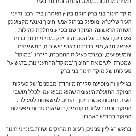
דמויות מרתקות בעולם התורה והחינוך בעיר.
מוקד חינוך בני ברק הוקם בקיץ האחרון בידי רבני ודייני
העיר שליט”א ומופעל בניהול אנשי חינוך ואנשי מקצוע מן
השורה הראשונה. המוקד שם בסיוע מחלקת קהילות
וצעירים, דגש רב על הסברה וחיזוק בענייני חינוך ברוח
ישראל סבא, מפי רבותינו ראשי הישיבות, המשגיחים
והמשפיעים, ובמרכז פעילות ההסברה, הירחון ‘במוקד’
שמטרתו לשים את החינוך ‘במוקד’ ההתעניינות, בדגש על
פעילותו של מוקד חינוך בני ברק.
בגיליון זה מופיעה סקירה מיוחדת ‘מבפנים’ של פעילות
המוקד, התועלת העצומה שהוא מביא עמו לכלל תושבי
העיר, תגובות אנשי חינוך והורים למשפחות לפעילות
המוקד, וכמו בגליונות קודמים, דוגמאות טריות מפעילות
המוקד בחודש האחרון.
בראש הגיליון פנינים, רעיונות מחזקים ושו”ת בענייני חינוך