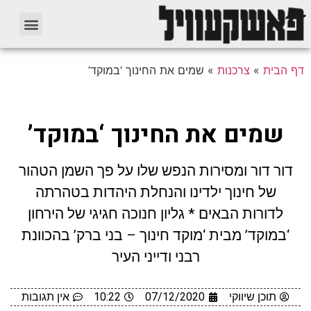
דף הבית
»
צרכנות
»
שמים את החינוך ‘במוקד’
שמים את החינוך ‘במוקד’
דור דור ומסירות הנפש שלו על פך השמן הטהור
של חינוך ילדינו והנחלת היהדות בטהרתה
לדורות הבאים * גליון חנוכה חגיגי של הירחון
‘במוקד’ מבית ‘מוקד חינוך – בני ברק’ בהכוונת
רבני ודייני העיר
תוכן שיווקי
07/12/2020
10:22
אין תגובות