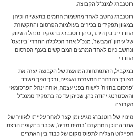
רוטנברג למנכ”ל הקבוצה.
רוטנברג נחשב לאחד מהשמות החמים בתעשייה וכיהן
במגוון תפקידים בכירים בעולמות הפרסום והתקשורת
החרדית. בין היתר, כיהן רוטנברג בתפקיד מנהל השיווק
של עיתון ‘המבשר’, מנכ”ל אתר הכלכלה החרדי ‘ביזנעס’
ונחשב כיום לאחד המרצים המבוקשים בענף הפרסום
החרדי.
במקביל, ההתפתחות המואצת של הקבוצה יצרה את
הצורך בהרחבת המערכת ואגפיה, ובכך הפך משרד
‘פרסום בחזית’ לישות בפני עצמה, אותה ינהל הפרסומאי
והאסטרטג יהודה כהן, שכיהן עד כה בתפקיד סמנכ”ל
הקבוצה.
מינויו של רוטנברג מגיע זמן קצר לאחר עלייתו לאוויר של
אתר התוכן המתקדם ‘בחזית מדיה’, שכבר בתקופת הרצת
הפיילוט הצליח לתפוס מקום של כבוד בין האתרים