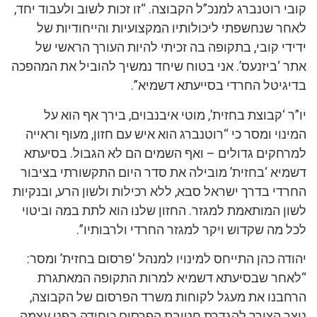
קובי רוטנברג למנכ”ל הקבוצה. “זו זכות לשוב ולעבוד יחד,
לאחר שנחשפתי ליכולותיו המקצועיות והייחודיות של
ידידי קובי, בתקופה בה זכיתי להיות העורך הראשי של
אתר ‘ביזנעס’. אני בטוח שיחד נמשיך להוביל את המהפכה
בדיגיטל החרדי בסייעתא דשמיא”.
יו”ר ‘קבוצת בחזית’, מוטי איבנבוים, בירך אף הוא על
המינוי ומסר כי “רוטנברג הוא איש עם חזון, מעוף וראייה
למרחקים גדולים – ואף השמים הם לא הגבול. בסיעתא
דשמיא ‘בחזית’ מובילה את סדר היום התקשורתי בציבור
החרדי בדרך ישראל סבא, ללא רכילות ולשון הרע, ובנקיות
לשון המותאמת למגזר. החזון שלנו הוא לתת במה וביטוי
לכל מה שקדוש ויקר למגזר החרדי ולרבותיו”.
יהודה כהן התייחס למינויו למנהל ‘פרסום בחזית’ ומסר:
“לאחר שבסיעתא דשמיא למרות התקופה המאתגרת
הרחבנו את מעגל לקוחות משרד הפרסום של הקבוצה,
נוצר הצורך להגדרת חטיבת הפרסום כיחידה בפני עצמה