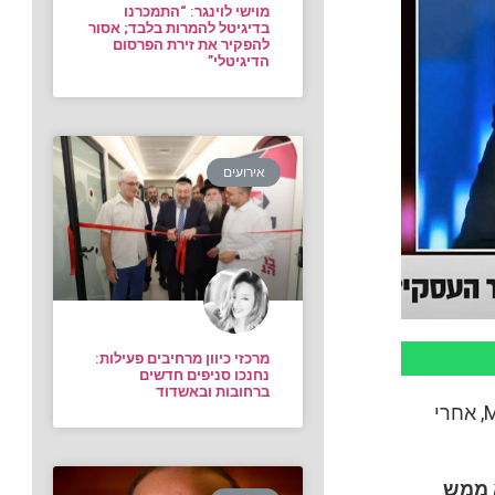
מוישי לוינגר: “התמכרנו
בדיגיטל להמרות בלבד; אסור
להפקיר את זירת הפרסום
הדיגיטלי”
אירועים
מרכזי כיוון מרחיבים פעילות:
נחנכו סניפים חדשים
ברחובות ובאשדוד
דני רופ, מגיש תוכנית ‘מאחורי הכסף’, שוחח עם שלומי קקון, מנכ”ל חברת MeserGo, אחרי
 ממש