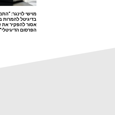
מוישי לוינגר: “התמ
בדיגיטל להמרות ב
אסור להפקיר את ז
הפרסום הדיגיטלי”