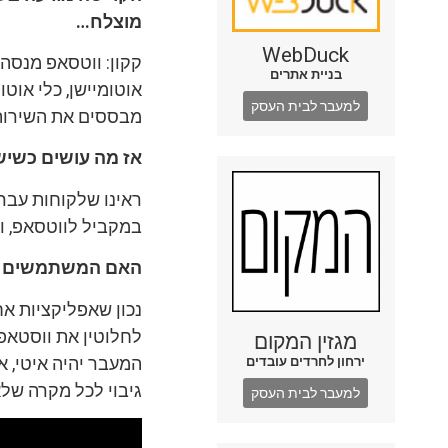
מוצלח…
WebDuck
קקון: ווטסאפ מנסה
בניית אתרים
אוטומיישן, כלי או
למעבר לבית העסק
מבססים את השירות
אז מה עושים כשיש
במקביל לווטסאפ, ו
האם המשתמשים יזנ
נכון שאפליקציות אח
לחלוטין את ווסטאפ
מגזין המקום
המעבר יהיה איטי, א
ירחון לחרדים עובדים
גיבוי לכל מקרה שלא
למעבר לבית העסק