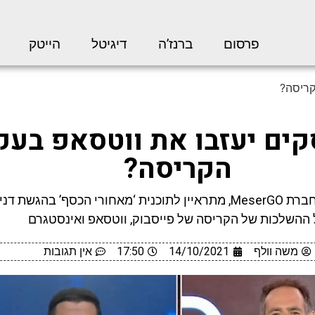
פרסום
ברנז’ה
דיגיטל
הייטק
קריסה?
ים יעזבו את ווטסאפ בעק
הקריסה?
שלומי קקון, מנכ”ל חברת MeserGO, מתראיין לתוכנית ‘מאחורי הכסף’ בהג
 ההשלכות של הקריסה של פייסבוק, ווטסאפ ואינסטגרם
משה וולף
14/10/2021
17:50
אין תגובות