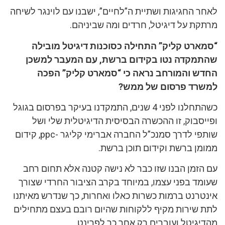
לאחר החגיגות ושתיית ה”לחיים”, ישבנו עם לוינגר לשיחה
מרתקת על דיגיטל, חרדים ומה שביניהם.
“סמארט קליק” התחילה כסוכנות דיגיטל מובילה
שהתמקדה נטו בקידום ברשת, עם המעבר למשכן
החדש והמורחב נראה כי “סמארט קליק” הפכה
למשרד פרסום של ממש?
כשהתחלנו לפני 4 שנים, התמקדנו בעיקר בפרסום בגוגל
ופייסבוק, זו ההכשרה הבסיסית הדיגיטלית שלי ושל
שותפי לדרך סמנכ”ל החברה אברימי קליגר -ppc, קידום
ממומן ברשת וקידום תוכן ברשת.
עם הזמן הבנו שזו כבר לא נישה קטנה אלא תחום רחב
שעומד בפני עצמו, במיוחד בקרב הציבור החרדי שצורך
אינטרנט ברמות כשרות כאלו ואחרות, כך שנדרש מאיתנו
לתת שירות מקיף ללקוחות שהיום רובם בעצם מתחילים
מהדיגיטל ועוברים רק אחר כך לפרינט.