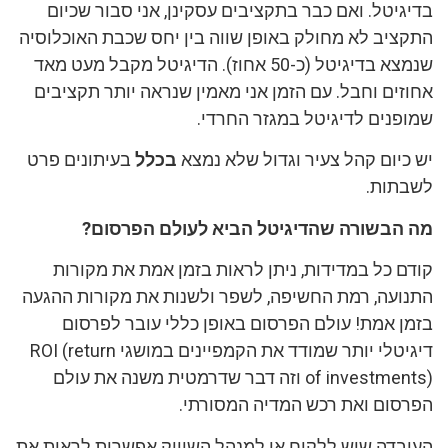
בדיגיטל. ואם כבר בתקציבים עסקינן, אני סבור שכיום
התקציב לא מחולק באופן שווה בין יחס שכבת האוכלוסיה
שנמצא בדיגיטל (כ-50 אחוז). הדיגיטל מקבל מעט מאד
אחוזים וחבל. עם הזמן אני מאמין שנראה יותר תקציבים
שמופנים לדיגיטל במגזר החרדי.
יש כיום קהל צעיר וגדול שלא נמצא
בכלל
בעיתונים פרט
לשבתות.
מה הבשורה שהדיגיטל הביא לעולם הפרסום?
קודם כל במדידות, ניתן לראות בזמן אמת את מקורות
התנועה, רמת החשיפה, לשפר ולשנות את מקורות ההגעה
בזמן אמת!
עולם הפרסום באופן כללי עובר לפרסום
דיגיטלי יותר שמודד את הקמפיינים במושגי ROI
(return
of investments) וזה דבר שדרמטית משנה את עולם
הפרסום ואת רכש המדיה המסורתי.
העובדה שיש ללקוח או למנהל השיווק אפשרות לראות את