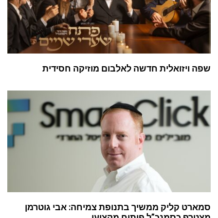
שפה ויזואלית חדשה לאלבום מוזיקה חסידית
סמארט קליק ממשיך בתנופת צמיחה: אבי גוטרמן
מצטרף כסמנכ”ל פיתוח מקצועי