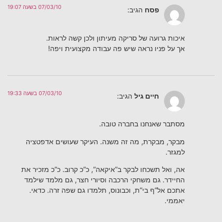
07/03/10 בשעה 19:07
פסח
הגיב:
איכות גרועה של סריקה מעיתון ולכן קשה לראות.
אך על פניו נראה שיש פה עבודה מקצועית ויפה!
07/03/10 בשעה 19:33
חיים גיל
הגיב:
מסתבר שאנחנו בחברה טובה.
מבקר, מבקרת, מה זה משנה. העיקר שעושים אדפטציה
למגזר.
אה, ואל תשכחו לבקר ב”איקאה”, כ”כ קרוב. כ”כ מזכיר את
החיידר. גם משחקי הרכבה וסיורי חצר, גם מלמד שילמד
אתכם אל”ף בי”ת, וכבונוס, תלמדו גם שפה זרה. כדאי.
יאממי.