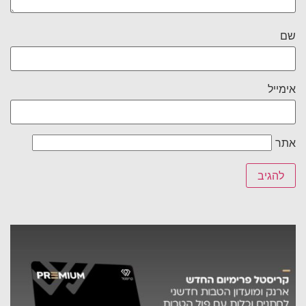
שם
אימייל
אתר