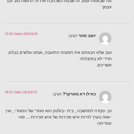
מה שבאמת עצוב זה שבטח כשכתבת את זה הרגשת טוב עם
עצמך
08/03/10 בשעה 13:05
יושב סתר
הגיב:
טוב שלא הבאתם את תמונות התועבה, אנחנו גולשים בבלוג
חרדי לא במזבלות.
אשריכם.
08/03/10 בשעה 18:01
כאילו דא מארקר?
הגיב:
נון -נקודה למחשבה , בית -בולטון הוא מגזרי של המגזרי , שין
-שזה בערך להיות איש מכירות של איש מכירות … פא-
פאדיחה