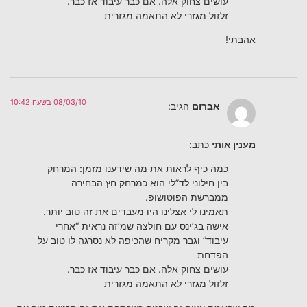
עושים צחוק אלה. אם כבר עיבוד אז כבר.
זלזול מגזרי לא התאמה מגזרית
אהבתי!
08/03/10 בשעה 10:42
אברום
הגיב:
מענין אותי
כתב:
כמה כיף לראות את מה שידענו מזמן: המרחק
בין חילוני לד”לי הוא כמרחק חץ הבחירה
ממברשת הפוטושופ.
תאמינו לי אצלינו היו מעבדים את זה טוב יותר.
אישה בג’ינס עם חולצה שמ’זה נראית “אחרי
עיבוד” וגבר מקריח שהכיפה לא נסרגה לו טוב על
הפדחת
עושים צחוק אלה. אם כבר עיבוד אז כבר.
זלזול מגזרי לא התאמה מגזרית