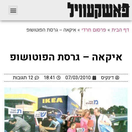
דף הבית
»
פרסום חרדי
»
איקאה – גרסת הפוטושופ
איקאה – גרסת הפוטושופ
דינקיס
07/03/2010
18:41
12 תגובות