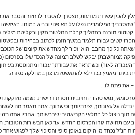
אלץ להכין עשרות מודעות, תצטרך להסביר לו חזור והסבר את 
שהסבריך המלומדים נפלו על תא פנוי ובריא במוחו. באיזשהו
י קטטוני מובנה בתהליך קבלת החלטות תקין ובקליטת מילים ע
הפרויקטים עבורו תלמד במשך הזמן לכתוב בבהירות ובפשטו
אתה כל כך מחבב. הוא יזכיר לך מחדש את קיומם של הכוכבי
רפיקה ממוחשבת) יבקש לשלב תמונה של הנכד שלו בפרסום (כן
 העבודה לאור) וכשתראה את עבודתך עבורו מתנוססת בעיתון
ת ביתר מאמץ בכדי לא להתאשפז מרצון במחלקה סגורה.
 את פתח לו…
רסומאי, נפש טהורה וחיובית חסרת דרישות. נשמה מזוקקת וג
נדלה על גאונותך, יצירתיותך וכישרונך. אתה תאמר מה לעשות
 תוך ניצול כל המלאי הקריאטיבי שברשותך. אחריו אתה תהי
 עם תחושת גורו הפרסום החדש. עד כאן הבשורות הטובות. ה
ות הנ”ל נכחד מן היקום באופן סופי והסיכוי שלך לפגוש אחד כ