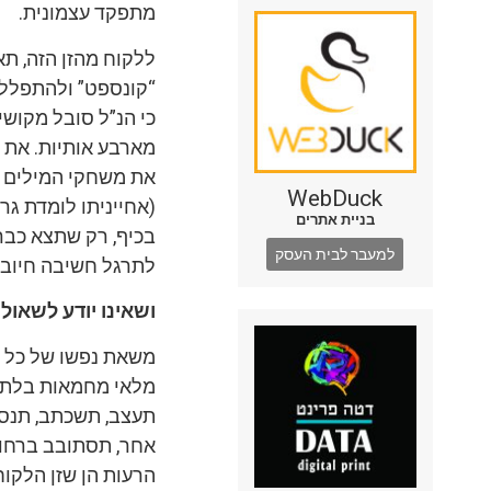
מתפקד עצמונית.
ללקוח מהזן הזה, ת
“קונספט” ולהתפלל 
כי הנ”ל סובל מקוש
מארבע אותיות. את 
את משחקי המילים ש
WebDuck
(אחייניתו לומדת ג
בניית אתרים
בכיף, רק שתצא כבר
למעבר לבית העסק
לתרגל חשיבה חיובי
ושאינו יודע לשאול
–
משאת נפשו של כל פ
מלאי מחמאות בלתי 
תעצב, תשכתב, תנסח
אחר, תסתובב ברחוב
הרעות הן שזן הלקוח