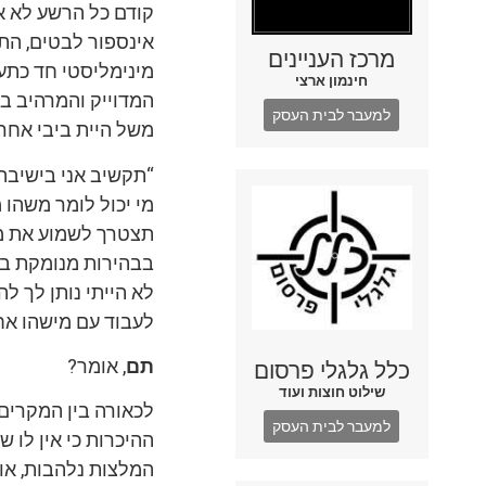
קודם כל הרשע לא או
אינספור לבטים, התח
מרכז העניינים
מינימליסטי חד כתער
חינמון ארצי
המדוייק והמרהיב ב
למעבר לבית העסק
משל היית ביבי אחרי ג
“תקשיב אני בישיבה כ
מי יכול לומר משהו מ
תצטרך לשמוע את מה
בבהירות מנומקת בא
לא הייתי נותן לך ל
לעבוד עם מישהו אחר
תם
, אומר?
כלל גלגלי פרסום
שילוט חוצות ועוד
לכאורה בין המקרים 
למעבר לבית העסק
ההיכרות כי אין לו 
המלצות נלהבות, או