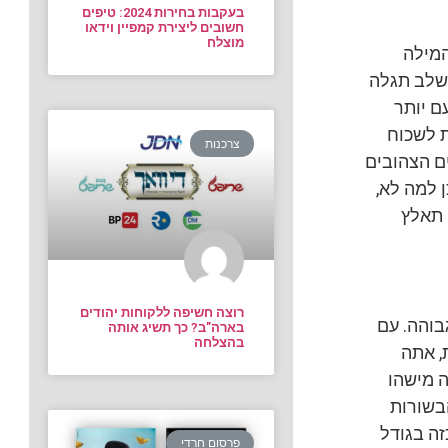
בעקבות בחירות 2024: טיפים
חשובים ליצירת קמפיין וידאו
מוצלח
המילה
 שלב תגלה
ם יותר
ת לשכוח
צרכנות
ם הצהובים
 למה לא,
 תאלץ
רוצה חשיפה ללקוחות יהודים
בוהה. עם
בארה”ב? כך תשיג אותה
בהצלחה
, אתה
ה מישהו
בשורות
זה בגודל
פרסום חרדי