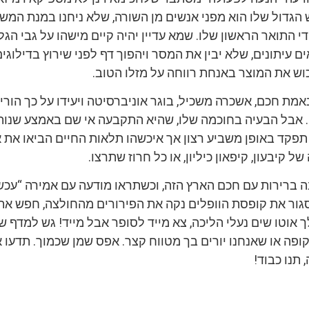
 הגדול שלו הוא מפני אנשים מן השורה, שלא ניחנו במנת המש
י התואר הראשון שלו. שמא עדיין יהיה קיים מישהו על גבי הגל
 עיתונים, שלא יבין את המסר ויהפוך דף לפני שירוץ בדילוגי
וש את המוצר באנחת רווחה על מזלו הטוב.
מת חכם, אשכרה משכיל, בוגר אוניברסיטה ויעידו על כך הוריו
. אבל הבעיה בחוכמה שלו, שהיא התקבעה אי שם באמצע שנו
ו תפקד באופן משביע רצון אך איכשהו תלאות החיים הביאו את א
 קיבעון, קיפאון כיליון, או כל חרוז שתרצו.
ה ברירות עם חכם הארץ הזה, וכשתראו מודעה עם אמירה “עכש
ור את קופסת הוופלים נקה את הפירורים מהחולצה, חפש א
לך אוטו שים נעלי הליכה, צא מייד לסופר אבל מייד! גש למדף ש
ופה או שאנחנו יורים בך מטווח קצר. אפס שמן שכמוך. תדעו 
תנו כבוד!