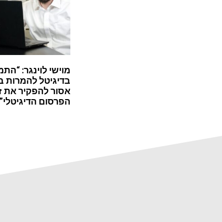
מוישי לוינגר: “התמ
בדיגיטל להמרות ב
אסור להפקיר את ז
הפרסום הדיגיטלי”