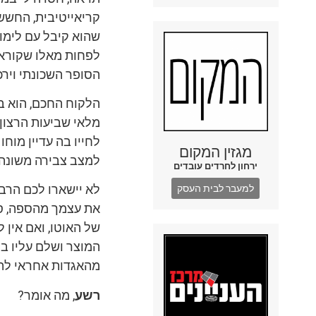
קריאייטיבית, החשש
שהוא קיבל עם לימוד
לפחות מאלו שקוראים
הסופר השכונתי וירכ
הלקוח החכם, הוא בא
מלאי שביעות הרצון
לחייו בה עדיין מוח
מגזין המקום
למצב צבירה משונה של
ירחון לחרדים עובדים
לא יישארו לכם הרב
למעבר לבית העסק
את עצמך מהספה, סג
של האוטו, ואם אין 
המוצר ושלם עליו בק
מהאגדות אחראי לה, 
רשע
, מה אומר?