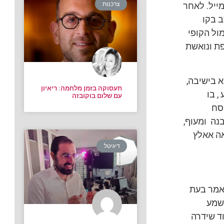
צרכנות
ייל. לאחר
ב בקו
ול הקופי
פת ונואשת
א בישיבה,
תעסוקה בזמן מלחמה: ריאיון
, בו
עם שלום בוקובזה
סח
נה ומעוף,
אה אאלץ
דיגיטל
ואמר בעת
ששמע
ד שידרה