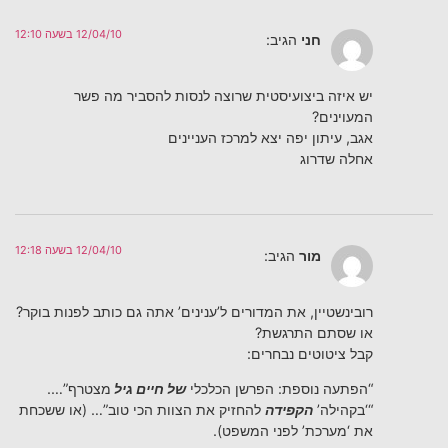
12/04/10 בשעה 12:10
חני
הגיב:
יש איזה ביצועיסטית שרוצה לנסות להסביר מה פשר
המעוינים?
אגב, עיתון יפה יצא למרכז העניינים
אחלה שדרוג
12/04/10 בשעה 12:18
מור
הגיב:
רובינשטיין, את המדורים ל’ענינים’ אתה גם כותב לפנות בוקר?
או שסתם התרגשת?
קבל ציטוטים נבחרים:
“הפתעה נוספת: הפרשן הכלכלי
של חיים גיל
מצטרף”….
“‘בקהילה’
הקפידה
להחזיק את הצוות הכי טוב”… (או ששכחת
את ‘מערכת’ לפני המשפט).