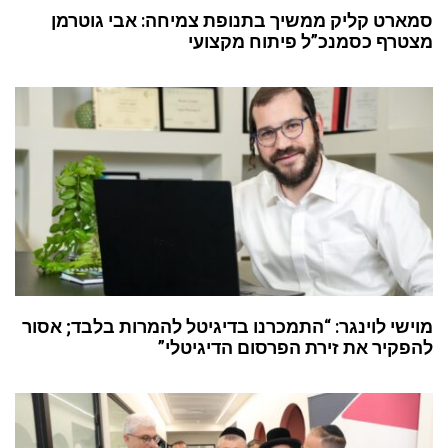
סמארט קליק ממשיך בתנופת צמיחה: אבי גוטרמן
מצטרף כסמנכ”ל פיתוח מקצועי
מוישי לוינגר: “התמכרנו בדיגיטל להמרות בלבד; אסור
להפקיר את זירת הפרסום הדיגיטלי”