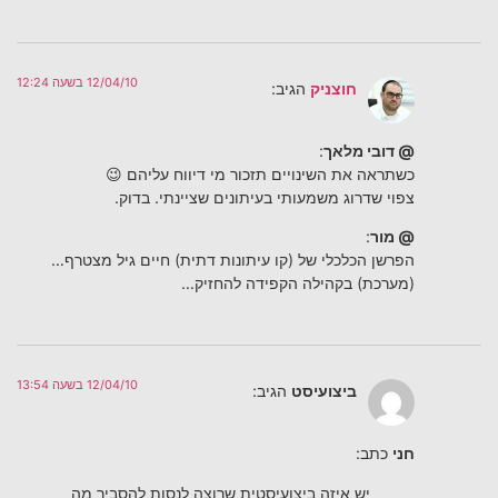
12/04/10 בשעה 12:24
חוצניק
הגיב:
@ דובי מלאך
:
כשתראה את השינויים תזכור מי דיווח עליהם 😉
צפוי שדרוג משמעותי בעיתונים שציינתי. בדוק.
@ מור
:
הפרשן הכלכלי של (קו עיתונות דתית) חיים גיל מצטרף…
(מערכת) בקהילה הקפידה להחזיק…
12/04/10 בשעה 13:54
ביצועיסט
הגיב:
חני
כתב:
יש איזה ביצועיסטית שרוצה לנסות להסביר מה