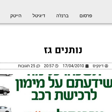
פרסום
ברנז’ה
דיגיטל
הייטק
נותנים גז
דינקיס
17/04/2010
20:57
25 תגובות