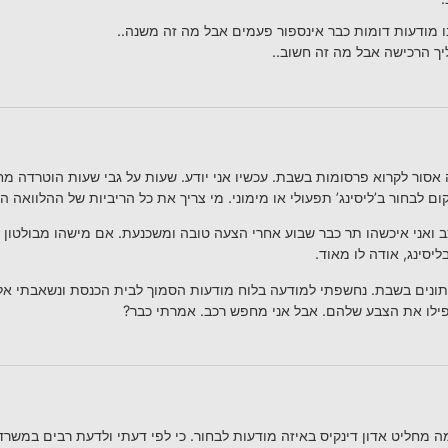
ו מודעות דומות כבר אינספור פעמים אבל מה זה משנה..
 הרכישה אבל מה זה חשוב..
סור לקרוא פרסומות בשבת. עכשיו אני יודע. שעות על גבי שעות הוטרדה מח
ם לבחור ב’ליסינג’ תפעולי או מימוני. מי צריך את כל הריביות של ההלוואה הג
ב ואני איכשהו תר כבר שבוע אחרי הצעה טובה ומשכנעת. אם מישהו מבולטון י
ליסינג, אודה לו מאוד.
תונים בשבת. נחשפתי למודעה בלוח מודעות הסמוך לבית הכנסת ונשאבתי אליה. 
פילו את הצבע שלהם. אבל אני מחפש רכב. אמרתי כבר?
 מחליט אדון דינקיס באיזה מודעות לבחור. כי לפי דעתי ולדעת רבים במשרד 