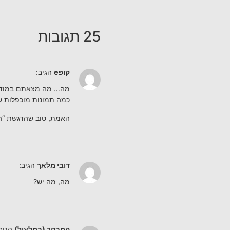
25 תגובות
קופe
הגיב:
מה… מה מצאתם במוד
כמה תמונות מוכפלות שא
האמת, טוב שהדגשת “ה
דובי מלאך
הגיב:
מה, מה יש?
המבקר (במלעיל)
הגיב