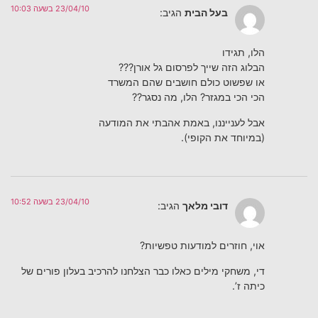
23/04/10 בשעה 10:03
בעל הבית
הגיב:
הלו, תגידו
הבלוג הזה שייך לפרסום גל אורן???
או שפשוט כולם חושבים שהם המשרד
הכי הכי במגזר? הלו, מה נסגר??
אבל לענייננו, באמת אהבתי את המודעה
(במיוחד את הקופי).
23/04/10 בשעה 10:52
דובי מלאך
הגיב:
אוי, חוזרים למודעות טפשיות?
די, משחקי מילים כאלו כבר הצלחנו להרכיב בעלון פורים של
כיתה ז’.