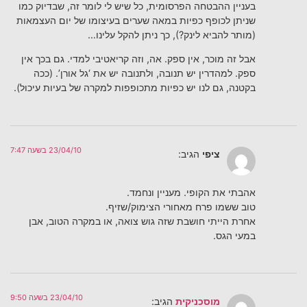
בעניין ההבטחה הפרסומית, כל שיש לי לומר זה, שבדיוק כמו
שניתן לכופף כפיות במאה שערים בעיצומו של יום העצמאות
(מותר להביא לינק?), כך ניתן להקל עלינו…
אבל זה מוכר, אין ספק. אה, וזה קריאטיבי למדי. גם בכך אין
ספק. למהדרין יש תנובה, ולתנובה יש את ‘גל אורן’. (ככה
בקטנה, גם לנו יש כפיות מתכופפות למקרה של בעיות עיכול).
23/04/10 בשעה 7:47
ציפי
הגיב:
אהבתי את הקופי. מעניין ונחמד.
טוב ששמו פרח מאחורי הצימוק/שזיף.
אחרת הייתי חושבת שזה גוש צואה, או במקרה הטוב, אבן
במעי הגס.
23/04/10 בשעה 9:50
מוסכניקית
הגיב: