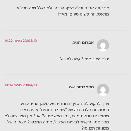
אני קונה את היופלה שזיף הרבה, ולא בגלל שזה מקל או
מתעכל. זה פשוט טעים. מאד!
23/04/10 בשעה 14:22
אברום
הגיב:
יח”צ יעקב איזק? קשה לעיכול
23/04/10 בשעה 18:04
מקארתור
הגיב:
צריך לתקוע להם שזיף בתחתית על סלוגן אחיד קבוע
במסמרות פלדה כזה של “שזיף בתחתית” איפה ראינו
שמציינים תכולת מוצר, מי נמצא איפה? אה? אין מצב שזה לא
מסר סמוי הקשור לבעיות העיכול, איפה המבקר? חצאיות של
מכוניות תכניסו?