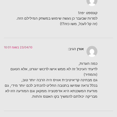
קונספט יפה!
למרות שבעבר כן נעשה שימוש במשחק המילילם הזה.
(זה קל לעכל, משו כזה?!)
23/04/10 בשעה 10:01
אורן
הגיב:
כמה הערות,
לדעתי העיכול זה לא ממש אישו לרכוש יוגורט, אלא הטעם
(והמחיר)
גם מבחינה קריאיטיבית אוויס היה הרבה יותר טוב,
בכלל נראה שמישו בתנובה החליט להכתיב לכם יותר מידי, גם
מודעת המשכנתא היא אדפטציה ממקאן וגם המודעה הזו לא
מבריקה יכולתם להמשיך בקו האננס והתות.