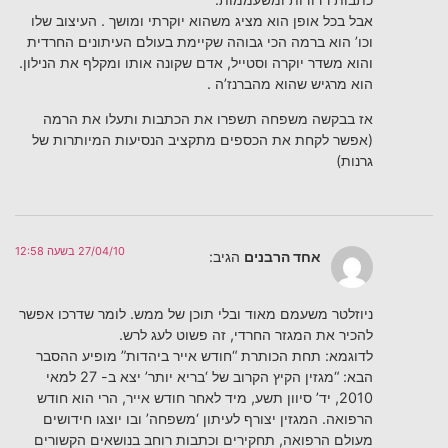
אבל בכל אופן הוא מציג משהוא יוקרתי ומושך . העיצוב שלו
וכו’ הוא ברמה הכי גבוהה שקיימת בעולם העיתונים החרדית
והוא משדר יוקרה וסטייל, אדם שקונה אותו ומקלף את הנילון.
הוא מרגיש שהוא מהברנז’ה .
אז בבקשה משפחה תשפרו את הכתבות ותעלו את הרמה
(אפשר לקחת את הכספים מתקציב הנסיעות המיותרות של
גרנות)
27/04/10 בשעה 12:58
אחד הרבנים
הגיב:
ניוזלטר משעמם מאוד ובלי תוכן של ממש. לומר שדרכו אפשר
להכיר את המגזר החרדי, זה פשוט לעג לרש.
לדוגמא: תחת הכותרת “חודש אייר ביהדות” מופיע ההסבר
הבא: “מגזין הקיץ הקרוב של ‘בריא יותר’ יצא ב- 27 למאי
2010, יד’ סיוון תשע, מיד לאחר חודש אייר, הרי הוא חודש
הרפואה. המגזין יצורף לעיתון ‘משפחה’ ובו יוצגו חידושים
מעולם הרפואה, תחקירים וכתבות רוחב בנושאים הקשורים