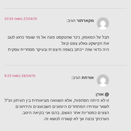
27/04/10 בשעה 20:55
מקארתור
הגיב:
חבל על המאמץ, ניכר שהטקסט פונה אל מי שגמר כרגע לנגב
את הקישקע גאלע צונט קיגל
היה כדאי שזה ייכתב בשפה חיצונית ובעיקר מסחרית עסקית
28/04/10 בשעה 9:23
אורחת
הגיב:
@ אורן
:
זו לא היתה הסחפות, אלא השוואה מציאותית בין העיתון הנ”ל
לשאר עמיתיו המתחרים היומונים השבועונים והירחונים
הצצים כמטריות אחר הגשם, בהם אני בקיאה היטב.
הערכתך נכונה אך לא קשורה לנושא זה.