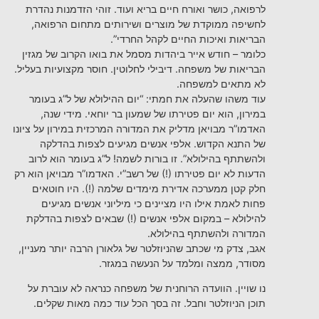
לרפואה, כושר ואורח חיים בריא ועוד. זוהי הזדמנות נהדרת
לחשיפה ממוקדת של מוצרים ושירותים מתחום הרפואה,
הבריאות ואיכות החיים לקהל החרדי”.
כלומר – חודש אייר ביהדות מסמל את בואו הקרוב של מגזין
הבריאות של משפחה. דיבילי לחלוטין. חוסר מקצועיות בעליל.
לא מתאים למשפחה.
עוד משהו שהעלה את חמתי: “יום ההילולא של ל”ג בעומר
במירון, הוא יום פטירתו של שמעון בר יוחאי. מידי שנה,
האדמו”ר מבויאן מדליק את המדורה המרכזית במירון על ציונו
של התנא הקדוש. אלפי אנשים מגיעים לצפות בהדלקה
ולהשתתף בהילולא”. זו בורות לשמה! ל”ג בעומר הוא לרוב
הדעות לא יום פטירתו (!) של רשב”י. האדמו”ר מבויאן הוא רק
חלק קטן ממערכה אדירת מימדים שלמה (!). היו חוטאים
פחות לאמת אילו היו מציינים כי מיליוני אנשים מגיעים
להילולא – במקום אלפי אנשים (!) שבאים לצפות בהדלקת
המדורה ולהשתתף בהילולא.
אגב, צדק מי שכתב שהניוזלטר של גלאורן הרבה יותר מעניין,
מסודר, ממצה ומלמד על הנעשה במגזר.
נו שויין. הוועדה הרוחנית של משפחה כנראה לא עוברת על
תוכן הניוזלטר וחבל. זה בסך הכל עוד כמה מאות שקלים.