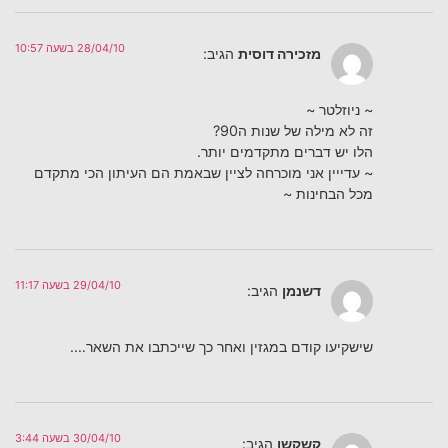
28/04/10 בשעה 10:57
מזכירה דוסית
הגיב:
~ ניוזלטר ~
זה לא מילה של שנות ה90?
הלו יש דברים מתקדמים יותר.
~ עדייין אני מוכרחה לציין שבאמת הם העיתון הכי מתקדם
מכל הבחינות ~
29/04/10 בשעה 11:17
דשנמן
הגיב:
שישקיעו קודם במגזין ואחר כך שייכתבו את השאר….
30/04/10 בשעה 3:44
קשקשן
הגיב: