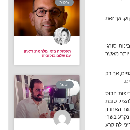
צרכנות
וק. אך זאת
ינות סורגי
תעסוקה בזמן מלחמה: ריאיון
 יותר מאשר
עם שלום בוקובזה
ים, אך רק
ם.
דיגיטל
דיפות הבוס
הציג טובת
אשר האחרון
 נקרע בשרי
יני להיקרע