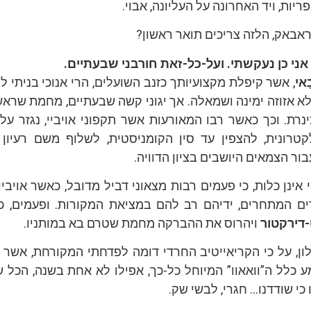
יות, ויד האחרונה על העליונה, אבוי.
ראבאק, הלזה צריכים תואר ראשון?
 אני כן נעקשתי. ועל-כל-זאת חורבני שבעתיים.
אי
, אשר קיפלת מקצועיותך כזנב השועלים, הרי אנוכי בניתי לי
א אזוזה ימינה ושמאלה. אך יגוני קשה שבעתיים, מחמת שראשי
ינרת. וכך כאשר רבו המאורעות אשר תקפוני אויביי, נגזר ע
רונית, להצפין עד סין הקומניסטית, לשלוף משם רעיון ק
ור הצמאים היושבים בציון הדוויה.
 אינן כלות, כי פעמים רבות מצאוני דביל מדובל, כאשר אויב
ם המתחרים, ידיהם רב להם במציאת המקורות. ופעמים, 
-דירקטור
ויהרוס את ההברקה מחמת שטרם בא במותניו.
לילון, על כי הקריאייטיב החרדי דומה לפדחתי המקורחת, אש
מע כלל ה”וואאוו” המיוחל כל-כך, אפילו לא אחת בשנה, הכל ש
 כי שודדנו… חגרי, לבשי שק.