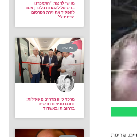
מוישי לוינגר: “התמכרנו
בדיגיטל להמרות בלבד; אסור
להפקיר את זירת הפרסום
הדיגיטלי”
אירועים
מרכזי כיוון מרחיבים פעילות:
נחנכו סניפים חדשים
ברחובות ובאשדוד
ים, וגריפת