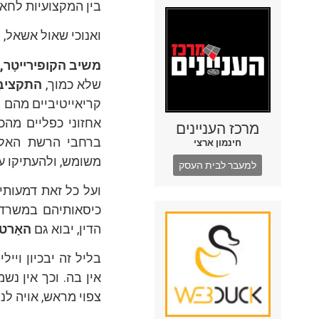
בין המקצועיות לחאפר
ואנוכי שאול אשאל, 
משיב הקופירייטָר,
שלא כמוך,
התקציבָ
קריאייטיביים מהם ל
אחזוני כפליים מהכ
מרכז העניינים
ברחבי הרשת האלקט
חינמון ארצי
משומש, ולהעתיקו עב
למעבר לבית העסק
ועל כל זאת דמעותיי
כיסאותיהם במשרדי
הדין, יבוא גם
האָרט
בליל זה יבכיון ויי
אין בה. וכך אין נש
צפוי מראש, אויה לנו