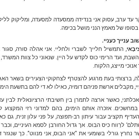
וקר עד ערב, עסוק אני בנדידה ממסעדה למסעדה, ומליקוק לליק
בסופו של מאמץ הנני מושל בכיפה.
וב ענייך כעניי.
בָאי
, התמשיל חלייך לשברי ולחליי. אני אהלה סורה, סגור ב
בת, ועד הרימי כוס לקדש על היין. שנאוני כל צוות המשרד,
נוכי מייצג, הלקוח.
ה, ברצותי בעת מרגוע להצטרף לצחקוקי הצעירים בשאר האגפ
י, מקבלים ארשת פניהם דומיה, כאילו לא די להם בתשעת הימי
 אכלתני, כאשר ארצה לתמרן בין חשיבתי הרציונאלית לבין ע
במחשכים. אזכרה אותם הימים, בהם למדוני רזי המקצוע ל
עדיף תקציב עבור עיתון רב-תפוצה, על פני עלון זניח, גם כ
שתלם’ לרַווח כיס הבוס. אך גדול החורבן לסמא העיניים, וכבר
שר נחרץ גורלי בשומעי את “אני הבוס, אני מנווט”. כך שנגזר ד