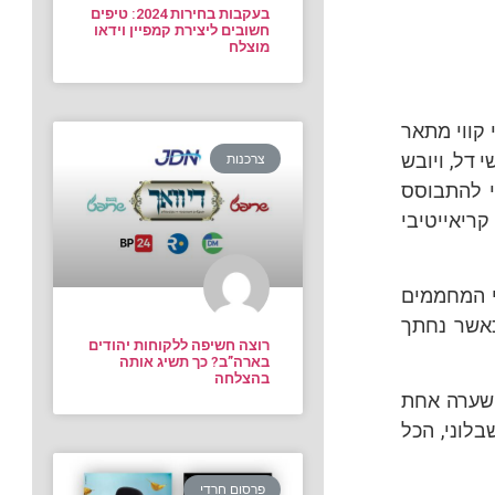
בעקבות בחירות 2024: טיפים
חשובים ליצירת קמפיין וידאו
מוצלח
 קווי מתאר
 דל, ויובש
צרכנות
לי להתבוסס
ריאייטיבי
יי המחממים
כאשר נחתך
רוצה חשיפה ללקוחות יהודים
בארה”ב? כך תשיג אותה
בהצלחה
ר שערה אחת
בלוני, הכל
פרסום חרדי