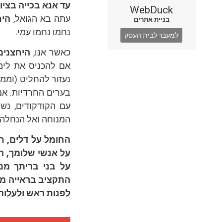
עד אנא בכייה בציון
WebDuck
עתה בא הגואל,
היח
בניית אתרים
נחמו נחמו עמי.
למעבר לבית העסק
כאשר אנו,
היחצנים
אם להכניס את לימו
נעזור להחליט (וממ
בערים החרדיות. אנו
עם הקודקודים, נשמ
המנוחה ואל הנחלה ב
החומל על דלים, ח
על אנשי שלומך, ה
על בני בריתך מנ
התקציב בראייה מקצ
לפנות ראש ולעלות