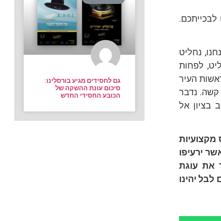
לבכייתכם.
נחנו, נחליט
יט, לפחות
אשות העיר
גם לחסידים מגיע בורסלינו:
סיכום עונת ההשקה של
 קשה. נדבר
הכובע החסידי החדש
 בציון אל
 מקצועיות
שר ירעיפו
 את עוגת
לבל יהינו