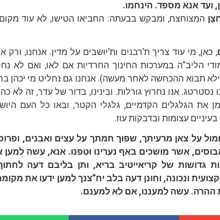
, ועד אנא מספד. הינחמו.
צָן
המצוחצח, ומבקש בבעתה: החביאו הטישו, לא עוד מקום 
, כאן, מי עוד צריך ת’רבנים ות’יושבים על מדין. אנחנו, ורק א
די הליב”ה במערכות החינוך החרדיות אם לאו, ואם לא נחל
ילא תבוא ההכחשה לאחר מעשה). אנחנו גם נחליט מי יכהן בר
 נסטרטג. אנו נחרוץ גורלות. ובינינו, בדור של עדר, זה לא כה
ן את הגלגלים הקדמיים, גלגלי הקטר, ובאו כל העם היושב
עיניים עצומות ובדבקות עוז.
מול על צאן מרעיתך, שפוך חמתך על עצים ואבנים, ופרוס
בוסים, אשר מושכים באף נערינו וטפנו. אנא, עשה למען א
ות גדושות של קריאייטיב בריא, ותן בליבם דעה לחתוך
ועית ונכונה, וחונן דעה בלב יח”צנך למען ידעו את מקומם 
 ההרה. עשה למעננו, אם לא למענם.