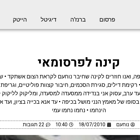
פרסום
ברנז’ה
דיגיטל
הייטק
קינה לפרסומאי
, ואנו חוזרים לקינה שחיבר נוחעם לקראת הצום אשתקד • שו
• רקימת דילים, סגירת הסכמים, חיבור קצוות פוליטיים, וגריפת ה
ר עד ערב, עסוק אני בנדידה ממסעדה למסעדה, ומליקוק לליקוק •
בסופו של מאמץ הנני מושל בכיפה • עד אנא בכייה בציון, ועד 
הינחמו • נחמו נחמו עמי
נוחעם
18/07/2010
10:40
22 תגובות