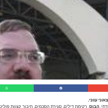
וני עווני.
תי,
הבּוס
. רקימת דילים, סגירת הסכמים, חיבור קצוות פוליטי