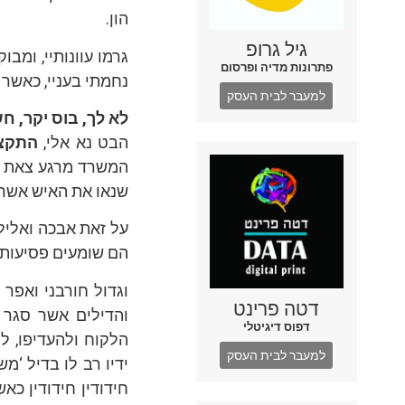
הון.
גיל גרופ
גרמו עוונותיי, ומב
פתרונות מדיה ופרסום
נחמתי בעניי, כאשר 
למעבר לבית העסק
לא לך, בוס יקר, חש
הבט נא אלי,
התקצי
המשרד מרגע צאת הש
שנאו את האיש אשר א
על זאת אבכה ואליל
הם שומעים פסיעותי
וגדול חורבני ואפר
דטה פרינט
והדילים אשר סגר 
דפוס דיגיטלי
הלקוח ולהעדיפו, לה
למעבר לבית העסק
ידיו רב לו בדיל ‘מ
חידודין חידודין כא