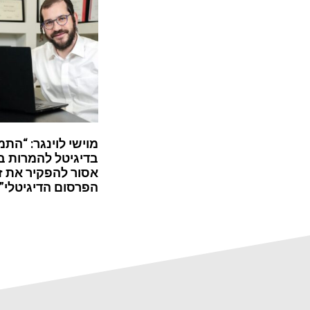
מוישי לוינגר: “התמ
בדיגיטל להמרות ב
אסור להפקיר את ז
הפרסום הדיגיטלי”