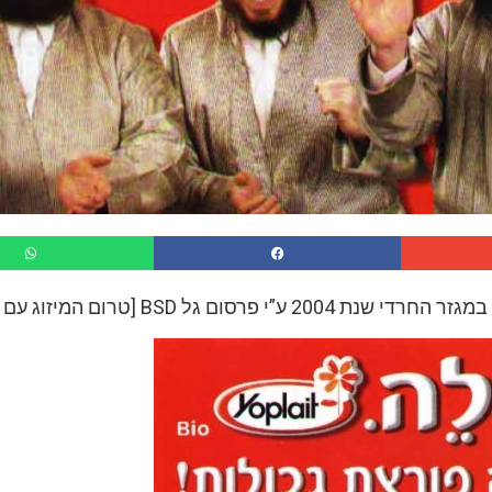
ע”י פרסום גל BSD [טרום המיזוג עם אורן]