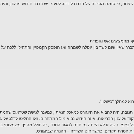
פחה, פרסומת מגניבה של חברת לורנזו. לטעמי יש בדבר חידוש מרענן, והיה 
ף מהמציגים אש וגופרית
ר שאין שום קשר בין יופלה לשמחה ואז הופסק הקמפיין והתחילו ללכת על ב
וא למהלך “כישלון”.
תנובה, היה להביא את היוגורט כמאכל הנאתי, כמענה לגישת שטראוס שהמתק
וד על ענין הבריאות, איזה חידוש נביא מול המתחרים. ואז החליטו לדלג על עני
ל כייפי. גישה זו לא הייתה מיוחדת למגזר החרדי, זה חולל מהפך משמעותי ב
ת חסרת תקדים, כאשר חוט השדרה – ההנאה שביוגורט.