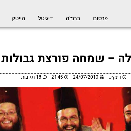
פרסום
ברנז’ה
דיגיטל
הייטק
לה – שמחה פורצת גבולות
דינקיס
24/07/2010
21:45
18 תגובות