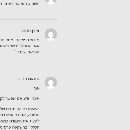
השבוע הופיעה בעתון מש
אורן
הגיב:
מודעת פצצות. איזק חט
אגב המהלך נכשל כשהתבר
ההנאה שבפרי”
נוחעם
הגיב:
אורן
אינני יודע אם אפשר לקר
בשעתו כל הקונספט של 
ואמרה, אם גם אנחנו נרק
להציג את היוגורט כמאכ
הכללי, בהשקעה פרסומי