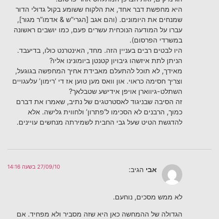
היא מחפשת דבר אחד, את הלקוח ששומע בקול גדולי הדור
שמנחים את היומונים. (והם אגב [הגרי”ש & אדמו”ר מגור],
עברו על המודעה הנוכחית עשרים פעם, כמו יושבים ראשונה
במשרדי הפרסום).
היו לבטים רבים בעניין הזה. מחד, האינטרנט כולו, בדיעבד.
הניתן לתת איזשהו גיבויון קטנטן ביומונינו אליו?
מאידך, לא תוכל להתעלם מאבידת אחיך המחפשה בגוגעל,
וצריך חסימה כראוי. און וואס מען טוען אז די ‘רימון’ עלעגויים
השתלט-גיווארן אויפן אידישע שטבלאך?
זה הסיבה שבניגוד לאסטרטגים של נתיב, שאמרו את דברם
כמוך, הרבנים לא הסכימו ל’פתרון’ ולחווית גלישה. אלא
להדגשת הטיט שעל גבי החבית לשמירתה מנחשים עויינים.
27/09/10 בשעה 14:16
אבי
הגיב:
לא ממש מסכים, נוחעם.
הגדולה של ההמחשה כאן היא שזה מסביר ולא מפחיד. אם