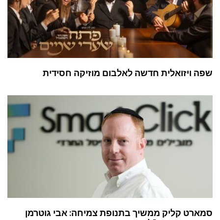
שפה ויזואלית חדשה לאלבום מוזיקה חסידית
סמארט קליק ממשיך בתנופת צמיחה: אבי גוטרמן