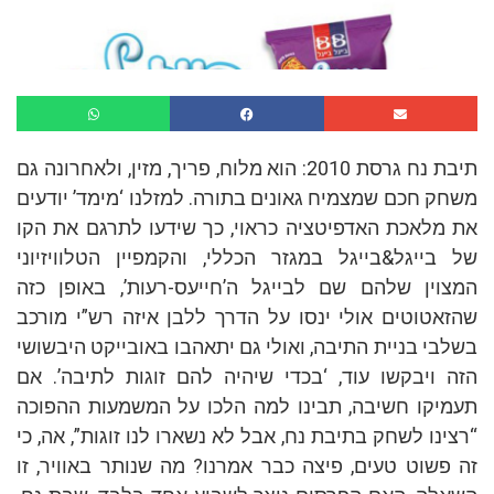
תיבת נח גרסת 2010: הוא מלוח, פריך, מזין, ולאחרונה גם
משחק חכם שמצמיח גאונים בתורה. למזלנו ‘מימד’ יודעים
את מלאכת האדפיטציה כראוי, כך שידעו לתרגם את הקו
של בייגל&בייגל במגזר הכללי, והקמפיין הטלוויזיוני
המצוין שלהם שם לבייגל ה’חייעס-רעות’, באופן כזה
שהזאטוטים אולי ינסו על הדרך ללבן איזה רש”י מורכב
בשלבי בניית התיבה, ואולי גם יתאהבו באובייקט היבשושי
הזה ויבקשו עוד, ‘בכדי שיהיה להם זוגות לתיבה’. אם
תעמיקו חשיבה, תבינו למה הלכו על המשמעות ההפוכה
“רצינו לשחק בתיבת נח, אבל לא נשארו לנו זוגות”, אה, כי
זה פשוט טעים, פיצה כבר אמרנו? מה שנותר באוויר, זו