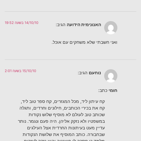
14/10/10 בשעה 19:52
האנונימית הידועה
הגיב:
ואני חשבתי שלא משחקים עם אוכל.
15/10/10 בשעה 2:01
נוחעם
הגיב:
חומי
כתב:
קח עיתון ליד, מכל המגזרים, קח ספר טוב ליד,
קח את בכירי הכותבים, חילונים וחרדים, ותגלה
שכותב טוב לעולם לא מוסיף שלוש נקודות
במשפטיו ולא נזקק אליהן. היה פעם ונגמר. נותר
עדיין מעט בעיתונות החרדית אצל העילגים
שבחבורה. כותב המוסיף את שלושת הנקודות
מלמד כי חסרה לו פואנטה והוא נזקק לעזרים.