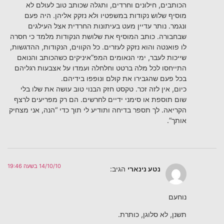
הכותבים, חילונים וחרדים, ותגלה שכותב טוב לעולם לא
מוסיף שלוש נקודות במשפטיו ולא נזקק אליהן. היה פעם
ונגמר. נותר עדיין מעט בעיתונות החרדית אצל העילגים
שבחבורה. כותב המוסיף את שלושת הנקודות מלמד כי חסרה
לו פואנטה והוא נזקק לעזרים. כל הקווים, הנקודות, ההדגשות,
שייכות לעבר, ימי הנאומים המפ”איניקים כשהכותב והנואם
התייחסו לכל מלה ברטט וחלחלה ועמדו על אצבעות רגליהם
בכל פעם שהגבירו את קולם ונופפו בידיהם.
כיום, אין לזה זכר. טקסט חזק הבנוי טוב עושה את שלו בלי
שום תוספת או סימני ידיים לחרשים. הם רק מפריעים לרצף
הקריאה. לך תספר בדיחה ותודיע לי תוך כדי “הנה, אני מצחיק
אותך”.
14/10/10 בשעה 19:46
נטע נינארי
הגיב:
נוחעם
תשנן, לא סלוגן, כותרת.