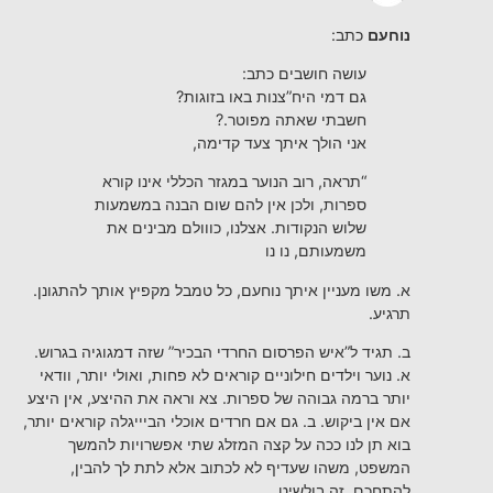
נוחעם
כתב:
עושה חושבים כתב:
גם דמי היח”צנות באו בזוגות?
חשבתי שאתה מפוטר.?
אני הולך איתך צעד קדימה,
“תראה, רוב הנוער במגזר הכללי אינו קורא
ספרות, ולכן אין להם שום הבנה במשמעות
שלוש הנקודות. אצלנו, כווולם מבינים את
משמעותם, נו נו
א. משו מעניין איתך נוחעם, כל טמבל מקפיץ אותך להתגונן.
תרגיע.
ב. תגיד ל”איש הפרסום החרדי הבכיר” שזה דמגוגיה בגרוש.
א. נוער וילדים חילוניים קוראים לא פחות, ואולי יותר, וודאי
יותר ברמה גבוהה של ספרות. צא וראה את ההיצע, אין היצע
אם אין ביקוש. ב. גם אם חרדים אוכלי הביייגלה קוראים יותר,
בוא תן לנו ככה על קצה המזלג שתי אפשרויות להמשך
המשפט, משהו שעדיף לא לכתוב אלא לתת לך להבין,
להתחכם. זה בולשיט.