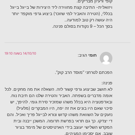
קופי ורעיון מבריקים.
ויזואלית- התיבה קצת מחווירה ליד היצירות של בייגל בייגל
בכללי, (הטירה והאביר למי שזוכר) ביצוע גרפי מוקפד יותר
היה עושה רק טוב למודעה..
בסך הכל – 9 נקודות בסולם פנינה.
14/10/10 בשעה 19:10
חומי
הגיב:
הפכתם לטרחני “מוסד הרב קוק”.
פנינה:
לא חושב שביצוע גרפי קשור לזה. השאלה את מה מחקים. לכל
אומה מדברים בשפתה. האביר והטירה שלנו הם תיבת נוח.
ובאדפטציה היא בכלל משהו שמזכיר סירת גומי. להיפך, יש
סיכוי שאם היו בונים את זה יפה, היו המבקרים (מלעיל)
נזעקים על השוואת משהו קדוש ונורא לבייגל פריך ואכיל. והם
די יצדקו. כך גם תראי בפרשת תרומה. המשכן ייבנה ובית
המקדש השלישי יעוצב בידי הארטיסטים של מימד בציור
שובב, אם יסכימו המגיהים.