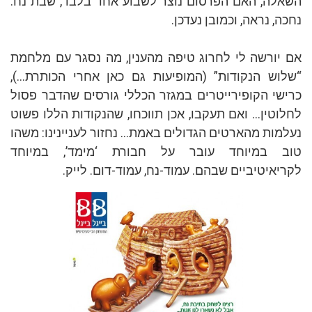
השאלה, האם הפרסום נוצר לשבוע אחד בלבד, שבת נח.
נחכה, נראה, וכמובן נעדכן.
אם יורשה לי לחרוג טיפה מהענין, מה נסגר עם מלחמת
“שלוש הנקודות” (המופיעות גם כאן אחרי הכותרת…),
כרישי הקופירייטרים במגזר הכללי גורסים שהדבר פסול
לחלוטין… ואם תעקבו, אכן תווכחו, שהנקודות הללו פשוט
נעלמות מהארטים הגדולים באמת… נחזור לעניינינו: משהו
טוב במיוחד עובר על חבורת ‘מימד’, במיוחד
לקריאיטיביים שבהם. עמוד-נח, עמוד-דום. לייק.