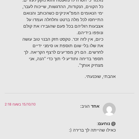
כל הקווים, הנקודות, ההדגשות, שייכות לעבר,
ימי הנאומים המפ”איניקים כשהכותב והנואם
התייחסו לכל מלה ברטט וחלחלה ועמדו על
אצבעות רגליהם בכל פעם שהגבירו את קולם
ונופפו בידיהם.
כיום, אין לזה זכר. טקסט חזק הבנוי טוב עושה
את שלו בלי שום תוספת או סימני ידיים
לחרשים. הם רק מפריעים לרצף הקריאה. לך
תספר בדיחה ותודיע לי תוך כדי “הנה, אני
מצחיק אותך”.
אהבתי, שוכנעתי.
15/10/10 בשעה 2:18
אחד
הגיב:
@ נוחעם
:
כאילו שהייתה לך ברירה (: