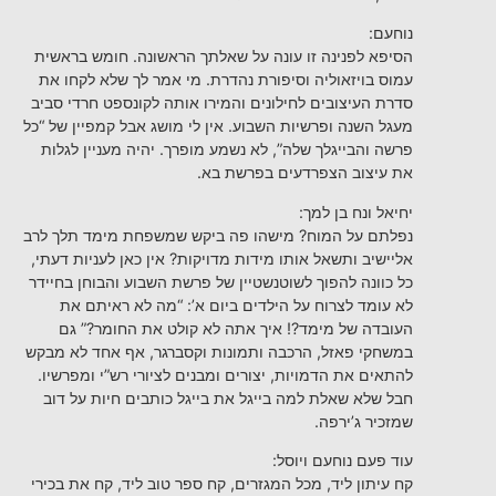
נוחעם:
הסיפא לפנינה זו עונה על שאלתך הראשונה. חומש בראשית
עמוס בויזאוליה וסיפורת נהדרת. מי אמר לך שלא לקחו את
סדרת העיצובים לחילונים והמירו אותה לקונספט חרדי סביב
מעגל השנה ופרשיות השבוע. אין לי מושג אבל קמפיין של “כל
פרשה והבייגלך שלה”, לא נשמע מופרך. יהיה מעניין לגלות
את עיצוב הצפרדעים בפרשת בא.
יחיאל ונח בן למך:
נפלתם על המוח? מישהו פה ביקש שמשפחת מימד תלך לרב
אליישיב ותשאל אותו מידות מדויקות? אין כאן לעניות דעתי,
כל כוונה להפוך לשוטנשטיין של פרשת השבוע והבוחן בחיידר
לא עומד לצרוח על הילדים ביום א’: “מה לא ראיתם את
העובדה של מימד?! איך אתה לא קולט את החומר?” גם
במשחקי פאזל, הרכבה ותמונות וקסברגר, אף אחד לא מבקש
להתאים את הדמויות, יצורים ומבנים לציורי רש”י ומפרשיו.
חבל שלא שאלת למה בייגל את בייגל כותבים חיות על דוב
שמזכיר ג’ירפה.
עוד פעם נוחעם ויוסל:
קח עיתון ליד, מכל המגזרים, קח ספר טוב ליד, קח את בכירי