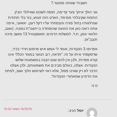
חשבתי שאתה מפוטר.?
אני הולך איתך צעד קדימה, תנסה לשכנע שאילולי הצ’ק
התפוח שקיבלתי ממימד, הארט הזה זעזוע, בור בלי תחתית
שמילאתיו בחול פורה והצמחתי עליו דקל רענן. יאאעני, איפה
אתה רואה כאן את הזוועה שהוסתרה בייחצנו”ת נמוכה. (ואגב,
הלוואי אמן, ת.ד. למשלוח הדמים: פאשקעוויל 13 מושב מיכה
תובב”א).
אפרופו 3 הנקודות, אומר לי אמש איש פרסום חרדי בכיר,
שדסקסתי איתו על זה: “תראה, רוב הנוער במגזר הכללי אינו
קורא ספרות, ולכן אין להם שום הבנה במשמעות שלוש
הנקודות. אצלנו, כווולם מבינים את משמעותם, ולכן אצלנו
הדבר לא רק שאינו פסול, אלא ראוי לשימוש הלוך ושוב, לפתח
את הדמיון שמאחורי הנקודות”.
נו נו
14/10/10 בשעה 15:32
יוסל
הגיב: