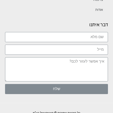
אודות
דבר איתנו
שלח
כל הזכויות שמורות © פאשקעוויל בע"מ