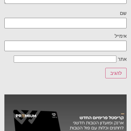
שם
אימייל
אתר