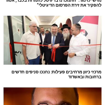
מוישי לוינגר: “התמכרנו בדיגיטל להמרות בלבד; אסור
להפקיר את זירת הפרסום הדיגיטלי”
מרכזי כיוון מרחיבים פעילות: נחנכו סניפים חדשים
ברחובות ובאשדוד