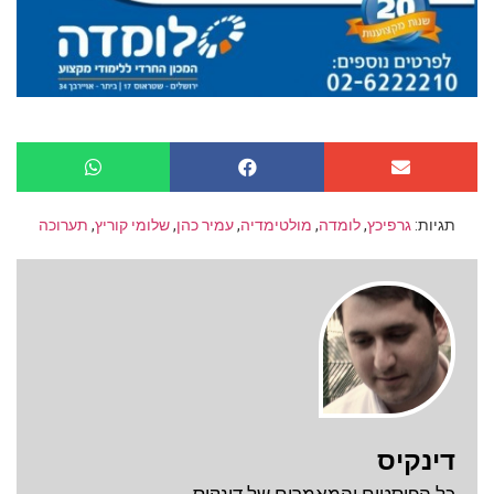
תגיות:
גרפיכץ
,
לומדה
,
מולטימדיה
,
עמיר כהן
,
שלומי קוריץ
,
תערוכה
דינקיס