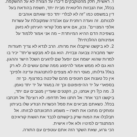
1. ראשית, חלק מהטוקבקים דיברו על הצורה לא על ההשקפה.
בכלל, את הנבזות הליטאית מבית יתד, חשפת בהודאת בעל
דין במשפט כמו “זה לא לבלרי יתד כפי שאתם אוהבים
לכנותם. זה וועדה רוחנית עם אג’נדה שמקובלת על עשרות
אלפי המנויים”. נכון, אם איש מכל קוראי העיתון לא נזעק
בשפיכת הדם ההיא המיותרת – מה אני אמור ללמוד על
אמינותם ההלכתית?
2. לא ביקשנו שיקבלו את מרותו. הרב לנדא לא צריך תעודות
יושר מחבורה צבועה ונבזית. הוא גם לא מבקש ש’יתד’ יכיר בו
למרות שהוא ישמח אם יופעל שם לרגעים השכל הישר וההגון.
הוא גם לא ממש אמור להיפגע ממה שהם עושים לו. לא רק
בגלל גדלותו, מגסי רוח לא מצפים להתנהגות עדינה ולפיכך
אין כל טענות אם חוטפים מהם שליכטה בפרצוף. כך זה
בספארי על יד ההיפופוטם וכך זה במגזר על יד יתד נאמן.
3. מה כן? רק אנחנו, כן, הקטנים שעדיין מנגבים עם יתד,
ביקשנו דבר אחד: אל תתנו ואל תדחפו. לא רוצים? אל תכתבו
בכלל. כשאתם מביאים את סמל הכשרות הנודע שלו בעיתון
ומוחקים מתוכו את תארו – משמע התכוונתם לבזותו. אל
תבלבלו את המוח שרק ביקשתם לכבד את רגשות קוראיכם
המתנגדים למינויו ולא אליו אישית.
הכי גרוע, שאת השקר הזה אתם עוטפים עם התורה.