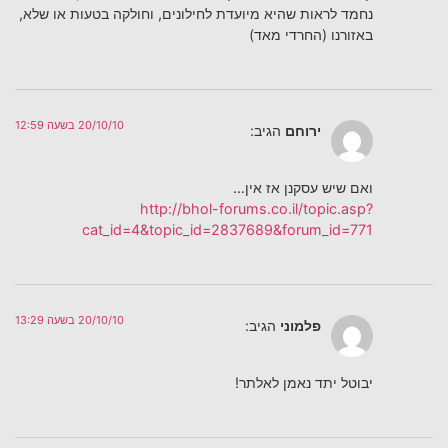
נחמד לראות שהיא מיועדת לחילונים, וחולקה בטעות או שלא,
באזורנו (החרדי מאד)
20/10/10 בשעה 12:59
ירוחם
הגיב:
ואם שיש עסקנן אז אין…
http://bhol-forums.co.il/topic.asp?
cat_id=4&topic_id=2837689&forum_id=771
20/10/10 בשעה 13:29
פלמוני
הגיב:
יבוטל יתד נאמן לאלתר!