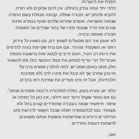
הפכת את היוצרות.
כלפי יתד אתה צודק בהחלט. אין להם אלוקים ולא תורה.
להקיא ולהתבייש. חבורה שפלה, קבוצה מנוולת בשם התורה.
שנואה ומשניאה. אנשים שהרוע שלהם עטוף בגמרא ואינם
שווים את הריר שנוטף מפיו של בחור שנרדם על הסטנדר.
חבורה מאוסה ובזויה.
לא יאומן איך הם מסוגלים לשפוך דם, גם כשאין כל צידוק
רוחני או השקפתי מהותי. וגם אם נניח שקיימת בעיה להדפיס
את היותו רב העיר, האם חייבים לבטא זאת ברשעות נוטפת
ואכזרית? הרי עדיף למחוק את סמל ההכשר כולו ולא להשאיר
חלק ממנו באופן שמבייש. למה להלבין אנשים ברבים?
אז נכון שהרב שך לא קיבל את מינויו לרב (לא מסיבות
הלכתיות), אבל זה אינו מצדיק את שפיכת דמו ברבים.
כלפי יש, טעית בענק. נפלת למלכודת ה”כמה מסכנים אנחנו”.
גם אם נאמר שקהל היעד הוא חילוני, אין כאן כל הסתה או
שיסוי. חיפשתי שנאה בעובדה שהחרדים קונים בזול ולא
מצאתי. כנס לבלוגספרה תגלה שבכל הקשור לרכישת מזון
החילוניים היודעים שהרשתות עושקות אותם משוועים
לרשתות דוגמת החרדים.
אגב,