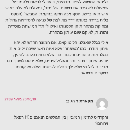
כליטאי המשווע לשינוי תדמיתי, כואב לי לראות ש’המודיע’
שמעולם לא גירד את רשעותו של ‘יתד’, ומעולם לא עלב באיש
אישית או ביישו, חטף מכה חזקה בהקמת ‘המבשר’ (הנוקט
בלית ברירה באותה דרך מאולצת של כניעה לחסידויות גדולות
ומחיקת מתחרותיהן הקטנות) ואילו ל’יתד’ המושחת מוסרית
ותורנית, לא קם שום עיתון מתחרה.
אולי בגלל שאצלנו הליטווקאס, אם המוצר החדש לא יהא
עיתון מודרני כמו ‘משפחה’ אלא איזה ראש ישיבה יקים אותו
במלחמות היהודים והכבוד, הרי שלא נרוויח כלום. להיפך,
יודפס עיתון רצחני יותר ומגלגל עיניים, שלא יהסס לשפוך דם
מדי יום לכל מי שלא ילך בתלם לשיטתו ויעלה על קודמו
בשקרים ובשנאה.
20/10/10 בשעה 21:39
מקארתור
הגיב:
והקרדיט לתזמון המעניין בין הגולשים הנאמנים(?) רפאל
וירוחם?