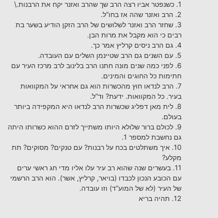
1. כשנפטר אביו רצה הרב שך שהרב ואזנר יקח את הרבנות.\
2. הרב ואזנר שהה אז בחו”ל.
3. שחזר הרב ואזנר לשלושים של הרב הזקן הודיע בשער בת
רבים כי הוא מקבל את מרות הבן.
4. גם הרב ניסים קרליץ אמר כך.
5. עם השנים גם הרב שטיינמן השלים עם העובדה.
6. לפני כמה שנים מונה חתנו הרב בלינוב לרב מרכז העיר עם
חתימות כל החוגים והמינים.
7. הרב לנדאו חוץ מהכשרות הוא גם אחראי על המקוואות
בעיר. כל המקוואות. ידעת? וד”ל.
8. לית מאן דפליג שכשרות הרב לנדאו היא המקפידה ביותר
בעולם.
9. לכולם ברור שלולא היותו משתייך לזרם ההוא כשרותו היתה
גם נחשבת למספר 1.
10. איך משתלטים בכח על רבנות? עם טנקים? מסוקים? תת
מקלע?
11. בעשרים שנה שהוא רב עיר עלו אליו מדי חג ראשי ערים
עם הכובע הנכון לכבדו (בויאר, קרליץ, אשר). הוא הרב הרשמי
של העיר (לא של המוע”ד) וזו עובדה.
12. תהיה בריא