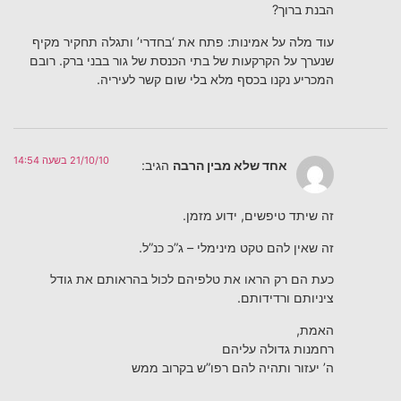
הבנת ברוך?
עוד מלה על אמינות: פתח את ‘בחדרי’ ותגלה תחקיר מקיף
שנערך על הקרקעות של בתי הכנסת של גור בבני ברק. רובם
המכריע נקנו בכסף מלא בלי שום קשר לעיריה.
21/10/10 בשעה 14:54
אחד שלא מבין הרבה
הגיב:
זה שיתד טיפשים, ידוע מזמן.
זה שאין להם טקט מינימלי – ג”כ כנ”ל.
כעת הם רק הראו את טלפיהם לכול בהראותם את גודל
ציניותם ורדידותם.
האמת,
רחמנות גדולה עליהם
ה’ יעזור ותהיה להם רפו”ש בקרוב ממש