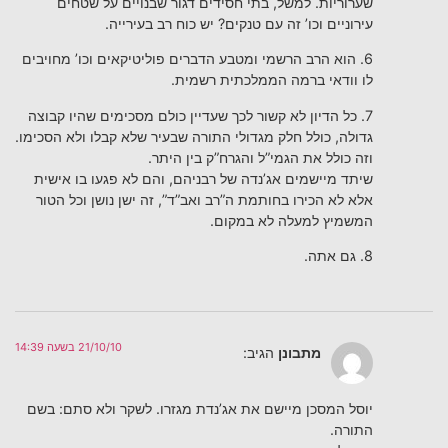
שערוריות. למשל, בתי חסידים דגור שבנויים על שטחים
עירוניים וכו’ זה עם טנקים? יש כוח רב בעירייה.
6. הוא הרב הרשמי ומטבע הדברים פוליטיקאים וכו’ מחויבים
לו וודאי ברמה הממלכתית רשמית.
7. כל הדיון לא קשור לכך שעדיין כולם מסכימים שהיו קבוצה
גדולה, כולל חלק מגדולי התורה שבעיר שלא קבלו ולא הסכימו.
וזה כולל את הגמי”ל והגרח”ק בין היתר.
שיתד מיישמים אג’נדה של רבניהם, והם לא פגעו בו אישית
אלא לא הכירו בחותמת ה”רב ואב”ד”, זה ישן נושן וכל הטור
המשמיץ למעלה לא במקום.
8. גם אתה.
21/10/10 בשעה 14:39
מתבונן
הגיב:
יוסל המסכן מיישם את אג’נדת מגזרו. לשקר ולא סתם: בשם
התורה.