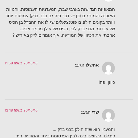
המאפיות הגדושות בערבי שבת, המעדניות העמוסות, וחנויות
האופנה והמותגים (כן יש דבר כזה גם בבני ברק) עמוסות יותר
ויותר בקונים חילונים פוטנציאלים שגילו את ההבדל בן הכיס
של אברומי מבני ברק לבין הכיס של אילן מרמת אביב.
אהבתי את הכיוון של המודעה. איך אומרים לייק באידיש ?
20/10/10 בשעה 11:59
אחשלו
הגיב:
כיוון יפה!
20/10/10 בשעה 12:18
שרי
הגיב:
והמענין הוא שזה חולק בבני ברק….
קיבלנו והשוואנו בינה לבין הפרסומת ביתד והמודיע, היה