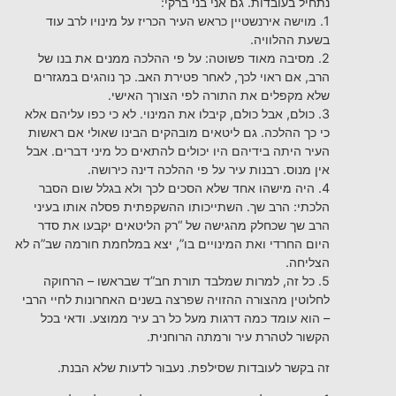
נתחיל בעובדות. גם אני בני ברקי:
1. מוישה אירנשטיין כראש העיר הכריז על מינויו לרב עוד
בשעת ההלוויה.
2. מסיבה מאוד פשוטה: על פי ההלכה ממנים את בנו של
הרב, אם ראוי לכך, לאחר פטירת האב. כך נוהגים במגזרים
שלא מקפלים את התורה לפי הצורך האישי.
3. כולם, אבל כולם, קיבלו את המינוי. לא כי כפו עליהם אלא
כי כך ההלכה. גם ליטאים מובהקים הבינו שאולי אם ראשות
העיר היתה בידיהם היו יכולים להתאים כל מיני דברים. אבל
אין מנוס. רבנות עיר על פי ההלכה דינה כירושה.
4. היה מישהו אחד שלא הסכים לכך ולא בגלל שום הסבר
הלכתי: הרב שך. השתייכותו ההשקפתית פסלה אותו בעיני
הרב שך שכחלק מהגישה של “רק הליטאים יקבעו את סדר
היום החרדי ואת המינויים בו”, יצא במלחמת חורמה שב”ה לא
הצליחה.
5. כל זה, למרות שמלבד תורת חב”ד שבראשו – הרחוקה
לחלוטין מהצורה ההזויה שפרצה בשנים האחרונות לחיי הרבי
– הוא עומד כמה דרגות מעל כל רב עיר ממוצע. ודאי בכל
הקשור לטהרת עיר ורמתה הרוחנית.
זה בקשר לעובדות שסילפת. נעבור לדעות שלא הבנת.