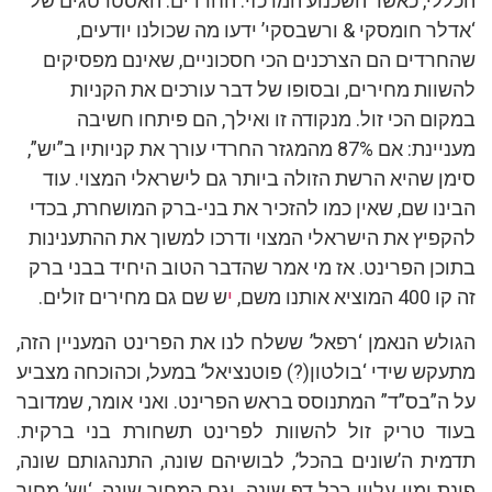
הכללי, כאשר השכנוע המרכזי: החרדים. האסטרטגים של
‘אדלר חומסקי & ורשבסקי’ ידעו מה שכולנו יודעים,
שהחרדים הם הצרכנים הכי חסכוניים, שאינם מפסיקים
להשוות מחירים, ובסופו של דבר עורכים את הקניות
במקום הכי זול. מנקודה זו ואילך, הם פיתחו חשיבה
מעניינת: אם 87% מהמגזר החרדי עורך את קניותיו ב”יש”,
סימן שהיא הרשת הזולה ביותר גם לישראלי המצוי. עוד
הבינו שם, שאין כמו להזכיר את בני-ברק המושחרת, בכדי
להקפיץ את הישראלי המצוי ודרכו למשוך את ההתענינות
בתוכן הפרינט. אז מי אמר שהדבר הטוב היחיד בבני ברק
זה קו 400 המוציא אותנו משם,
י
ש שם גם מחירים זולים.
הגולש הנאמן ‘רפאל’ ששלח לנו את הפרינט המעניין הזה,
מתעקש שידי ‘בולטון(?) פוטנציאל’ במעל, וכהוכחה מצביע
על ה”בס”ד” המתנוסס בראש הפרינט. ואני אומר, שמדובר
בעוד טריק זול להשוות לפרינט תשחורת בני ברקית.
תדמית ה’שונים בהכל’, לבושיהם שונה, התנהגותם שונה,
פינת ימין עליון בכל דף שונה. וגם המחיר שונה, ‘יש’ מחיר