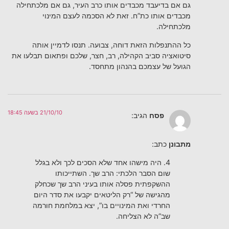
גם אם בדיעבד מכבדים אותו כרב העיר, גם אם מלכתחילה
מכבדים אותו כת”ח. זאת לא הסכמה לעצם המינוי
מלכתחילה.
כל ההתנפלות הזאת דוחה, צבועה. תנסו לדמיין אותה
סיטואציה סביב הקהילה, רב, חצר, שלכם ופתאום תבלעו את
הגועל של עצמכם בהנהון מתחסד.
21/10/10 בשעה 18:45
פסח
הגיב:
מתבונן
כתב:
4. היה מישהו אחד שלא הסכים לכך ולא בגלל
שום הסבר הלכתי: הרב שך. השתייכותו
ההשקפתית פסלה אותו בעיני הרב שך שכחלק
מהגישה של “רק הליטאים יקבעו את סדר היום
החרדי ואת המינויים בו”, יצא במלחמת חורמה
שב”ה לא הצליחה.