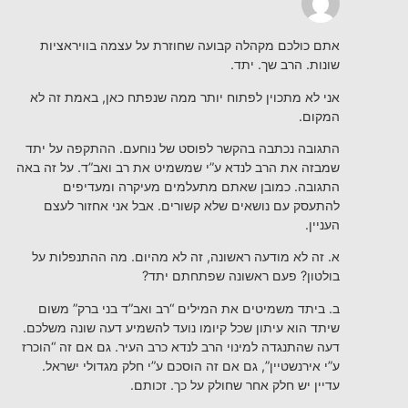
אתם כולכם מקהלה קבועה שחוזרת על עצמה בוויראציות
שונות. הרב שך. יתד.
אני לא מתכוין לפתוח יותר ממה שנפתח כאן, באמת זה לא
המקום.
התגובה נכתבה בהקשר לפוסט של נוחעם. ההתקפה על יתד
שמבזה את הרב לנדא ע”י שמשמיט את רב ואב”ד. על זה באה
התגובה. כמובן שאתם מתעלמים מעיקרה ומעדיפים
להתעסק עם נושאים שלא קשורים. אבל אני אחזור לעצם
העניין.
א. זה לא מודעה ראשונה, זה לא מהיום. מה ההתנפלות על
בולטון? פעם ראשונה שפתחתם יתד?
ב. ביתד משמיטים את המילים “רב ואב”ד בני ברק” משום
שיתד הוא עיתון שכל קיומו נועד להשמיע דעה שונה משלכם.
דעה שהתנגדה למינוי הרב לנדא כרב העיר. גם אם זה “הוכרז
ע”י אירנשטיין”, גם אם זה הוסכם ע”י חלק מגדולי ישראל.
עדיין יש חלק אחר שחולק על כך. זכותם.