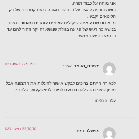
אני מוחה על כבוד תורה.
בושה וחרפה להגיד על הרב שך תגובה כזאת קטנונית של רק
הליטאים יקבעו.
מי אנחנו שנדע איזה שיקולים עצומים עומדים מאחור במיוחד
בנושא כה רגיש של פגיעה בזולת שנושא זה יקר וזהיר להם עד
כי נוגע בנפשם ממש.
22/10/10 בשעה 1:21
משבח_ואומר
הגיב:
לכאורה הייתם צריכים לבקש אישור להעלות את התמונה אבל
מכיון שאני נהנה להכנס מעם לפעם לפאשקעוול, סלחתי.
עלו והצליחו!
22/10/10 בשעה 1:34
מוישלה
הגיב: