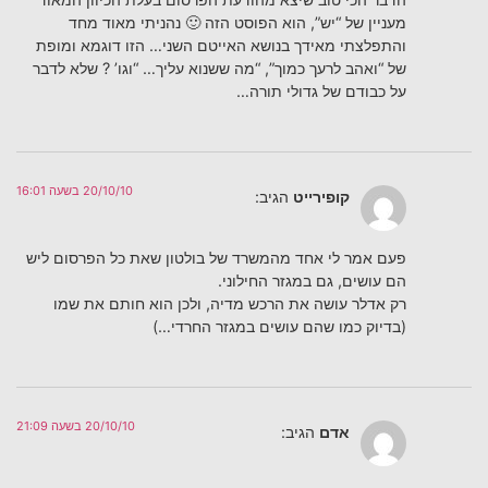
מעניין של “יש”, הוא הפוסט הזה 🙂 נהניתי מאוד מחד
והתפלצתי מאידך בנושא האייטם השני… הזו דוגמא ומופת
של “ואהב לרעך כמוך”, “מה ששנוא עליך… “וגו’ ? שלא לדבר
על כבודם של גדולי תורה…
20/10/10 בשעה 16:01
קופירייט
הגיב:
פעם אמר לי אחד מהמשרד של בולטון שאת כל הפרסום ליש
הם עושים, גם במגזר החילוני.
רק אדלר עושה את הרכש מדיה, ולכן הוא חותם את שמו
(בדיוק כמו שהם עושים במגזר החרדי…)
20/10/10 בשעה 21:09
אדם
הגיב: