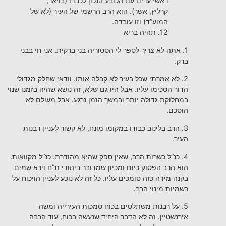
ראשי ערים עם הכובע הנכון לכבדו (בויאר,
קרליץ, אשר). הוא הרב הרשמי של העיר (לא של
המוע”ד) וזו עובדה.
12. תהיה בריא
1. אתה לא צריך לספר לי הסטוריה בני ברקית. אני חי בבני
ברק.
2. לא אמרתי שכל בעיר לא קבלה אותו. וודאי שחלק מגדולי
הדור הסכימו עליו. אבל היו גם שלא, זה נושא שהיה בזמנו שנוי
במחלוקת גדולה יותר ובמשך הזמן נרגע. אבל מעולם לא
הוסכם.
3. הרב בלינוב כבודו במקומו מונח, לא קשור לעניין רבנות
העיר.
4. כנ”ל כשרות הרב, שאין ספק שהיא מהודרת. כנ”ל מקוואות.
הוא הרב הפסוק כיום ומכיון שמדובר ביהודי ת”ח וירא שמים
בקנה מידה כזה סומכים עליו. כל זה לא נוכע לעניין הויכוח על
רשמיות מינוי הרב.
5. על רבנות משתלטים בכוח סמכות העירייה ומשה
אירנשטיין. זה לא הדבר היחיד שנעשה בכוח, עוד הרבה