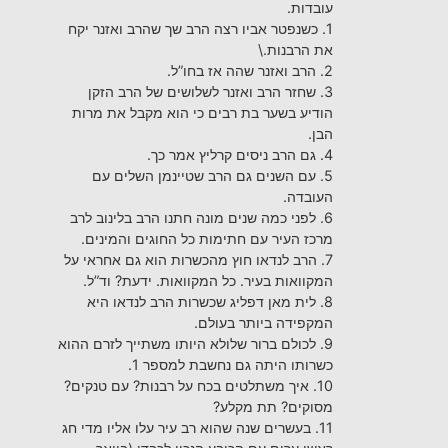
עובדות.
1. כשנפטר אביו רצה הרב שך שהרב ואזנר יקח
את הרבנות.\
2. הרב ואזנר שהה אז בחו”ל.
3. שחזר הרב ואזנר לשלושים של הרב הזקן
הודיע בשער בת רבים כי הוא מקבל את מרות
הבן.
4. גם הרב ניסים קרליץ אמר כך.
5. עם השנים גם הרב שטיינמן השלים עם
העובדה.
6. לפני כמה שנים מונה חתנו הרב בלינוב לרב
מרכז העיר עם חתימות כל החוגים והמינים.
7. הרב לנדאו חוץ מהכשרות הוא גם אחראי על
המקוואות בעיר. כל המקוואות. ידעת? וד”ל.
8. לית מאן דפליג שכשרות הרב לנדאו היא
המקפידה ביותר בעולם.
9. לכולם ברור שלולא היותו משתייך לזרם ההוא
כשרותו היתה גם נחשבת למספר 1.
10. איך משתלטים בכח על רבנות? עם טנקים?
מסוקים? תת מקלע?
11. בעשרים שנה שהוא רב עיר עלו אליו מדי חג