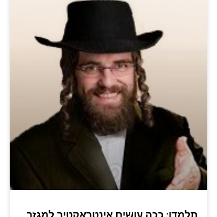
תלמדו: ככה עושים אינטראקטיב למגזר