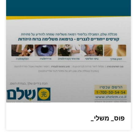
פוס_ משלי_