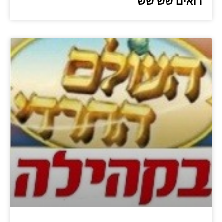
רואים שש שש