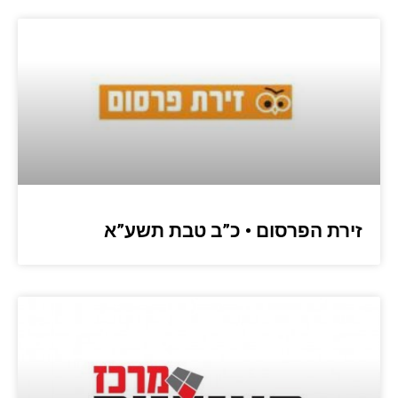
זירת הפרסום • כ”ב טבת תשע”א