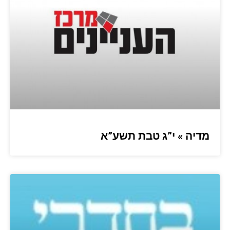
מדיה » י”ג טבת תשע”א