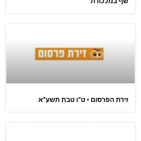
שף במלכודת
זירת הפרסום • ט”ו טבת תשע”א