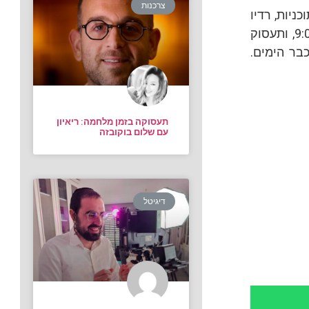
צרכנות
ניות, רדיו
‘קול חי’ משיק תוכנית שבועית חדשה, שתשודר בימי שישי בין השעות 7:00 ל-9:00, ותעסוק
בר הימים.
תעסוקה בזמן מלחמה: ריאיון
עם שלום בוקובזה
דיגיטל