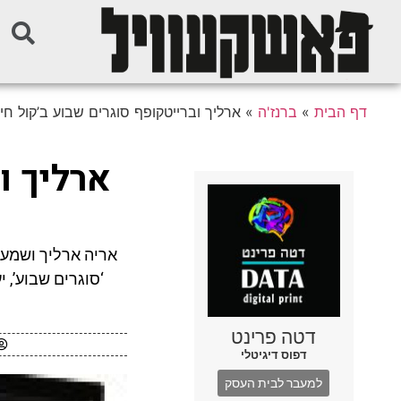
דף הבית
»
ברנז'ה
»
ארליך וברייטקופף סוגרים שבוע ב’קול חי’
ארליך ו
אריה ארליך ושמעון
‘סוגרים שבוע’, 
דטה פרינט
דפוס דיגיטלי
למעבר לבית העסק