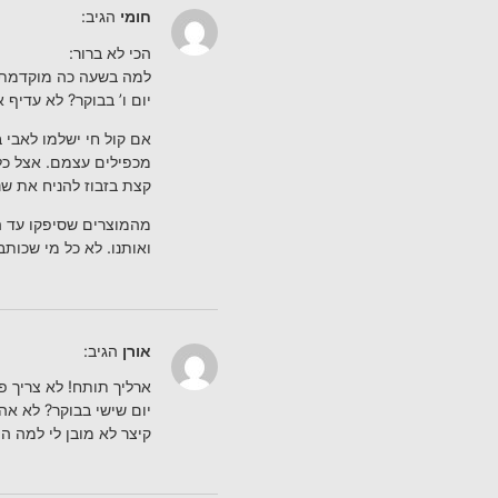
חומי
הגיב:
הכי לא ברור:
למה בשעה כה מוקדמת ו
יום ו’ בבוקר? לא עדיף 
אם קול חי ישלמו לאבי 
מכפילים עצמם. אצל כל 
קצת בזבוז להניח את ש
מהמוצרים שסיפקו עד הי
ואותנו. לא כל מי שכותב
אורן
הגיב:
ארליך תותח! לא צריך פ
יום שישי בבוקר? לא אה
קיצר לא מובן לי למה הם