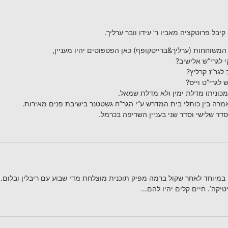
קיבל פרוטקציה מאביו ר’ עידו וובר ערליך.
 המשוחחות (ערליך&ברייטקופף) כאן הפטפוטים יהיו מעניין,
 לגרי”ש אלישיב?
לגר”נ קרליץ?
 לגרי”ט וייס?
ממכוניתו מדלת ימין ולא מדלת שמאל.
רה בין כותלי בית המדרש ע”י הגר”ח גשטטנר בישיבת פנים מאירות.
ן סדר שלישי וסדר שני בעניין השריפה בכרמל.
 במיוחד לאחר שקול ברמה מפיק תוכנית מוצלחת מדי שבוע עם ריבלין ובלום. ר
יטיקה’. חיים קלים יהיו להם…