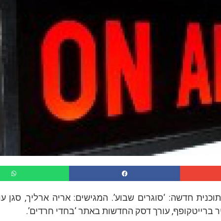
 תוכנית חדשה: ‘סוגרים שבוע’. המגישים: אריה ארליך, סגן ע
ר ברייטקופף, עורך דסק החדשות באתר ‘בחדי חרדים’.