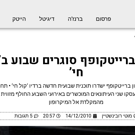
פרסום
ברנז’ה
דיגיטל
הייטק
ברייטקופף סוגרים שבוע ב’
חי’
 ברייטקופף ישדרו תוכנית שבועית חדשה ברדיו ‘קול חי’ • ת
יעסקו שני העיתונאים המוכשרים באירועי השבוע החולף מזווית
מהמקלדת אל המיקרופון
מוטי רובינשטיין
14/12/2010
20:57
5 תגובות