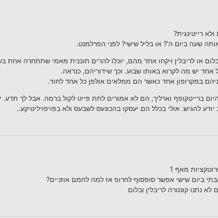
לא רייטינגית?
אותה שעה ביום ה’? או בליל שישי? לפני הפרלמנט.
בלום או לריבלין ויקחו אחד מהם, יוכלו להרים תוכנית מאמי שתתחרה אחת בש
אחד יש מה לקרוא באותו שבוע. וכך שידוריהם, כנראה.
ניהם במקרופון אחד כאשר הם ממלאים אולפן כל אחד לחוד.
ום ברייטקופף וארליך, הם לא אמורים לתת פייט לקול ברמה. אבל לך תדע. י
 יודע להגיש. אולי בכלל הם יעסקו בהכונעס לשבעס ולא בפויפויליטיקע..
רוטקציות מאף 1
בתי ביום שישי אפשר סופסוף לחרופ אז למה לחמם אוזניים?
 לא נתנו קונטרה לריבלין ובלום