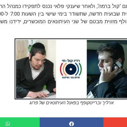
‘קול ברמה’, ולאחר שיענקי פלאי נכנס לתפקידו כמנהל התוכ
לף מזווית מבטם של שני העיתונאים המוכשרים, ידידנו משכ
ארליך וברייטקופף בפאנל העיתונאים של פרוג