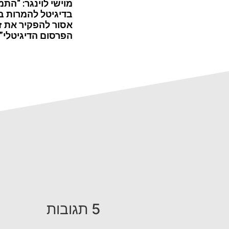
מוישי לוינגר: “התמ
בדיגיטל להמרות ב
אסור להפקיר את ז
הפרסום הדיגיטלי”
5 תגובות