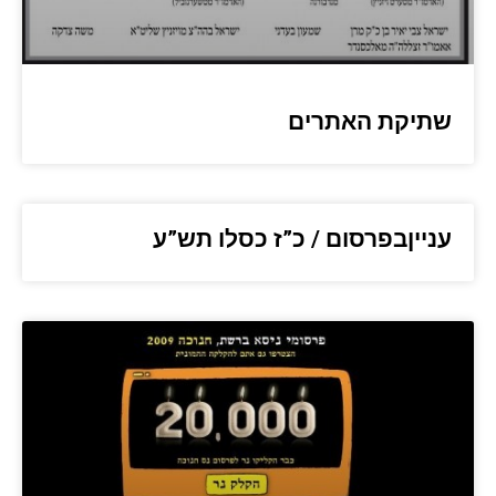
שתיקת האתרים
ענייןבפרסום / כ”ז כסלו תש”ע