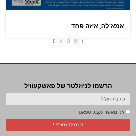
אמא’לה, איזה פחד
5
4
3
2
1
הרשמו לניוזלטר של פאשקעוויל
אני מאשר לקבל ספאם
רוצה להצטרף!!!