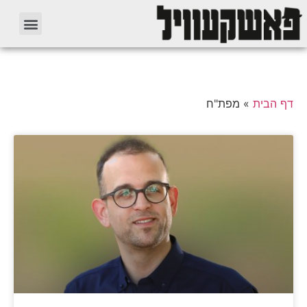
דף הבית
»
מפת"ח