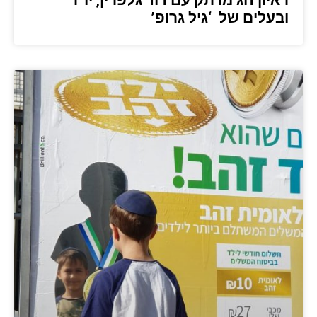
ראיון חג מרתק עם דוד גלפרין, יו”ר
ובעלים של ‘גיל גרופ’