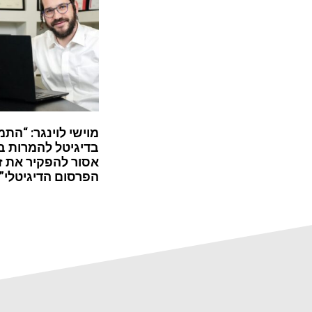
מוישי לוינגר: “התמ
בדיגיטל להמרות ב
אסור להפקיר את ז
הפרסום הדיגיטלי”