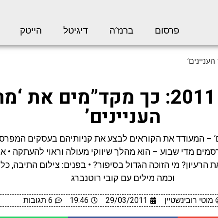
פרסום
ברנז’ה
דיגיטל
הייטק
שיווק 2011: כך מקד”מים את ‘מ
העניינים’
ם’ – המעודד את הקוראים לבצע את קניותיהם בעסקים המפרסמ
מים מדי שבוע – הוא מהלך שיווקי מעולה וראוי להעתקה • א
 הרעיון? מי הזוכה הגדול בסיפור? • בפנים: צילום התיבה, כ
וכמה מילים עם קובי רוטנברג
מוטי רובינשטיין
29/03/2011
19:46
6 תגובות