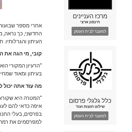
מרכז העניינים
חינמון ארצי
אחרי מספר שבועות 
למעבר לבית העסק
החדשני, כך נראה, מ
העיתון והגרלותיו. 
קובי, מי הגה את הר
“הרעיון המקורי הוא
בעיתון ומאוד שמחי
מה עוד אתה יכול 
“המטרה היא שקוראי
כלל גלגלי פרסום
איפה כדאי להם לערו
שילוט חוצות ועוד
בפרסים, בעלי החנוי
למעבר לבית העסק
למפרסמים את רמת 