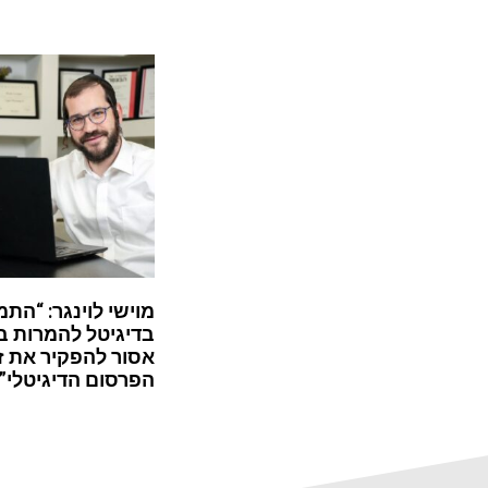
מוישי לוינגר: “התמ
בדיגיטל להמרות ב
אסור להפקיר את ז
הפרסום הדיגיטלי”