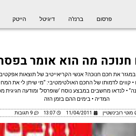
פרסום
ברנז’ה
דיגיטל
הייטק
חנוכה מה הוא אומר בפסח
במגזר את חכם חנוכה? אנשי הקריאייטיב של תוצאות אפקטיבי
ו • קווים לדמותו של החכם האולטימטיבי: “מי שיתן לי את המחיר
” • לנדאו מחשבים במבצע נוסח ‘שופרסל’ ומודעה חגיגית מ
המדיה • בימים ההם בזמן הזה
מוטי רובינשטיין
11/04/2011
13:07
9 תגובות