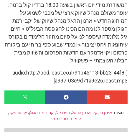
המשודרת מידי יום ראשון בשעה 18:00 ברדיו קול ברמה:
עופר משולם מנהל שיווק ארצי של מכבי לשמוע על
המיתוג החדש > ארנון הראל מנהל שיווק של יקבי רמת
הגולן מספר לנו מה הם הכינו לחג פסח הבעל”ט > חיים
גיל מלומדה שיספר לנו על סיום מחזור הלימודים בקורס
עיתונאות ויחסי ציבור > וכמדי שבוע ספי בר חי עם ביקורת
פרסום ויקי אדמקר עם חדשות הפרסום והשיווק מבית
הבלוג העוצמתי – פשקוויל.
[audio:http://pod.icast.co.il/91b45113-bb23-44f8-
a997-03c9d71a9e26.icast.mp3]
תגיות:
איתן דובקין
,
ארנון הראל
,
חיים גיל
,
יקבי רמת הגולן
,
יקי אדמקר
,
לומדה
,
ספי בר חי