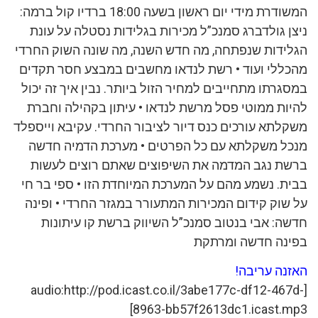
המשודרת מידי יום ראשון בשעה 18:00 ברדיו קול ברמה:
ניצן גולדברג סמנכ”ל מכירות בגלידות נסטלה על עונת
הגלידות שנפתחה, מה חדש השנה, מה שונה השוק החרדי
מהכללי ועוד • רשת לנדאו מחשבים במבצע חסר תקדים
במסגרתו מתחייבים למחיר הזול ביותר. נבין איך זה יכול
להיות ממוטי פסל מרשת לנדאו • עיתון בקהילה וחברת
משקלתא עורכים כנס דיור לציבור החרדי. עקיבא וייספלד
מנכל משקלתא עם כל הפרטים • מערכת הדמיה חדשה
ברשת נגב המדמה את השיפוצים שאתם רוצים לעשות
בבית. נשמע מהם על המערכת המיוחדת הזו • ספי בר חי
על שוק קידום המכירות המתעורר במגזר החרדי • ופינה
חדשה: אבי בנטוב סמנכ”ל השיווק ברשת קו עיתונות
בפינה חדשה ומרתקת
האזנה עריבה!
[audio:http://pod.icast.co.il/3abe177c-df12-467d-
8963-bb57f2613dc1.icast.mp3]