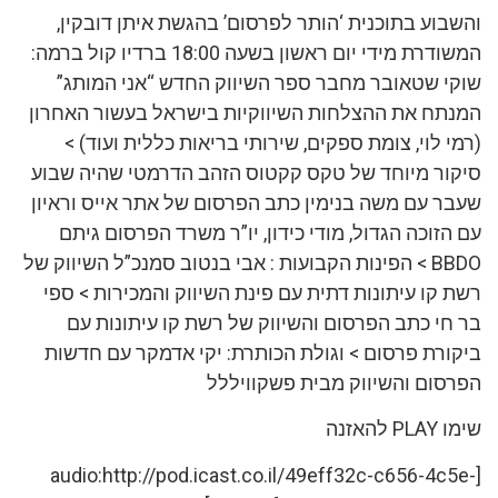
והשבוע בתוכנית ‘הותר לפרסום’ בהגשת איתן דובקין,
המשודרת מידי יום ראשון בשעה 18:00 ברדיו קול ברמה:
שוקי שטאובר מחבר ספר השיווק החדש “אני המותג”
המנתח את ההצלחות השיווקיות בישראל בעשור האחרון
(רמי לוי, צומת ספקים, שירותי בריאות כללית ועוד) >
סיקור מיוחד של טקס קקטוס הזהב הדרמטי שהיה שבוע
שעבר עם משה בנימין כתב הפרסום של אתר אייס וראיון
עם הזוכה הגדול, מודי כידון, יו”ר משרד הפרסום גיתם
BBDO > הפינות הקבועות : אבי בנטוב סמנכ”ל השיווק של
רשת קו עיתונות דתית עם פינת השיווק והמכירות > ספי
בר חי כתב הפרסום והשיווק של רשת קו עיתונות עם
ביקורת פרסום > וגולת הכותרת: יקי אדמקר עם חדשות
הפרסום והשיווק מבית פשקוויללל
שימו PLAY להאזנה
[audio:http://pod.icast.co.il/49eff32c-c656-4c5e-