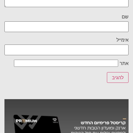
שם
אימייל
אתר